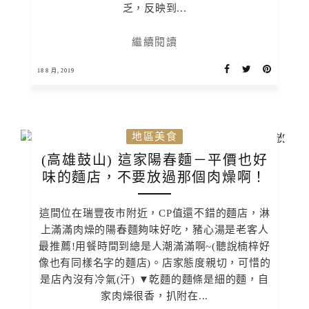
乏，反映到...
繼續閱讀
18 8 月, 2019
地區美食
(高雄鼓山) 這家陽春麵－平價也好
味的麵店，不要放過那個肉燥啊！
這間位在瑞豐夜市附近，CP值還不錯的麵店，淋
上滿滿肉燥的陽春麵夠味好吃，豬心湯是老客人
最推薦!用餐時間到總是人潮滿滿啊~(聽說楠梓好
像也有同樣名字的麵店)。店家態度親切，可惜的
是店內沒有冷氣(汗) ▼乾麵的麵條是細的麵，自
家肉燥很香，扒附在...