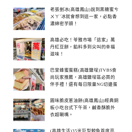
老張剉冰(高雄鳳山)說到黑糖蜜ㄘ
ㄨㄚˋ冰就會想到這一家，必點香
濃綿密芋頭！
高雄必吃！苓雅市場「這家」萬
丹紅豆餅，餡料多到尖叫的幸福
滋味！
巴堂蜂蜜蛋糕(高雄鹽埕)TVBS食
尚玩家推薦，高雄鹽埕區必買的
伴手禮！還有每日限量NG切邊蛋
糕
圓味脆皮蔥油餅(高雄鳳山)經典銅
板小吃台式下午茶，鹹香酥脆外
衣超唰嘴。
(高雄生活)35米巨型鯨魚首度亮