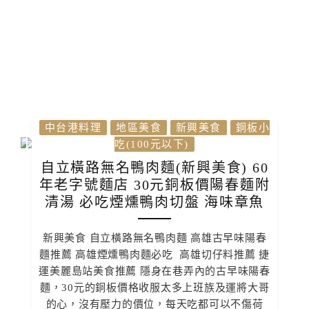
中台港料理
地區美食
新興美食
銅板小
吃(100元以下)
自立橫路無名鴨肉麵(新興美食) 60
年老字號麵店 30元銅板價陽春麵附
清湯 必吃煙燻鴨肉切盤 海味章魚
新興美食 自立橫路無名鴨肉麵 高雄古早味陽春
麵推薦 高雄煙燻鴨肉麵必吃 高雄切仔料推薦 捷
運美麗島站美食推薦 隱身在巷弄內的古早味陽春
麵，30元的銅板價格收服太多上班族及運將大哥
的心，沒有壓力的價位，每天吃都可以不傷荷