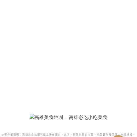
@著作權聲明：高雄美食地圖刊載之所有圖片、文字、影像與影片內容，均受著作權保護。未經授權，