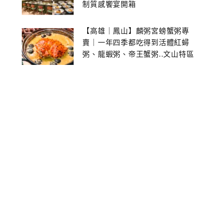
制質感饗宴開箱
【高雄｜鳳山】麟粥宮螃蟹粥專
賣｜一年四季都吃得到活體紅蟳
粥、龍蝦粥、帝王蟹粥..文山特區
美食