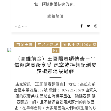
包，阿姨俐落快速的身...
繼續閱讀
23 5 月, 2024
前金美食
中台港料理
銅板小吃(100元以
下)
（高雄前金）王哥陽春麵傳奇－平
價麵店高級享受 虎掌乾拌麵配剝皮
辣椒雞湯最過癮
店家資訊 【王哥陽春麵傳奇】 地址：高雄市前
金區中華四路352號 電話： 07-221-5679 由繁入
簡的樸實美味 濃縮山海精華盡在一碗陽春麵 陽
春麵這一詞，且不論源自乾隆或蘇州的典故歷
史，在早年台灣，大多是因為人們物質生活的缺