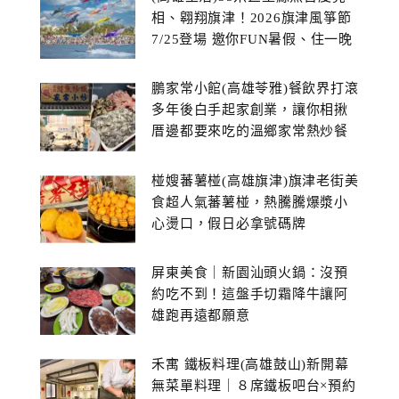
相、翱翔旗津！2026旗津風箏節
7/25登場 邀你FUN暑假、住一晚
鵬家常小館(高雄苓雅)餐飲界打滾
多年後白手起家創業，讓你相揪
厝邊都要來吃的溫鄉家常熱炒餐
館~
椪嫂蕃薯椪(高雄旗津)旗津老街美
食超人氣蕃薯椪，熱騰騰爆漿小
心燙口，假日必拿號碼牌
屏東美食｜新園汕頭火鍋：沒預
約吃不到！這盤手切霜降牛讓阿
雄跑再遠都願意
禾寓 鐵板料理(高雄鼓山)新開幕
無菜單料理｜８席鐵板吧台×預約