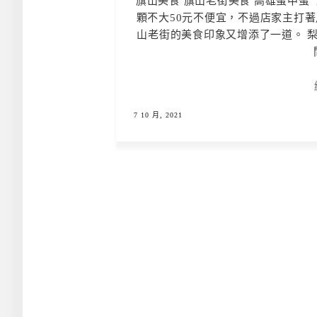
旗山美食 旗山老街美食 高雄蛋中蛋
顆不大50元不便宜，不過店家主打
山老街的美食印象又增添了一道。 梨
7 10 月, 2021