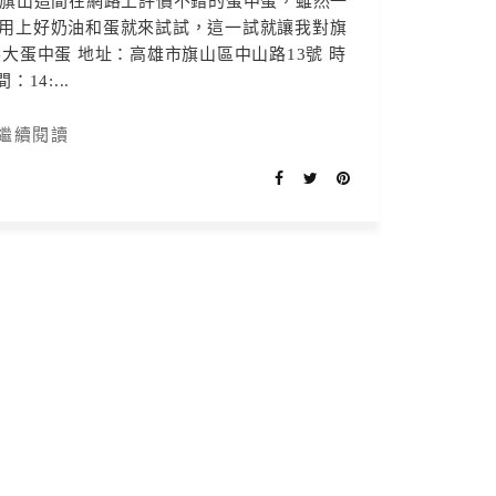
 旗山這間在網路上評價不錯的蛋中蛋，雖然一
著用上好奶油和蛋就來試試，這一試就讓我對旗
大蛋中蛋 地址：高雄市旗山區中山路13號 時
間：14:...
繼續閱讀