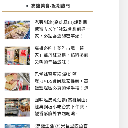
高雄美食-近期熱門
老張剉冰(高雄鳳山)說到黑
糖蜜ㄘㄨㄚˋ冰就會想到這一
家，必點香濃綿密芋頭！
高雄必吃！苓雅市場「這
家」萬丹紅豆餅，餡料多到
尖叫的幸福滋味！
巴堂蜂蜜蛋糕(高雄鹽
埕)TVBS食尚玩家推薦，高
雄鹽埕區必買的伴手禮！還
有每日限量NG切邊蛋糕
圓味脆皮蔥油餅(高雄鳳山)
經典銅板小吃台式下午茶，
鹹香酥脆外衣超唰嘴。
(高雄生活)35米巨型鯨魚首