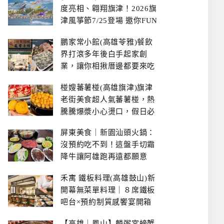
度亮相、翱翔旗津！2026旗
津風箏節7/25登場 邀你FUN
暑假、住一晚
鵬家常小館(高雄苓雅)餐飲
界打滾多年後白手起家創
業，讓你相揪厝邊都要來吃
的溫鄉家常熱炒餐館~
椪嫂蕃薯椪(高雄旗津)旗津
老街美食超人氣蕃薯椪，熱
騰騰爆漿小心燙口，假日必
拿號碼牌
屏東美食｜新園汕頭火鍋：
沒預約吃不到！這盤手切霜
降牛讓阿雄跑再遠都願意
禾寓 鐵板料理(高雄鼓山)新
開幕無菜單料理｜８席鐵板
吧台×預約制質感饗宴開箱
【高雄｜鳳山】麟粥宮螃蟹