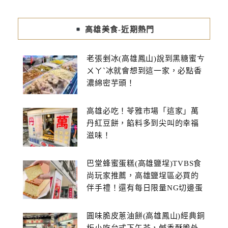
高雄美食-近期熱門
老張剉冰(高雄鳳山)說到黑糖蜜ㄘ
ㄨㄚˋ冰就會想到這一家，必點香
濃綿密芋頭！
高雄必吃！苓雅市場「這家」萬
丹紅豆餅，餡料多到尖叫的幸福
滋味！
巴堂蜂蜜蛋糕(高雄鹽埕)TVBS食
尚玩家推薦，高雄鹽埕區必買的
伴手禮！還有每日限量NG切邊蛋
糕
圓味脆皮蔥油餅(高雄鳳山)經典銅