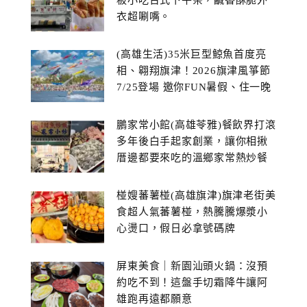
板小吃台式下午茶，鹹香酥脆外
衣超唰嘴。
(高雄生活)35米巨型鯨魚首度亮
相、翱翔旗津！2026旗津風箏節
7/25登場 邀你FUN暑假、住一晚
鵬家常小館(高雄苓雅)餐飲界打滾
多年後白手起家創業，讓你相揪
厝邊都要來吃的溫鄉家常熱炒餐
館~
椪嫂蕃薯椪(高雄旗津)旗津老街美
食超人氣蕃薯椪，熱騰騰爆漿小
心燙口，假日必拿號碼牌
屏東美食｜新園汕頭火鍋：沒預
約吃不到！這盤手切霜降牛讓阿
雄跑再遠都願意