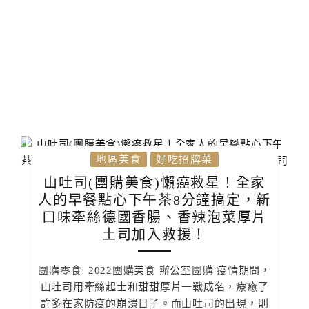
地區美食
好吃招牌菜
山吐司(團購美食)懶癌救星！全家
人的早餐點心下午茶8分鐘搞定，新
口味牽絲德國香腸、香辣泡菜厚片
土司加入救援！
團購零食 2022團購美食 辦公室團購 疫情期間，
山吐司用牽絲起士和甜甜厚片一戰成名，療癒了
許多在家防疫的崩潰日子。而山吐司的出現，則