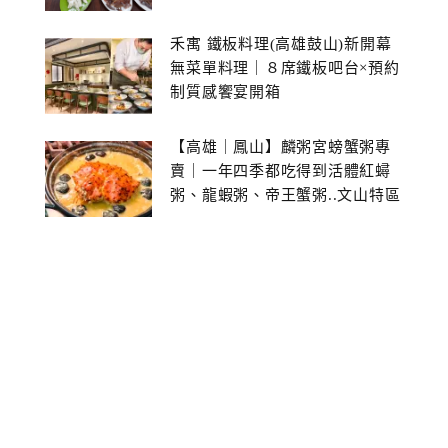
禾寓 鐵板料理(高雄鼓山)新開幕
無菜單料理｜８席鐵板吧台×預約
制質感饗宴開箱
【高雄｜鳳山】麟粥宮螃蟹粥專
賣｜一年四季都吃得到活體紅蟳
粥、龍蝦粥、帝王蟹粥..文山特區
美食