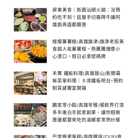
屏東美食｜新園汕頭火鍋：沒預
約吃不到！這盤手切霜降牛讓阿
雄跑再遠都願意
椪嫂蕃薯椪(高雄旗津)旗津老街美
食超人氣蕃薯椪，熱騰騰爆漿小
心燙口，假日必拿號碼牌
禾寓 鐵板料理(高雄鼓山)新開幕
無菜單料理｜８席鐵板吧台×預約
制質感饗宴開箱
鵬家常小館(高雄苓雅)餐飲界打滾
多年後白手起家創業，讓你相揪
厝邊都要來吃的溫鄉家常熱炒餐
館~
巴堂蜂蜜蛋糕(高雄鹽埕)TVBS食