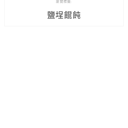
瀏覽標籤:
鹽埕餛飩