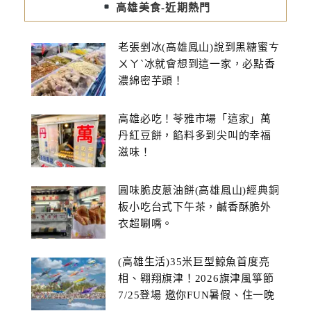
高雄美食-近期熱門
老張剉冰(高雄鳳山)說到黑糖蜜ㄘ
ㄨㄚˋ冰就會想到這一家，必點香
濃綿密芋頭！
高雄必吃！苓雅市場「這家」萬
丹紅豆餅，餡料多到尖叫的幸福
滋味！
圓味脆皮蔥油餅(高雄鳳山)經典銅
板小吃台式下午茶，鹹香酥脆外
衣超唰嘴。
(高雄生活)35米巨型鯨魚首度亮
相、翱翔旗津！2026旗津風箏節
7/25登場 邀你FUN暑假、住一晚