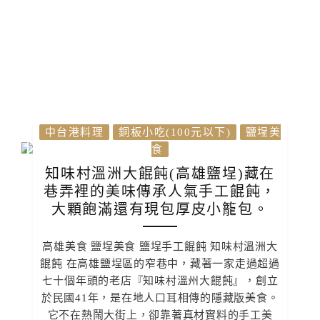
中台港料理
銅板小吃(100元以下)
鹽埕美
食
知味村溫洲大餛飩(高雄鹽埕)藏在
巷弄裡的美味傳承人氣手工餛飩，
大顆飽滿還有現包厚皮小籠包。
高雄美食 鹽埕美食 鹽埕手工餛飩 知味村溫洲大
餛飩 在高雄鹽埕區的窄巷中，藏著一家走過超過
七十個年頭的老店『知味村溫州大餛飩』，創立
於民國41年，是在地人口耳相傳的隱藏版美食。
它不在熱鬧大街上，卻靠著真材實料的手工美