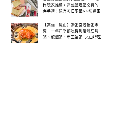
尚玩家推薦，高雄鹽埕區必買的
伴手禮！還有每日限量NG切邊蛋
糕
【高雄｜鳳山】麟粥宮螃蟹粥專
賣｜一年四季都吃得到活體紅蟳
粥、龍蝦粥、帝王蟹粥..文山特區
美食