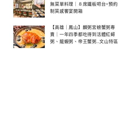
無菜單料理｜８席鐵板吧台×預約
制質感饗宴開箱
【高雄｜鳳山】麟粥宮螃蟹粥專
賣｜一年四季都吃得到活體紅蟳
粥、龍蝦粥、帝王蟹粥..文山特區
美食