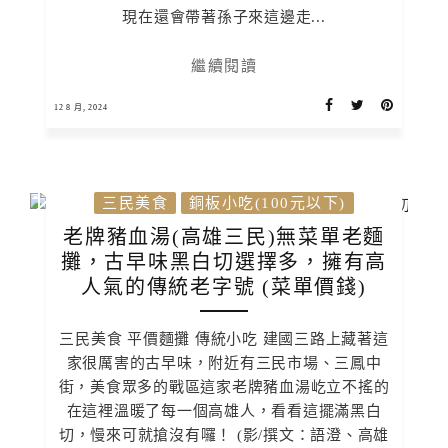
現在還會帶著孫子來這邊走...
繼續閱讀
12 8 月, 2024
三民美食
銅板小吃(100元以下)
老牌豬血湯(高雄三民)無菜單老麵
攤，古早味黑白切選擇多，擁有高
人氣的傳統老字號 (菜單價錢)
三民美食 平價麵攤 傳統小吃 建國三路上藏著這
家很厲害的古早味，附近有三民市場、三鳳中
街，美食眾多的戰區這家老牌豬血湯屹立不搖的
在這裡溫暖了每一個高雄人，看看這擺滿黑白
切，慢來可就搶沒有囉！ (影/撰文：語澄、高雄