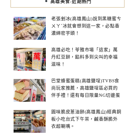
高雄美食-近期熱門
老張剉冰(高雄鳳山)說到黑糖蜜ㄘ
ㄨㄚˋ冰就會想到這一家，必點香
濃綿密芋頭！
高雄必吃！苓雅市場「這家」萬
丹紅豆餅，餡料多到尖叫的幸福
滋味！
巴堂蜂蜜蛋糕(高雄鹽埕)TVBS食
尚玩家推薦，高雄鹽埕區必買的
伴手禮！還有每日限量NG切邊蛋
糕
圓味脆皮蔥油餅(高雄鳳山)經典銅
板小吃台式下午茶，鹹香酥脆外
衣超唰嘴。