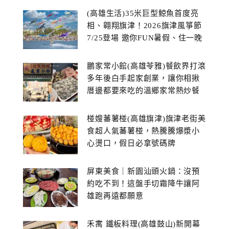
(高雄生活)35米巨型鯨魚首度亮
相、翱翔旗津！2026旗津風箏節
7/25登場 邀你FUN暑假、住一晚
鵬家常小館(高雄苓雅)餐飲界打滾
多年後白手起家創業，讓你相揪
厝邊都要來吃的溫鄉家常熱炒餐
館~
椪嫂蕃薯椪(高雄旗津)旗津老街美
食超人氣蕃薯椪，熱騰騰爆漿小
心燙口，假日必拿號碼牌
屏東美食｜新園汕頭火鍋：沒預
約吃不到！這盤手切霜降牛讓阿
雄跑再遠都願意
禾寓 鐵板料理(高雄鼓山)新開幕