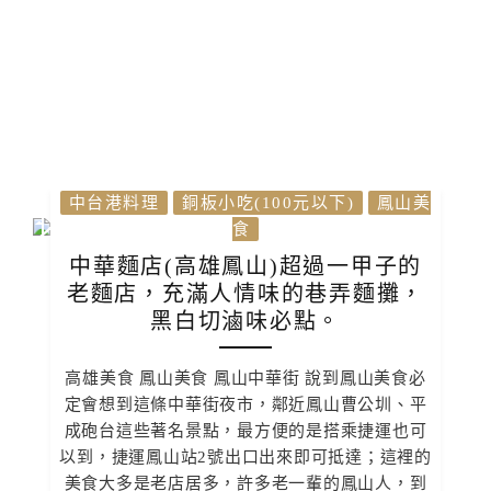
中台港料理
銅板小吃(100元以下)
鳳山美
食
中華麵店(高雄鳳山)超過一甲子的
老麵店，充滿人情味的巷弄麵攤，
黑白切滷味必點。
高雄美食 鳳山美食 鳳山中華街 說到鳳山美食必
定會想到這條中華街夜市，鄰近鳳山曹公圳、平
成砲台這些著名景點，最方便的是搭乘捷運也可
以到，捷運鳳山站2號出口出來即可抵達；這裡的
美食大多是老店居多，許多老一輩的鳳山人，到