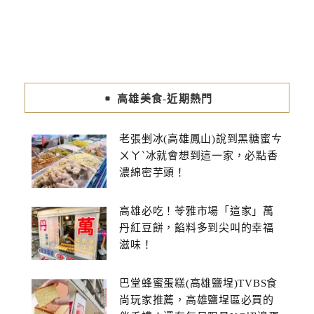
高雄美食-近期熱門
老張剉冰(高雄鳳山)說到黑糖蜜ㄘ
ㄨㄚˋ冰就會想到這一家，必點香
濃綿密芋頭！
高雄必吃！苓雅市場「這家」萬
丹紅豆餅，餡料多到尖叫的幸福
滋味！
巴堂蜂蜜蛋糕(高雄鹽埕)TVBS食
尚玩家推薦，高雄鹽埕區必買的