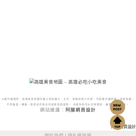
@著作權聲明：高雄美食地圖刊載之所有圖片、文字、影像與影片內容，均受著作權保護。未經授權，
不得複製、轉載、修改或作為任何商業用途使用。 內容所附浮水印與標誌，嚴禁更改或移除。
網站維護：
阿腸網頁設計
阿腸網頁設計
關於我們
|
隱私權政策