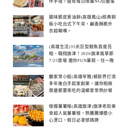
伴手禮！還有每日限量NG切邊蛋
糕
圓味脆皮蔥油餅(高雄鳳山)經典銅
板小吃台式下午茶，鹹香酥脆外
衣超唰嘴。
(高雄生活)35米巨型鯨魚首度亮
相、翱翔旗津！2026旗津風箏節
7/25登場 邀你FUN暑假、住一晚
鵬家常小館(高雄苓雅)餐飲界打滾
多年後白手起家創業，讓你相揪
厝邊都要來吃的溫鄉家常熱炒餐
館~
椪嫂蕃薯椪(高雄旗津)旗津老街美
食超人氣蕃薯椪，熱騰騰爆漿小
心燙口，假日必拿號碼牌