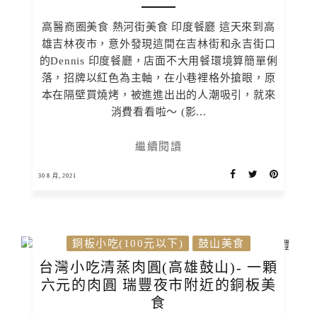
高醫商圈美食 熱河街美食 印度餐廳 這天來到高
雄吉林夜市，意外發現這間在吉林街和永吉街口
的Dennis 印度餐廳，店面不大用餐環境算簡單俐
落，招牌以紅色為主軸，在小巷裡格外搶眼，原
本在隔壁買燒烤，被進進出出的人潮吸引，就來
消費看看啦～ (影...
繼續閱讀
30 8 月, 2021
銅板小吃(100元以下)
鼓山美食
台灣小吃清蒸肉圓(高雄鼓山)- 一顆
六元的肉圓 瑞豐夜市附近的銅板美
食