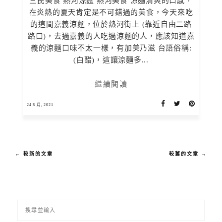
三民美食 熱河涼麵 熱河美食 涼麵清爽的口感，
在炎熱的夏天肯定是不可錯過的美食，今天來吃
的這間嘉義涼麵，位於熱河街上 (靠近自由二路
路口)，去過嘉義的人吃過涼麵的人，應該知道嘉
義的涼麵口味不太一樣，有加美乃滋 台語俗稱:
(白醋)，這讓涼麵多...
繼續閱讀
24 8 月, 2021
← 較新的文章
較舊的文章 →