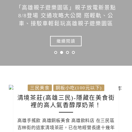
不一樣赤肉羹創始店(高雄旗津)旗津必吃
在地飄香數十年的老店，炸赤肉搭配濃
郁羹湯超對味
繼續閱讀
三民美食
銅板小吃(100元以下)
清境茶莊(高雄三民)-隱藏在美食街
裡的高人氣香醇厚奶茶！
高雄手搖飲 高雄銅板美食 高雄飲料店 在三民區
吉林街的這家清境茶莊，已在地經營長達十幾年