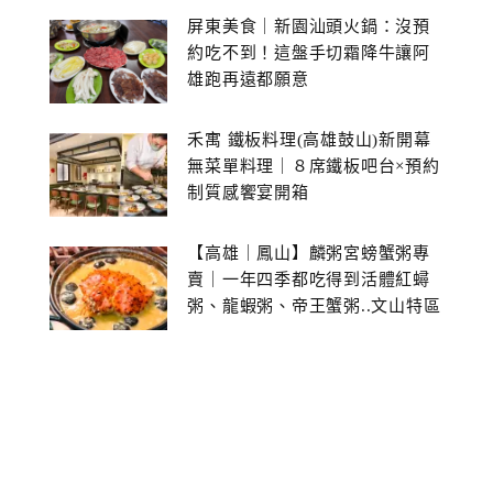
屏東美食｜新園汕頭火鍋：沒預
約吃不到！這盤手切霜降牛讓阿
雄跑再遠都願意
禾寓 鐵板料理(高雄鼓山)新開幕
無菜單料理｜８席鐵板吧台×預約
制質感饗宴開箱
【高雄｜鳳山】麟粥宮螃蟹粥專
賣｜一年四季都吃得到活體紅蟳
粥、龍蝦粥、帝王蟹粥..文山特區
美食