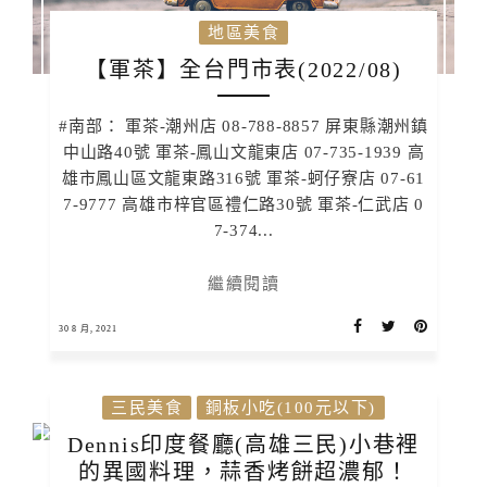
地區美食
【軍茶】全台門市表(2022/08)
#南部： 軍茶-潮州店 08-788-8857 屏東縣潮州鎮
中山路40號 軍茶-鳳山文龍東店 07-735-1939 高
雄市鳳山區文龍東路316號 軍茶-蚵仔寮店 07-61
7-9777 高雄市梓官區禮仁路30號 軍茶-仁武店 0
7-374...
繼續閱讀
30 8 月, 2021
三民美食
銅板小吃(100元以下)
Dennis印度餐廳(高雄三民)小巷裡
的異國料理，蒜香烤餅超濃郁！