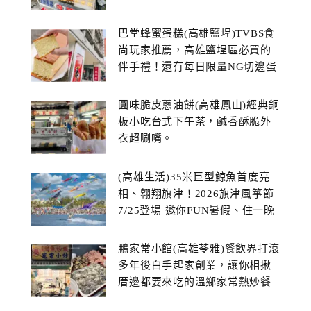
巴堂蜂蜜蛋糕(高雄鹽埕)TVBS食
尚玩家推薦，高雄鹽埕區必買的
伴手禮！還有每日限量NG切邊蛋
糕
圓味脆皮蔥油餅(高雄鳳山)經典銅
板小吃台式下午茶，鹹香酥脆外
衣超唰嘴。
(高雄生活)35米巨型鯨魚首度亮
相、翱翔旗津！2026旗津風箏節
7/25登場 邀你FUN暑假、住一晚
鵬家常小館(高雄苓雅)餐飲界打滾
多年後白手起家創業，讓你相揪
厝邊都要來吃的溫鄉家常熱炒餐
館~