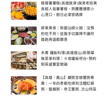
椪嫂蕃薯椪(高雄旗津)旗津老街美
食超人氣蕃薯椪，熱騰騰爆漿小
心燙口，假日必拿號碼牌
屏東美食｜新園汕頭火鍋：沒預
約吃不到！這盤手切霜降牛讓阿
雄跑再遠都願意
禾寓 鐵板料理(高雄鼓山)新開幕
無菜單料理｜８席鐵板吧台×預約
制質感饗宴開箱
【高雄｜鳳山】麟粥宮螃蟹粥專
賣｜一年四季都吃得到活體紅蟳
粥、龍蝦粥、帝王蟹粥..文山特區
美食