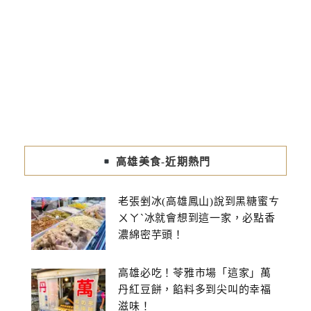
高雄美食-近期熱門
老張剉冰(高雄鳳山)說到黑糖蜜ㄘ
ㄨㄚˋ冰就會想到這一家，必點香
濃綿密芋頭！
高雄必吃！苓雅市場「這家」萬
丹紅豆餅，餡料多到尖叫的幸福
滋味！