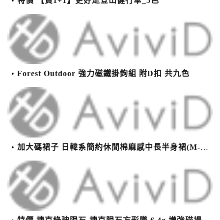
特價 【買1+1】更好走登山健行傘_5色
Forest Outdoor 強力磁鐵掛鉤組 附D扣 共九色
加大碼裙子 日韓系簡約休閒棉麻感中長半身裙(M-2XL)【XMS54038】＊艾美時尚(現+預)