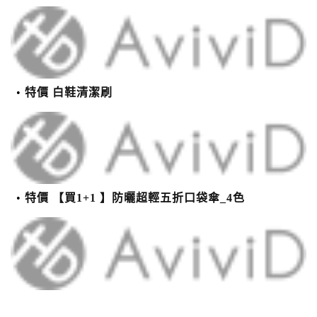
特價 白鞋清潔刷
特價 【買1+1 】防曬超輕五折口袋傘_4色