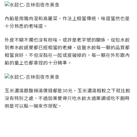
內餡是用豬肉混和高麗菜，作法上相當傳統，味道當然也是
十分熟悉的老味道。
外皮不糊不爛也沒有粉味。或許是老字號的關係，從包水餃
到煮水餃感覺都已經相當的老練，這盤水餃每一顆的品質都
相當良好，不但沒黏在一起或皮破掉的，每一顆在外形跟內
餡的量上也都拿捏的十分精準。
玉米濃湯跟酸辣湯價錢都是30元，玉米濃湯相較之下就比較
沒有特別之處，不過如果覺得只吃水餃太過單調或吃不飽時
倒是可以點一碗來作搭配。