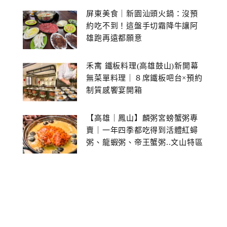
屏東美食｜新園汕頭火鍋：沒預
約吃不到！這盤手切霜降牛讓阿
雄跑再遠都願意
禾寓 鐵板料理(高雄鼓山)新開幕
無菜單料理｜８席鐵板吧台×預約
制質感饗宴開箱
【高雄｜鳳山】麟粥宮螃蟹粥專
賣｜一年四季都吃得到活體紅蟳
粥、龍蝦粥、帝王蟹粥..文山特區
美食