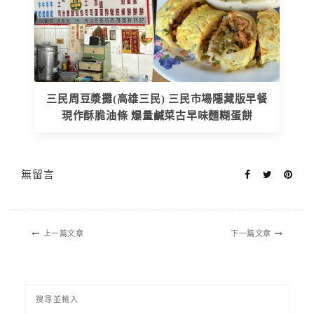
三民周豆漿攤(高雄三民) 三民市場隱藏版早餐
現作酥脆油條 爆量鹹菜古早味麵糊蛋餅
無留言
上一篇文章
下一篇文章