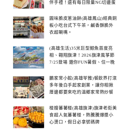
伴手禮！還有每日限量NG切邊蛋
糕
圓味脆皮蔥油餅(高雄鳳山)經典銅
板小吃台式下午茶，鹹香酥脆外
衣超唰嘴。
(高雄生活)35米巨型鯨魚首度亮
相、翱翔旗津！2026旗津風箏節
7/25登場 邀你FUN暑假、住一晚
鵬家常小館(高雄苓雅)餐飲界打滾
多年後白手起家創業，讓你相揪
厝邊都要來吃的溫鄉家常熱炒餐
館~
椪嫂蕃薯椪(高雄旗津)旗津老街美
食超人氣蕃薯椪，熱騰騰爆漿小
心燙口，假日必拿號碼牌