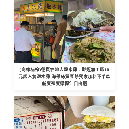
(高雄楠梓)德賢在地人鹽水雞 - 鄰近加工區10
元起人氣鹽水雞 海帶絲黃豆芽獨家加料不手軟
鹹度辣度檸檬汁自由選