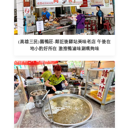
(高雄三民)鵝鴨莊-鄰近後驛站美味老店 午後在
地小酌好所在 激推鴨滷味涮嘴夠味