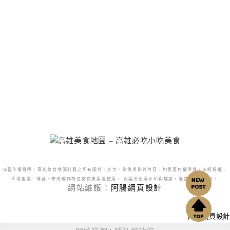
@著作權聲明：高雄美食地圖刊載之所有圖片、文字、影像與影片內容，均受著作權保護。未經授權，
不得複製、轉載、修改或作為任何商業用途使用。 內容所附浮水印與標誌，嚴禁更改或移除。
網站維護：
阿腸網頁設計
阿腸網頁設計