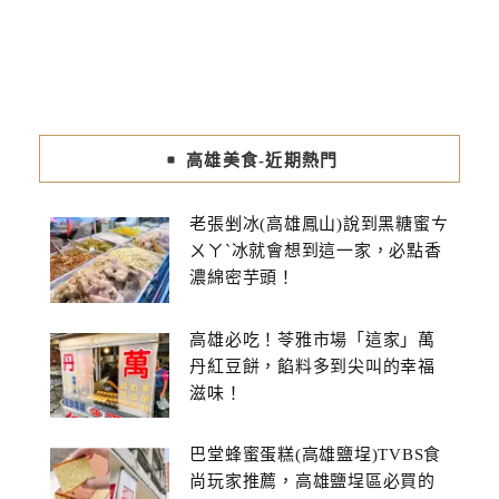
高雄美食-近期熱門
老張剉冰(高雄鳳山)說到黑糖蜜ㄘ
ㄨㄚˋ冰就會想到這一家，必點香
濃綿密芋頭！
高雄必吃！苓雅市場「這家」萬
丹紅豆餅，餡料多到尖叫的幸福
滋味！
巴堂蜂蜜蛋糕(高雄鹽埕)TVBS食
尚玩家推薦，高雄鹽埕區必買的