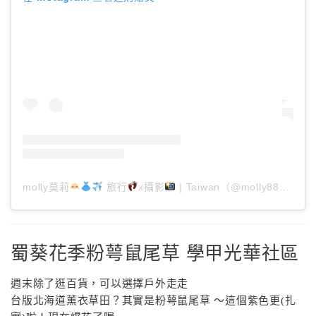
molly莫莉
旅行
x攝影
| Taiwan（@molly888666）分享的貼文
蜀葵花季粉萼鼠尾草 學甲光華社區
週末除了逛百貨，可以選擇戶外走走
台版北海道薰衣草田？其實是粉萼鼠尾草 ～這個紫色更(扎