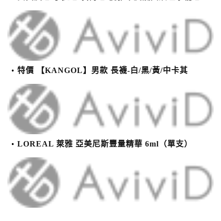
特價 【KANGOL】男款 長襪-白/黑/黃/中卡其
LOREAL 萊雅 亞美尼斯豐量精華 6ml（單支）