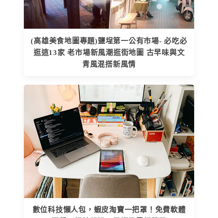
(高雄美食地圖專題)鹽埕第一公有市場- 必吃必
逛這13家 老市場新風潮逛街地圖 古早味與文
青風混搭新風情
數位科技懶人包，蝦皮淘寶一把罩！免費軟體