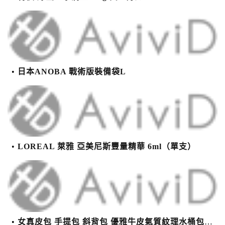
日本ANOBA 戰術版裝備袋L
LOREAL 萊雅 亞美尼斯豐量精華 6ml（單支）
女真皮包 手提包 斜背包 優雅牛皮氣質紋理水桶包(2色)【XBO7950112】＊艾美時尚(現+預)