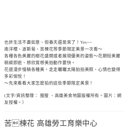
也許生活不盡如意、但春天還是來了！Yes~~
南洋櫻、波斯菊、苦楝花等季節限定美景一次看～
各種各色美麗的樹花盛開或者展現優美的姿態～花期短美麗
稍縱即逝、想欣賞想美拍動作要快。
花道漫步慢騎各種美，走走曬曬太陽拍拍美照、心情也變得
多彩愉悅！
～先來看看大家怎麼拍的這些季節限定美景！
(文字
/
資訊整理：
搜搜
、高雄美食地圖版權所有。圖片：網
友授權。）
苦楝花 高雄勞工育樂中心