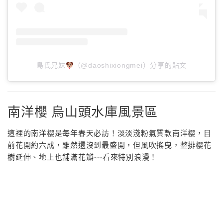
島氏兄妹
（@daoshixiongmei）分享的貼文
南洋櫻 烏山頭水庫風景區
這裡的南洋櫻是每年春天必訪！淡淡淺粉氣質款南洋櫻，目
前花開約六成，雖然還沒到最盛開，但風吹搖曳，整排櫻花
樹延伸、地上也舖滿花瓣~~看來特別浪漫！