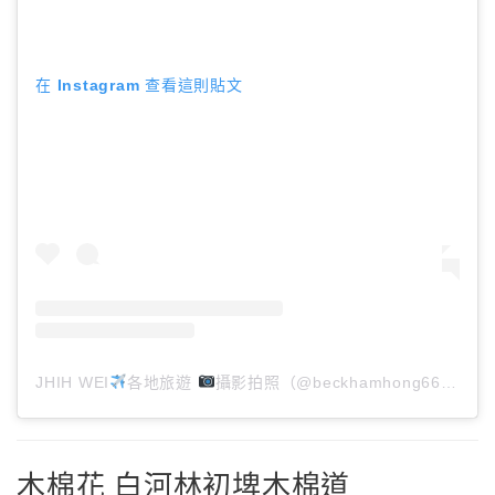
在 Instagram 查看這則貼文
JHIH WEI
各地旅遊
攝影拍照（@beckhamhong66）分享的貼文
木棉花 白河林初埤木棉道