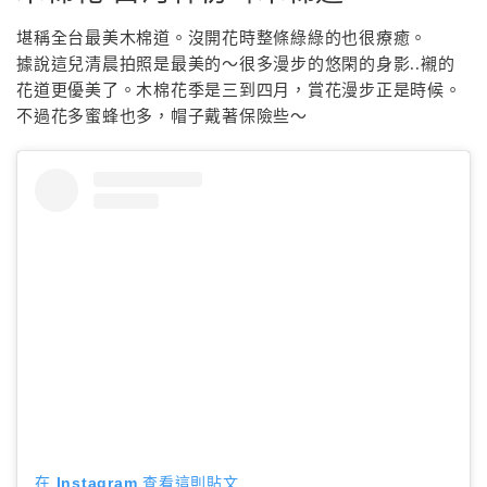
堪稱全台最美木棉道。沒開花時整條綠綠的也很療癒。
據說這兒清晨拍照是最美的～很多漫步的悠閑的身影..襯的
花道更優美了。木棉花季是三到四月，賞花漫步正是時候。
不過花多蜜蜂也多，帽子戴著保險些～
在 Instagram 查看這則貼文