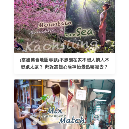
(高雄美食地圖專題)不想悶在家不想人擠人不
想跑太遠？ 鄰近高雄心曠神怡景點哪裡去？