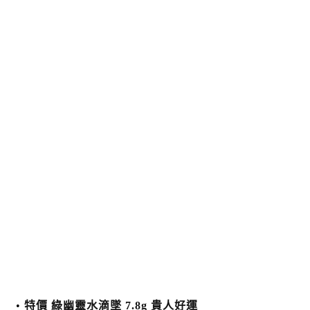
特價 綠幽靈水滴墜 7.8g 貴人好運