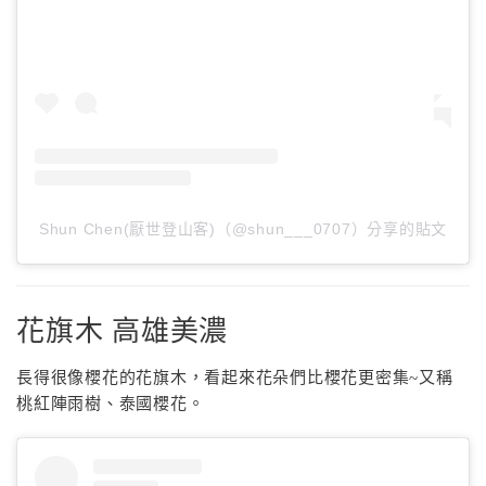
Shun Chen(厭世登山客)（@shun___0707）分享的貼文
花旗木 高雄美濃
長得很像櫻花的花旗木，看起來花朵們比櫻花更密集~又稱
桃紅陣雨樹、泰國櫻花。