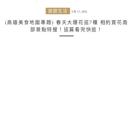
旅遊生活
3 月 17, 2021
(高雄美食地圖專題) 春天大爆花這7種 相約賞花南
部景點特搜！這篇看完快追！