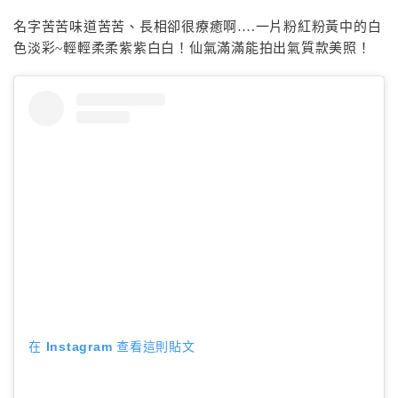
名字苦苦味道苦苦、長相卻很療癒啊….一片粉紅粉黃中的白
色淡彩~輕輕柔柔紫紫白白！仙氣滿滿能拍出氣質款美照！
在 Instagram 查看這則貼文