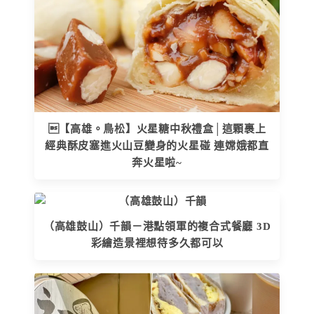
【高雄。鳥松】火星糖中秋禮盒│這顆裹上
經典酥皮塞進火山豆變身的火星碰 連嫦娥都直
奔火星啦~
（高雄鼓山）千韻－港點領軍的複合式餐廳 3D
彩繪造景裡想待多久都可以