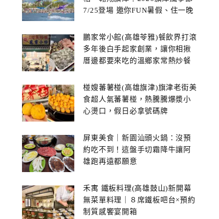
7/25登場 邀你FUN暑假、住一晚
鵬家常小館(高雄苓雅)餐飲界打滾
多年後白手起家創業，讓你相揪
厝邊都要來吃的溫鄉家常熱炒餐
館~
椪嫂蕃薯椪(高雄旗津)旗津老街美
食超人氣蕃薯椪，熱騰騰爆漿小
心燙口，假日必拿號碼牌
屏東美食｜新園汕頭火鍋：沒預
約吃不到！這盤手切霜降牛讓阿
雄跑再遠都願意
禾寓 鐵板料理(高雄鼓山)新開幕
無菜單料理｜８席鐵板吧台×預約
制質感饗宴開箱