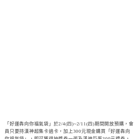
「好運犇向你福氣袋」於2/4(四)~2/11(四)期間開放預購，會
員只要持漢神超集卡過卡，加上300元現金購買「好運犇向
你福氣袋」，即可獲得抽獎券一張及漢神巨蛋300元禮券，