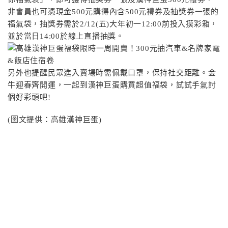
非會員也可憑現金500元購得內含500元禮券及抽獎券一張的
福氣袋，抽獎券需於2/12(五)大年初一12:00前投入摸彩箱，
並於當日14:00於線上直播抽獎。
另外也提醒民眾進入賣場時需佩戴口罩，保持社交距離。金
牛迎春齊開運，一起到漢神巨蛋購買超值福袋，試試手氣討
個好彩頭吧!
(圖文提供：高雄漢神巨蛋)