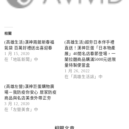
相關
(高雄生活)漢神兩館新春福
(高雄生活)超夯日本伴手禮
氣袋 百萬好禮送出喜迎春
直送！漢神巨蛋「日本物產
1 月 15, 2020
展」40間名店春節登場，一
在「地區新聞」中
蘭拉麵商品購滿5000元送限
量特製便當盒
1 月 26, 2022
在「高雄生活誌」中
(高雄左營)漢神巨蛋購物廣
場－我防疫你安心 居家防疫
商品與名店美食外帶正夯
3 月 12, 2020
在「左營美食」中
相關文章