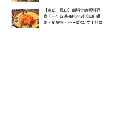
【高雄｜鳳山】麟粥宮螃蟹粥專
賣｜一年四季都吃得到活體紅蟳
粥、龍蝦粥、帝王蟹粥..文山特區
美食