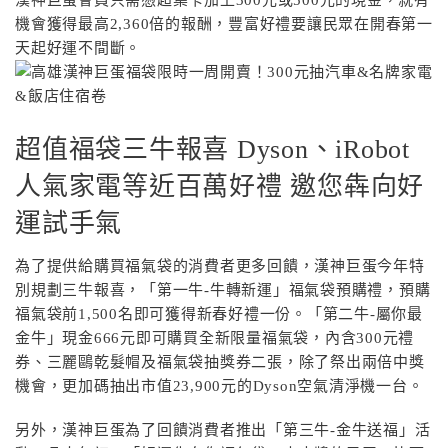
漢神巨蛋會員只需憑超集卡加上300元或500元的現金，就有
機會獲得最高2,360倍的報酬，豐富好禮要讓民眾在開春第一
天起好運不間斷。
超值福袋三牛報喜 Dyson、iRobot
人氣家電等近百萬好禮 邀您犇向好
運試手氣
為了提供給購買福氣袋的消費者更多回饋，漢神巨蛋今年特
別規劃三牛報喜，「第一牛-牛轉新運」福氣袋預購禮，預購
福氣袋前1,500名即可獲得新春好禮一份。「第二牛-屬你最
金牛」現金666元即可購買全新限量福氣袋，內含300元禮
券、三麗鷗乾髮帽及福氣袋抽獎券二張，除了祭出兩倍中獎
機會，更加碼抽出市值23,900元的Dyson空氣清淨機一台。
另外，漢神巨蛋為了回饋消費者推出「第三牛-金牛送福」活