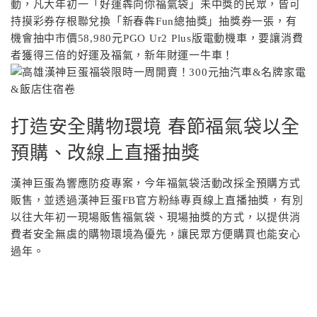
動，凡大年初一「好運犇向你福氣袋」未中獎的民眾，皆可
持摸彩券存根聯兌換「新春犇Fun總抽獎」抽獎券一張，有
機會抽中市價58,980元PGO Ur2 Plus版電動機車，要讓消費
者獲得三倍的好運及福氣，新年財運一牛車！
打造安全購物環境 春節福氣袋以全
預購、改線上直播抽獎
漢神巨蛋為響應防疫專案，今年福氣袋活動改採全預購方式
販售，並透過漢神巨蛋FB官方粉絲專頁線上直播抽獎，有別
以往大年初一現場販售福氣袋、現場抽獎的方式，以提供消
費者安全無虞的購物環境為優先，讓民眾方便購買也能安心
過年。