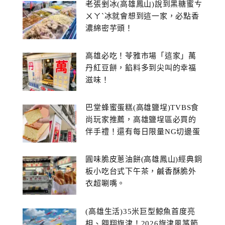
老張剉冰(高雄鳳山)說到黑糖蜜ㄘ
ㄨㄚˋ冰就會想到這一家，必點香
濃綿密芋頭！
高雄必吃！苓雅市場「這家」萬
丹紅豆餅，餡料多到尖叫的幸福
滋味！
巴堂蜂蜜蛋糕(高雄鹽埕)TVBS食
尚玩家推薦，高雄鹽埕區必買的
伴手禮！還有每日限量NG切邊蛋
糕
圓味脆皮蔥油餅(高雄鳳山)經典銅
板小吃台式下午茶，鹹香酥脆外
衣超唰嘴。
(高雄生活)35米巨型鯨魚首度亮
相、翱翔旗津！2026旗津風箏節