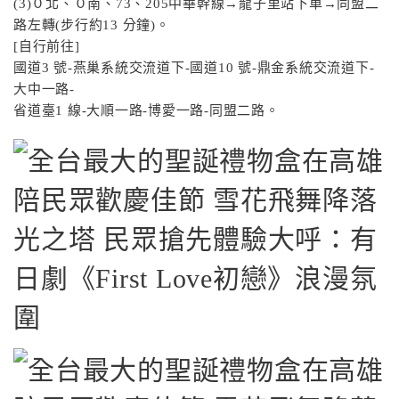
(3)０北、０南、73、205中華幹線→龍子里站下車→同盟二
路左轉(步行約13 分鐘)。
[自行前往]
國道3 號-燕巢系統交流道下-國道10 號-鼎金系統交流道下-
大中一路-
省道臺1 線-大順一路-博愛一路-同盟二路。