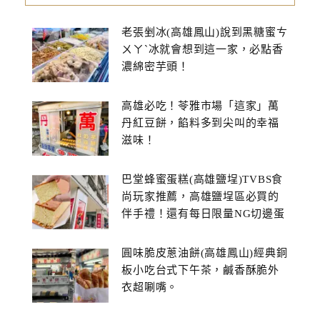
老張剉冰(高雄鳳山)說到黑糖蜜ㄘ
ㄨㄚˋ冰就會想到這一家，必點香
濃綿密芋頭！
高雄必吃！苓雅市場「這家」萬
丹紅豆餅，餡料多到尖叫的幸福
滋味！
巴堂蜂蜜蛋糕(高雄鹽埕)TVBS食
尚玩家推薦，高雄鹽埕區必買的
伴手禮！還有每日限量NG切邊蛋
糕
圓味脆皮蔥油餅(高雄鳳山)經典銅
板小吃台式下午茶，鹹香酥脆外
衣超唰嘴。