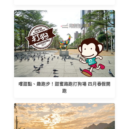
嚐甜點、趣跑步！甜蜜路跑打狗場 四月春假開
跑