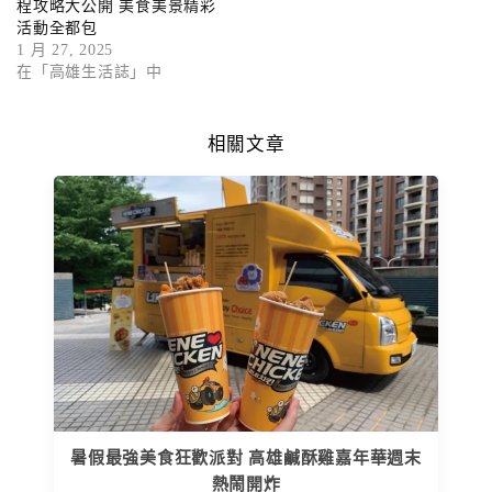
程攻略大公開 美食美景精彩
活動全都包
1 月 27, 2025
在「高雄生活誌」中
相關文章
暑假最強美食狂歡派對 高雄鹹酥雞嘉年華週末
熱鬧開炸