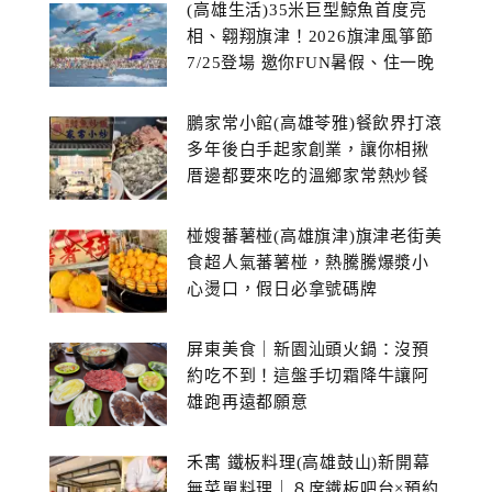
(高雄生活)35米巨型鯨魚首度亮
相、翱翔旗津！2026旗津風箏節
7/25登場 邀你FUN暑假、住一晚
鵬家常小館(高雄苓雅)餐飲界打滾
多年後白手起家創業，讓你相揪
厝邊都要來吃的溫鄉家常熱炒餐
館~
椪嫂蕃薯椪(高雄旗津)旗津老街美
食超人氣蕃薯椪，熱騰騰爆漿小
心燙口，假日必拿號碼牌
屏東美食｜新園汕頭火鍋：沒預
約吃不到！這盤手切霜降牛讓阿
雄跑再遠都願意
禾寓 鐵板料理(高雄鼓山)新開幕
無菜單料理｜８席鐵板吧台×預約