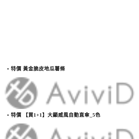
特價 黃金脆皮地瓜薯條
特價 【買1+1】大顯威風自動直傘_5色