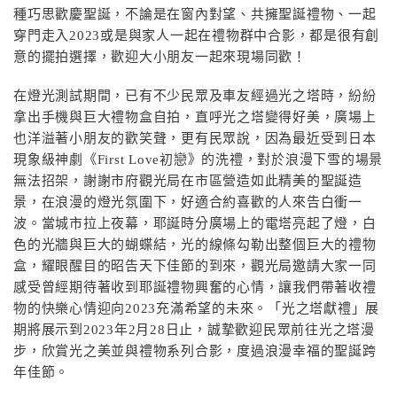
種巧思歡慶聖誕，不論是在窗內對望、共擁聖誕禮物、一起
穿門走入2023或是與家人一起在禮物群中合影，都是很有創
意的擺拍選擇，歡迎大小朋友一起來現場同歡！
在燈光測試期間，已有不少民眾及車友經過光之塔時，紛紛
拿出手機與巨大禮物盒自拍，直呼光之塔變得好美，廣場上
也洋溢著小朋友的歡笑聲，更有民眾說，因為最近受到日本
現象級神劇《First Love初戀》的洗禮，對於浪漫下雪的場景
無法招架，謝謝市府觀光局在市區營造如此精美的聖誕造
景，在浪漫的燈光氛圍下，好適合約喜歡的人來告白衝一
波。當城市拉上夜幕，耶誕時分廣場上的電塔亮起了燈，白
色的光牆與巨大的蝴蝶結，光的線條勾勒出整個巨大的禮物
盒，耀眼醒目的昭告天下佳節的到來，觀光局邀請大家一同
感受曾經期待著收到耶誕禮物興奮的心情，讓我們帶著收禮
物的快樂心情迎向2023充滿希望的未來。「光之塔獻禮」展
期將展示到2023年2月28日止，誠摯歡迎民眾前往光之塔漫
步，欣賞光之美並與禮物系列合影，度過浪漫幸福的聖誕跨
年佳節。