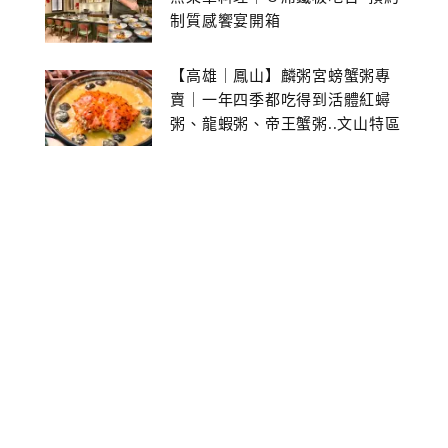
制質感饗宴開箱
【高雄｜鳳山】麟粥宮螃蟹粥專
賣｜一年四季都吃得到活體紅蟳
粥、龍蝦粥、帝王蟹粥..文山特區
美食