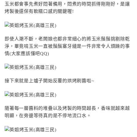
玉米都會事先煮好悶著備用，悶煮的時間抓得剛剛好，是讓
烤製後還保有軟糯口感的關鍵喔!
即使人潮不斷，老闆娘也都非常細心的將玉米鬚鬚挑剔除乾
淨，畢竟啃玉米一直被鬚鬚塞牙縫是一件非常令人煩躁的事
情(大家應該懂吧QQ)
接下來就是上爐子開始反覆的烘烤刷醬啦~
隨著每一層醬料的堆疊以及烤製的時間越長，香味就越來越
明顯，在旁邊等待真的是不停地流口水。