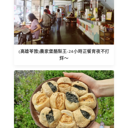
(高雄苓雅)農家堡酪梨王-24小時正餐宵夜不打
烊～