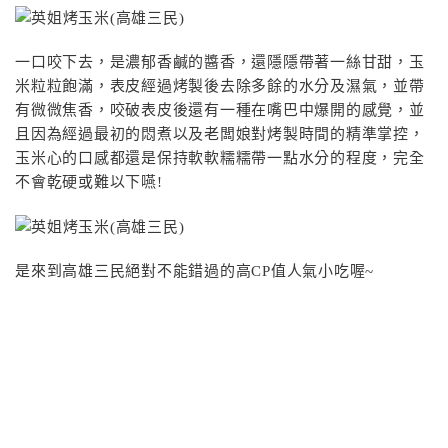
一口咬下去，是濃郁香鹹的醬香，還隱隱帶著一絲甘甜，玉
米粒粒飽滿，表皮經過烤製後去除多餘的水分及濕氣，並帶
有微微焦香，咬破表皮後還有一種在嘴巴中爆開的感覺，並
且因為經過最初的悶煮以及老闆娘對烤製時間的精準掌控，
玉米心的口感都還是保持軟軟糯糯帶一點水分的程度，完全
不會乾硬或難以下嚥!
是來到高雄三民絕對不能錯過的高CP值人氣小吃喔~