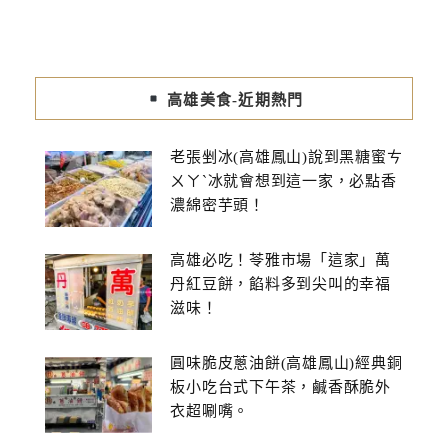
高雄美食-近期熱門
老張剉冰(高雄鳳山)說到黑糖蜜ㄘ
ㄨㄚˋ冰就會想到這一家，必點香
濃綿密芋頭！
高雄必吃！苓雅市場「這家」萬
丹紅豆餅，餡料多到尖叫的幸福
滋味！
圓味脆皮蔥油餅(高雄鳳山)經典銅
板小吃台式下午茶，鹹香酥脆外
衣超唰嘴。