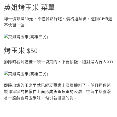
英姐烤玉米 菜單
均一價都是50元，不僅餐點好吃、價格還超彿，這個CP值還
不快衝一波!
烤玉米 $50
排隊時看到這樣一袋一袋買的，不要懷疑，絕對是內行人XD
即將出爐的玉米早就已經反覆裹上層層醬料了，並且經過烤
製都牢牢的扒覆在上面形成焦黃焦黃的表層，空氣中都瀰漫
著一股鹹香烤玉米味，勾引著飢餓的胃~