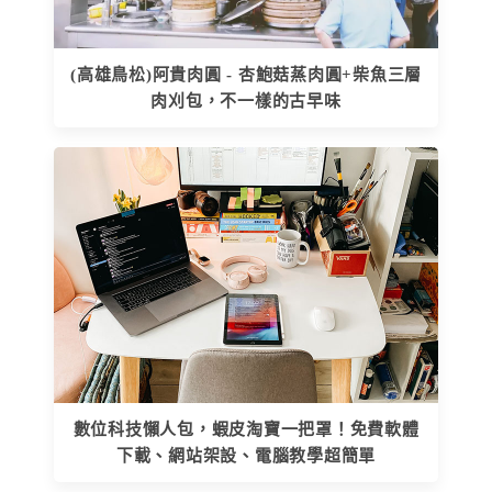
(高雄鳥松)阿貴肉圓 - 杏鮑菇蒸肉圓+柴魚三層
肉刈包，不一樣的古早味
數位科技懶人包，蝦皮淘寶一把罩！免費軟體
下載、網站架設、電腦教學超簡單