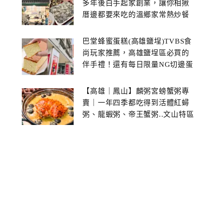
多年後白手起家創業，讓你相揪
厝邊都要來吃的溫鄉家常熱炒餐
館~
巴堂蜂蜜蛋糕(高雄鹽埕)TVBS食
尚玩家推薦，高雄鹽埕區必買的
伴手禮！還有每日限量NG切邊蛋
糕
【高雄｜鳳山】麟粥宮螃蟹粥專
賣｜一年四季都吃得到活體紅蟳
粥、龍蝦粥、帝王蟹粥..文山特區
美食