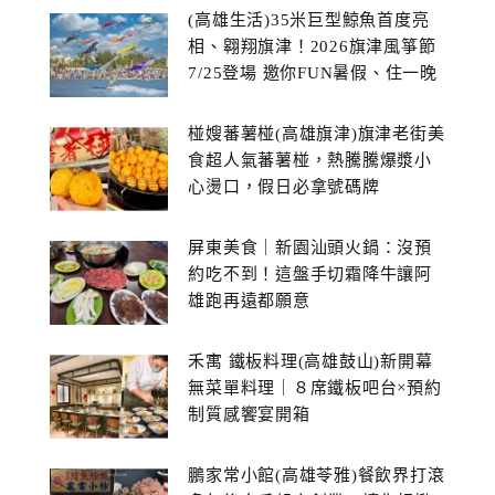
(高雄生活)35米巨型鯨魚首度亮
相、翱翔旗津！2026旗津風箏節
7/25登場 邀你FUN暑假、住一晚
椪嫂蕃薯椪(高雄旗津)旗津老街美
食超人氣蕃薯椪，熱騰騰爆漿小
心燙口，假日必拿號碼牌
屏東美食｜新園汕頭火鍋：沒預
約吃不到！這盤手切霜降牛讓阿
雄跑再遠都願意
禾寓 鐵板料理(高雄鼓山)新開幕
無菜單料理｜８席鐵板吧台×預約
制質感饗宴開箱
鵬家常小館(高雄苓雅)餐飲界打滾