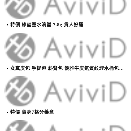
特價 綠幽靈水滴墜 7.8g 貴人好運
女真皮包 手提包 斜背包 優雅牛皮氣質紋理水桶包(2色)【XBO7950112】＊艾美時尚(現+預)
特價 隨身7格分藥盒