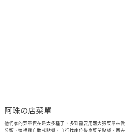
阿珠の店菜單
他們家的菜單實在是太多種了，多到需要用兩大張菜單來做
分類，這裡採自助式點餐，自行找座位後拿菜單點餐，再去