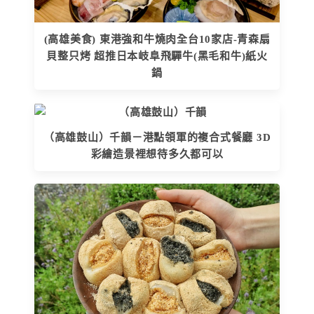
(高雄美食) 東港強和牛燒肉全台10家店-青森扇
貝整只烤 超推日本岐阜飛驒牛(黑毛和牛)紙火
鍋
（高雄鼓山）千韻－港點領軍的複合式餐廳 3D
彩繪造景裡想待多久都可以