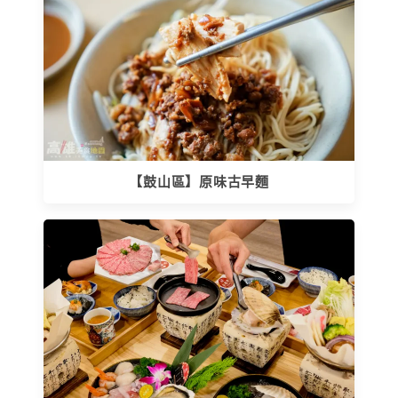
【鼓山區】原味古早麵