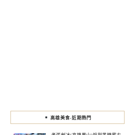
高雄美食-近期熱門
老張剉冰(高雄鳳山)說到黑糖蜜ㄘ