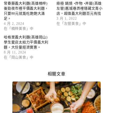
常春藤義大利麵(高雄楠梓)
綠極 鍋燒 •炸物 •丼飯(高雄
後勁夜市裡平價義大利麵，
左營)舊城巷弄裡隱藏文青小
只要80元就能吃飽飽大滿
店，超值義大利麵百元有找
足。
3 月 1, 2022
4 月 2, 2024
在「左營美食」中
在「楠梓美食」中
哈格里義大利麵(高雄岡山)
學生愛店太給力平價義大利
麵，大份量經濟實惠。
8 月 11, 2024
在「岡山美食」中
相關文章