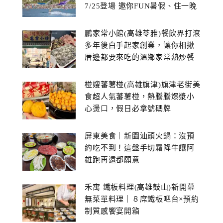
7/25登場 邀你FUN暑假、住一晚
鵬家常小館(高雄苓雅)餐飲界打滾
多年後白手起家創業，讓你相揪
厝邊都要來吃的溫鄉家常熱炒餐
館~
椪嫂蕃薯椪(高雄旗津)旗津老街美
食超人氣蕃薯椪，熱騰騰爆漿小
心燙口，假日必拿號碼牌
屏東美食｜新園汕頭火鍋：沒預
約吃不到！這盤手切霜降牛讓阿
雄跑再遠都願意
禾寓 鐵板料理(高雄鼓山)新開幕
無菜單料理｜８席鐵板吧台×預約
制質感饗宴開箱