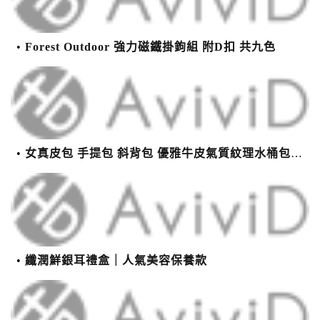
Forest Outdoor 強力磁鐵掛鉤組 附D扣 共九色
女真皮包 手提包 斜背包 優雅牛皮氣質紋理水桶包(2色)【XBO7950112】＊艾美時尚(現+預)
纖潤鮮銀耳禮盒｜人氣美容保養款