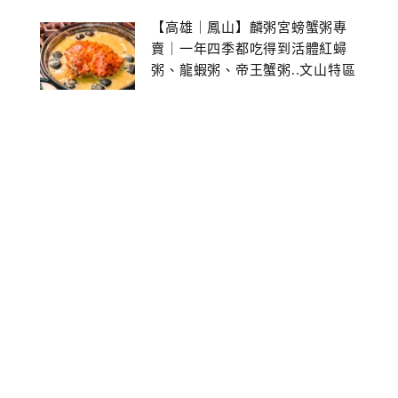
【高雄｜鳳山】麟粥宮螃蟹粥專
賣｜一年四季都吃得到活體紅蟳
粥、龍蝦粥、帝王蟹粥..文山特區
美食