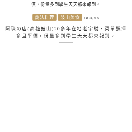
義法料理
鼓山美食
3 月 31, 2024
阿珠の店(高雄鼓山)20多年在地老字號，菜單選擇
多且平價，份量多到學生天天都來報到。