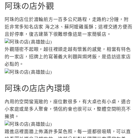
阿珠の店外觀
阿珠的店位於渡輪前方一百多公尺路程，走路約2分鐘，附
近非常多知名店家 海之冰、蘇阿嬤雞蛋酥；這裡交通方便而
且好停車，復古建築下很難想像這是一家簡餐店。
外觀隱密不起眼，越往裡頭走越有懷舊的感覺，相當有特色
的一家店，招牌上的寫著義大利麵與焗烤飯，是造訪這家店
必點的。
阿珠の店店內環境
內用的空間蠻寬敞的，座位數很多，有大桌也有小桌，適合
小家庭或是多人聚會，情侶約會也很可以，整體空間明亮不
擁擠。
踏進店裡面牆上佈滿許多菜色照，每一道都很吸睛，可以直