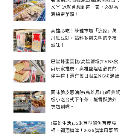
ㄨㄚˋ冰就會想到這一家，必點香
濃綿密芋頭！
高雄必吃！苓雅市場「這家」萬
丹紅豆餅，餡料多到尖叫的幸福
滋味！
巴堂蜂蜜蛋糕(高雄鹽埕)TVBS食
尚玩家推薦，高雄鹽埕區必買的
伴手禮！還有每日限量NG切邊蛋
糕
圓味脆皮蔥油餅(高雄鳳山)經典銅
板小吃台式下午茶，鹹香酥脆外
衣超唰嘴。
(高雄生活)35米巨型鯨魚首度亮
相、翱翔旗津！2026旗津風箏節