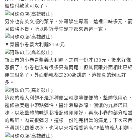
櫃檯付款就可以了。
另外也有英文版的菜單，外籍學生專屬，這裡口味多元，而
且價格不貴，所以附近學生幾乎都來過這一家。
▼青醬小卷義大利麵$150元
新上市的小卷青醬義大利麵，之前一份才130元，後來好像
漲價了，小卷也沒有很多只有兩尾，但其實跟外面相比已經
便宜很多了，外面動輒都是200起跳的，這裡真的親民許
多。
這家的義大利麵不是那種便宜就隨隨便便的，整體很用心，
麵條熟度適中帶點彈性，醬汁濃厚香醇，濃濃的九層塔風
味，以及整體的味道都搭配得剛剛好，再來小卷的部分相當
的新鮮，肉質很彈牙，這樣一份吃完相當的滿足；下次來西
子灣別只顧著吃冰，也可以來嚐嚐看這高CP值的義大利麵。