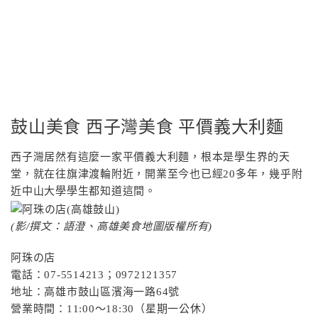
鼓山美食 西子灣美食 平價義大利麵
西子灣居然有這麼一家平價義大利麵，根本是學生界的天
堂，就在往旗津渡輪附近，開業至今也已經20多年，幾乎附
近中山大學學生都知道這間。
(影/撰文：語澄、高雄美食地圖版權所有)
阿珠の店
電話：07-5514213；0972121357
地址：高雄市鼓山區濱海一路64號
營業時間：11:00～18:30（星期一公休）