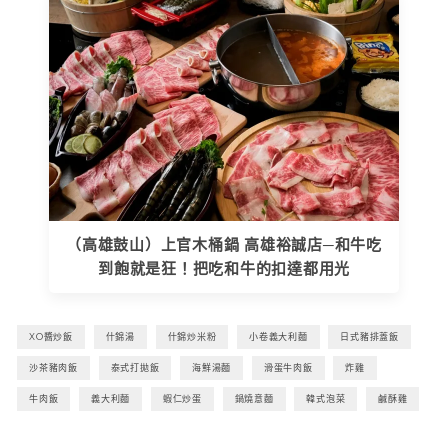
（高雄鼓山）上官木桶鍋 高雄裕誠店─和牛吃
到飽就是狂！把吃和牛的扣達都用光
XO醬炒飯
什錦湯
什錦炒米粉
小卷義大利麵
日式豬排蓋飯
沙茶豬肉飯
泰式打拋飯
海鮮湯麵
滑蛋牛肉飯
炸雞
牛肉飯
義大利麵
蝦仁炒蛋
鍋燒意麵
韓式泡菜
鹹酥雞