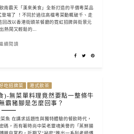
飲南霸天「漢來美食」全新打造的平價粵菜品
式登場了 ！不同於過往高檔粵菜動輒破千、走
這回改以香港街頭茶餐廳的霓虹招牌與街景元
出熱鬧又輕鬆的...
繼續閱讀
好吃招牌菜
港式飲茶
食)-無菜單料理竟然要點一整條牛
無霸豬腳是怎麼回事？
酸菜魚 在講求話題性與獨特體驗的餐飲時代，
密碼，而有著時尚中菜老靈魂美譽的「蒸鮮腸
傅親自掌杓，近期又”祕密”推出一系列老師傅