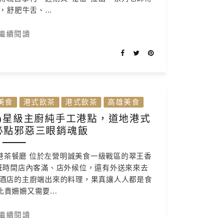
，舒肥牛舌、...
繼續閱讀
美食
港式飲茶
港式飲茶
高雄美食
)星級主廚純手工港點，道地港式
必點邪惡三眼銷魂飯
港茶餐廳 位於左營明誠美食一級戰區的翠王香
班時間店內客滿、店外候位，還有外送來來去
酒店的主廚端出來的料理，果真讓人人都是食
比貴姍姍又需要...
繼續閱讀