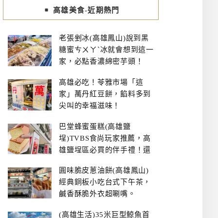
高雄美食-近期熱門
老張剉冰(高雄鳳山)說到黑
糖蜜ㄘㄨㄚˋ冰就會想到這一
家，必點香濃綿密芋頭！
高雄必吃！苓雅市場「這
家」萬丹紅豆餅，餡料多到
尖叫的幸福滋味！
巴堂蜂蜜蛋糕(高雄鹽
埕)TVBS食尚玩家推薦，高
雄鹽埕區必買的伴手禮！還
有每日限量NG切邊蛋糕
圓味脆皮蔥油餅(高雄鳳山)
經典銅板小吃台式下午茶，
鹹香酥脆外衣超唰嘴。
(高雄生活)35米巨型鯨魚首