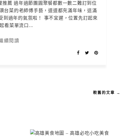
理推薦 過年過節團圓聚餐都數一數二難訂到位
澳台菜的老師傅手藝，道道都充滿年味，這滿
受到過年的氣氛啦！ 事不宜遲，位置先訂起來
起看菜單流口...
繼續閱讀
較舊的文章 →