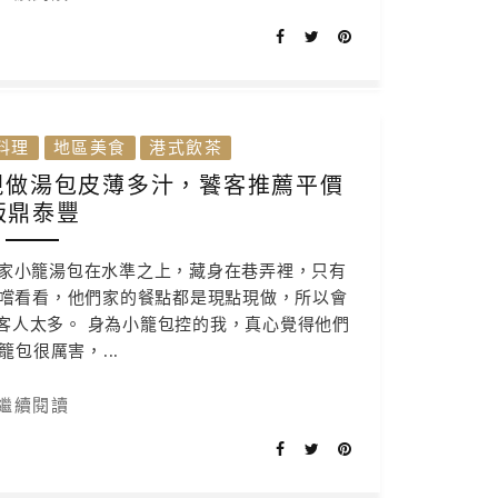
料理
地區美食
港式飲茶
現做湯包皮薄多汁，饕客推薦平價
版鼎泰豐
這家小籠湯包在水準之上，藏身在巷弄裡，只有
嚐看看，他們家的餐點都是現點現做，所以會
客人太多。 身為小籠包控的我，真心覺得他們
籠包很厲害，...
繼續閱讀