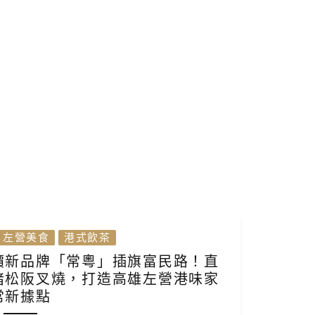
左營美食
港式飲茶
價新品牌「常粵」插旗富民路！直
豬松阪叉燒，打造高雄左營港味家
常新據點