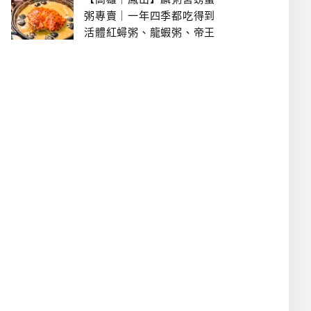
粥專賣｜一年四季都吃得到
活體紅蟳粥、龍蝦粥、帝王
蟹粥..文山特區美食