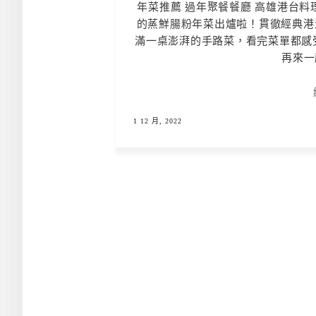
年菜推薦 過年聚餐餐廳 高雄港台料
的蒸鮮腸粉年菜出爐啦！貫徹經典港
滿一桌澎湃的手路菜，看完菜單都感
再來一
1 12 月, 2022