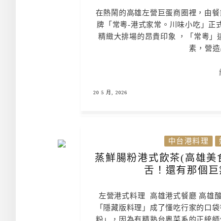
在熱鬧的高雄左營巨蛋商圈裡，由餐
牌「常粵-港式家常。川味小吃」正
精緻大排場的昂貴印象 ，「常粵」
素，營造
20 5 月, 2026
中台港料理
蒸鮮腸粉港式飲茶(高雄美
舌！還有那個巨
左營港式料理 高雄港式餐廳 高雄
「隱藏版料理」成了懂吃行家的口袋
粉」，因為有精熟台粵菜系的正統師