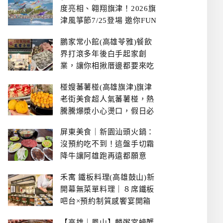
度亮相、翱翔旗津！2026旗
津風箏節7/25登場 邀你FUN
暑假、住一晚
鵬家常小館(高雄苓雅)餐飲
界打滾多年後白手起家創
業，讓你相揪厝邊都要來吃
的溫鄉家常熱炒餐館~
椪嫂蕃薯椪(高雄旗津)旗津
老街美食超人氣蕃薯椪，熱
騰騰爆漿小心燙口，假日必
拿號碼牌
屏東美食｜新園汕頭火鍋：
沒預約吃不到！這盤手切霜
降牛讓阿雄跑再遠都願意
禾寓 鐵板料理(高雄鼓山)新
開幕無菜單料理｜８席鐵板
吧台×預約制質感饗宴開箱
【高雄｜鳳山】麟粥宮螃蟹