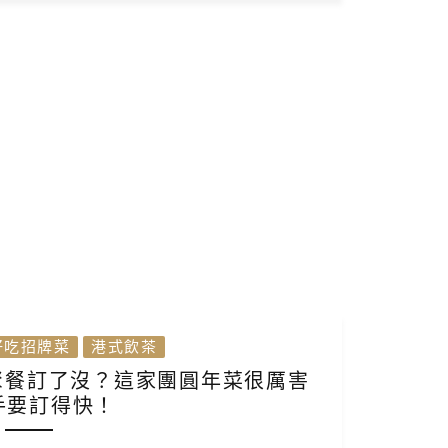
好吃招牌菜
港式飲茶
聚餐訂了沒？這家團圓年菜很厲害
手要訂得快！