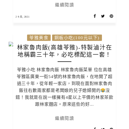
繼續閱讀
2 9 月, 2021
苓雅美食
銅板小吃(100元以下)
林家魯肉飯(高雄苓雅)-特製滷汁在
地稱霸三十年，必吃標配這一套！
苓雅小吃 林家魯肉飯 林家魯肉飯菜單 位在高雄
苓雅區廣東一街54號的林家魯肉飯，在地開了超
過三十年，從年輕一家店，到現在面對林家魯肉
飯往右數兩家都是老闆娘的兒子媳婦開的
沒
錯！我就是在說一樣擁有4星以上平價的林家茶飲
跟林家麵店。原來這些的好...
繼續閱讀