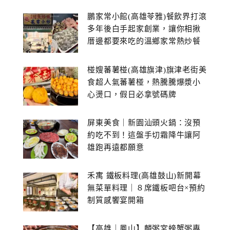
鵬家常小館(高雄苓雅)餐飲界打滾
多年後白手起家創業，讓你相揪
厝邊都要來吃的溫鄉家常熱炒餐
館~
椪嫂蕃薯椪(高雄旗津)旗津老街美
食超人氣蕃薯椪，熱騰騰爆漿小
心燙口，假日必拿號碼牌
屏東美食｜新園汕頭火鍋：沒預
約吃不到！這盤手切霜降牛讓阿
雄跑再遠都願意
禾寓 鐵板料理(高雄鼓山)新開幕
無菜單料理｜８席鐵板吧台×預約
制質感饗宴開箱
【高雄｜鳳山】麟粥宮螃蟹粥專