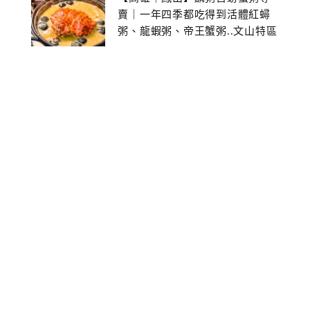
賣｜一年四季都吃得到活體紅蟳
粥、龍蝦粥、帝王蟹粥..文山特區
美食