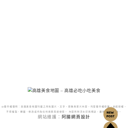
@著作權聲明：高雄美食地圖刊載之所有圖片、文字、影像與影片內容，均受著作權保護。未經授權，
不得複製、轉載、修改或作為任何商業用途使用。 內容所附浮水印與標誌，嚴禁更改或移除。
網站維護：
阿腸網頁設計