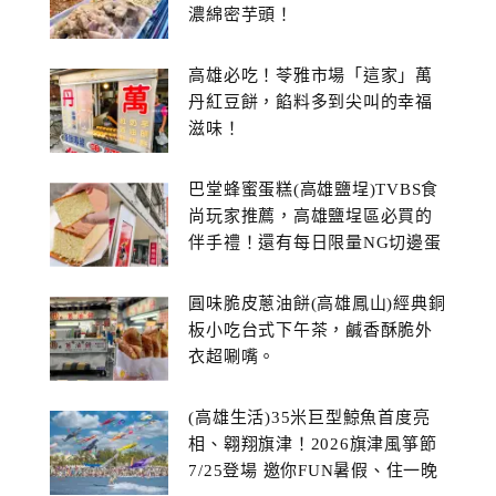
濃綿密芋頭！
高雄必吃！苓雅市場「這家」萬
丹紅豆餅，餡料多到尖叫的幸福
滋味！
巴堂蜂蜜蛋糕(高雄鹽埕)TVBS食
尚玩家推薦，高雄鹽埕區必買的
伴手禮！還有每日限量NG切邊蛋
糕
圓味脆皮蔥油餅(高雄鳳山)經典銅
板小吃台式下午茶，鹹香酥脆外
衣超唰嘴。
(高雄生活)35米巨型鯨魚首度亮
相、翱翔旗津！2026旗津風箏節
7/25登場 邀你FUN暑假、住一晚