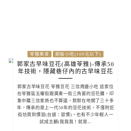
苓雅美食
銅板小吃(100元以下)
郭家古早味豆花(高雄苓雅)-傳承50
年技術，隱藏巷仔內的古早味豆花
郭家古早味豆花 苓雅豆花 三信周邊小吃 這家位
在苓雅區五權街跟廣東一街三角窗的豆花攤，印
象中離三信家商也不算遠，默默在地開了三十多
年，傳承的是上一代50年的豆花技術，不僅附近
街坊買到慣習(台語：習慣)，也有不少年輕人一
試成主顧(我我我！就是...