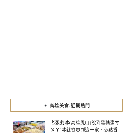
高雄美食-近期熱門
老張剉冰(高雄鳳山)說到黑糖蜜ㄘ
ㄨㄚˋ冰就會想到這一家，必點香