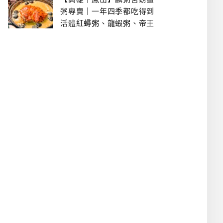
粥專賣｜一年四季都吃得到
活體紅蟳粥、龍蝦粥、帝王
蟹粥..文山特區美食