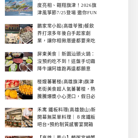
度亮相、翱翔旗津！2026旗
津風箏節7/25登場 邀你FUN
暑假、住一晚
鵬家常小館(高雄苓雅)餐飲
界打滾多年後白手起家創
業，讓你相揪厝邊都要來吃
的溫鄉家常熱炒餐館~
屏東美食｜新園汕頭火鍋：
沒預約吃不到！這盤手切霜
降牛讓阿雄跑再遠都願意
椪嫂蕃薯椪(高雄旗津)旗津
老街美食超人氣蕃薯椪，熱
騰騰爆漿小心燙口，假日必
拿號碼牌
禾寓 鐵板料理(高雄鼓山)新
開幕無菜單料理｜８席鐵板
吧台×預約制質感饗宴開箱
【高雄｜鳳山】麟粥宮螃蟹