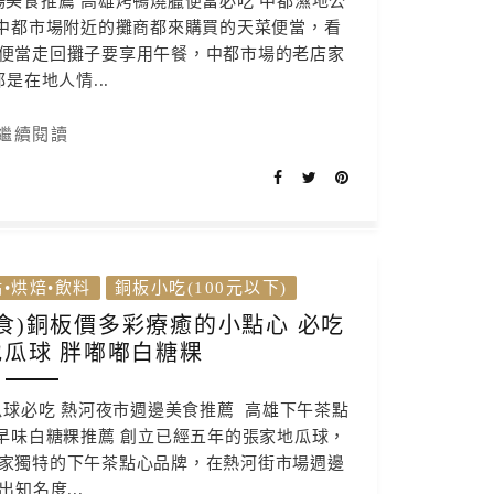
場美食推薦 高雄烤鴨燒臘便當必吃 中都濕地公
連中都市場附近的攤商都來購買的天菜便當，看
便當走回攤子要享用午餐，中都市場的老店家
是在地人情...
繼續閱讀
•烘焙•飲料
銅板小吃(100元以下)
食)銅板價多彩療癒的小點心 必吃
瓜球 胖嘟嘟白糖粿
瓜球必吃 熱河夜市週邊美食推薦 高雄下午茶點
早味白糖粿推薦 創立已經五年的張家地瓜球，
家獨特的下午茶點心品牌，在熱河街市場週邊
出知名度...