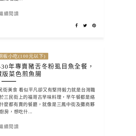
繼續閱讀
銅板小吃(100元以下)
-30年專賣豬舌冬粉虱目魚全餐，
藏版菜色煎魚腸
民街美食 看似平凡卻又有堅持毅力就是台灣職
於三民街上的福哥古早味料理，早午餐都是絡
什麼都有賣的餐廳，就像是三鳳中街及攤商夥
廚房，想吃什...
繼續閱讀