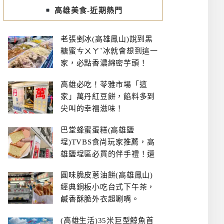
高雄美食-近期熱門
老張剉冰(高雄鳳山)說到黑
糖蜜ㄘㄨㄚˋ冰就會想到這一
家，必點香濃綿密芋頭！
高雄必吃！苓雅市場「這
家」萬丹紅豆餅，餡料多到
尖叫的幸福滋味！
巴堂蜂蜜蛋糕(高雄鹽
埕)TVBS食尚玩家推薦，高
雄鹽埕區必買的伴手禮！還
有每日限量NG切邊蛋糕
圓味脆皮蔥油餅(高雄鳳山)
經典銅板小吃台式下午茶，
鹹香酥脆外衣超唰嘴。
(高雄生活)35米巨型鯨魚首