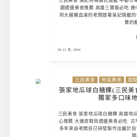
三民美食 吳記烤鴨廣式燒臘 中都市
園週邊美食推薦 高雄三寶飯必吃 
到大腸豬血湯的老闆提著吳記燒臘的
賣的都
30 12 月, 2024
三民美食
地區美食
甜點
張家地瓜球白糖粿(三民美
獨家多口味地
三民美食 張家地瓜球白糖粿 高雄地
心推薦 大連皮鞋街週邊美食必吃 古
多年來由老闆自已研發製作出屬於自
闖