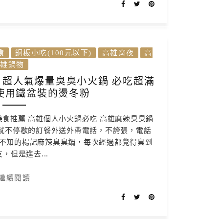
食
銅板小吃(100元以下)
高雄宵夜
高
雄鍋物
 超人氣爆量臭臭小火鍋 必吃超滿
使用鐵盆裝的燙冬粉
美食推薦 高雄個人小火鍋必吃 高雄麻辣臭臭鍋
攤就不停歇的訂餐外送外帶電話，不誇張，電話
不知的楊記麻辣臭臭鍋，每次經過都覺得臭到
，但是進去...
繼續閱讀