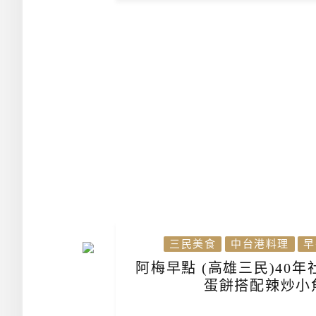
三民美食
中台港料理
早
阿梅早點 (高雄三民)40
蛋餅搭配辣炒小