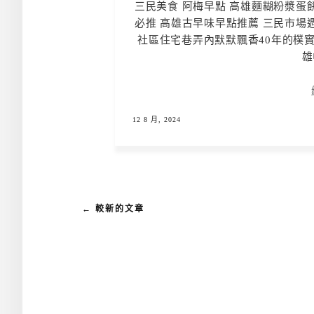
三民美食 阿梅早點 高雄麵糊粉漿蛋
必推 高雄古早味早點推薦 三民市場
社區住宅巷弄內默默飄香40年的樸
雄
12 8 月, 2024
← 較新的文章