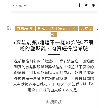
13 12 月, 2020
前鎮美食
銅板小吃(100元以下)
高雄宵
夜
(高雄前鎮)煻煻不一樣の炸物-不裹
粉的鹽酥雞，肉質經得起考驗
在前鎮隆興街的「煻煻不一樣」這店名一開始聽
到真的有點難跟鹹酥雞做連結，但這「不裹粉的
鹹酥雞」卻很勾起貪嘴人的好奇心，吃慣了那些
外層裹著一層酥脆炸粉的鹹酥雞，不裹粉瞬間讓
人有點擔心那口感xd。 閒聊之下才知道，這「不
裹粉」口味的由來呀。本來是...
繼續閱讀