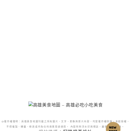
@著作權聲明：高雄美食地圖刊載之所有圖片、文字、影像與影片內容，均受著作權保護。未經授權，
不得複製、轉載、修改或作為任何商業用途使用。 內容所附浮水印與標誌，嚴禁更改或移除。