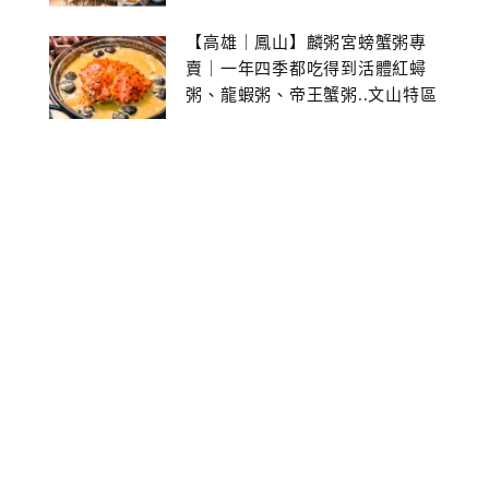
【高雄｜鳳山】麟粥宮螃蟹粥專
賣｜一年四季都吃得到活體紅蟳
粥、龍蝦粥、帝王蟹粥..文山特區
美食