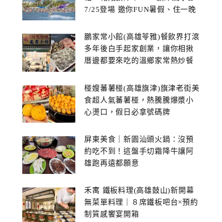
7/25登場 邀你FUN暑假、住一晚
鵬家常小館(高雄苓雅)餐飲界打滾
多年後白手起家創業，讓你相揪
厝邊都要來吃的溫鄉家常熱炒餐
館~
椪嫂蕃薯椪(高雄旗津)旗津老街美
食超人氣蕃薯椪，熱騰騰爆漿小
心燙口，假日必拿號碼牌
屏東美食｜新園汕頭火鍋：沒預
約吃不到！這盤手切霜降牛讓阿
雄跑再遠都願意
禾寓 鐵板料理(高雄鼓山)新開幕
無菜單料理｜８席鐵板吧台×預約
制質感饗宴開箱