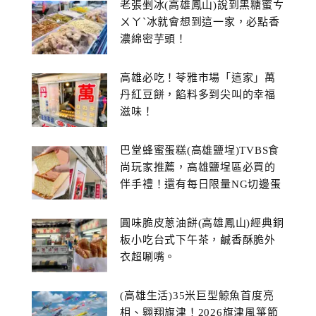
老張剉冰(高雄鳳山)說到黑糖蜜ㄘ
ㄨㄚˋ冰就會想到這一家，必點香
濃綿密芋頭！
高雄必吃！苓雅市場「這家」萬
丹紅豆餅，餡料多到尖叫的幸福
滋味！
巴堂蜂蜜蛋糕(高雄鹽埕)TVBS食
尚玩家推薦，高雄鹽埕區必買的
伴手禮！還有每日限量NG切邊蛋
糕
圓味脆皮蔥油餅(高雄鳳山)經典銅
板小吃台式下午茶，鹹香酥脆外
衣超唰嘴。
(高雄生活)35米巨型鯨魚首度亮
相、翱翔旗津！2026旗津風箏節