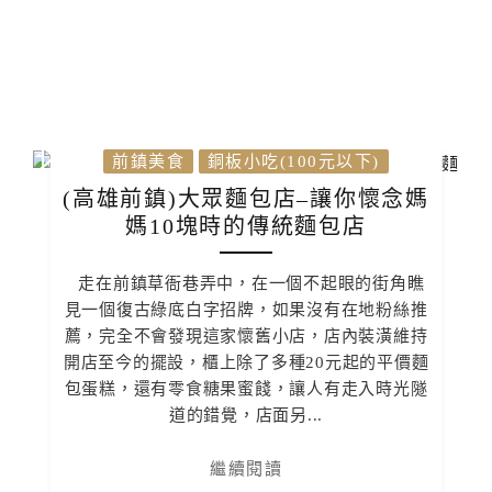
前鎮美食
銅板小吃(100元以下)
(高雄前鎮)大眾麵包店–讓你懷念媽
媽10塊時的傳統麵包店
走在前鎮草衙巷弄中，在一個不起眼的街角瞧
見一個復古綠底白字招牌，如果沒有在地粉絲推
薦，完全不會發現這家懷舊小店，店內裝潢維持
開店至今的擺設，櫃上除了多種20元起的平價麵
包蛋糕，還有零食糖果蜜餞，讓人有走入時光隧
道的錯覺，店面另...
繼續閱讀