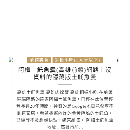
前鎮美食
銅板小吃(100元以下)
阿梅土魠魚羹(高雄前鎮)網路上沒
資料的隱藏版土魠魚羹
高雄土魠魚羹 高雄肉燥飯 高雄銅板小吃 在前鎮
區瑞隆路的這家阿梅土魠魚羹，已經在此位置經
營長達20年時間，神奇的是Google地圖竟然查不
到這家店。看著櫥窗內炸的金黃酥脆的土魠魚，
已經等不及想趕快點一碗來品嚐。 阿梅土魠魚羹
地址：高雄市前...