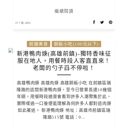
繼續閱讀
27 7 月, 2021
前鎮美食
銅板小吃(100元以下)
新港鴨肉焿(高雄前鎮)-獨特香味征
服在地人，用餐時段人客直直來！
老闆的勺子舀不停啦！
高雄鴨肉焿 高雄肉焿 高雄銅板小吃 在前鎮區瑞
隆路的這間新港鴨肉焿，至今已營業長達10幾個
年頭，用餐時段總是會看到許多人潮聚集於此，
實際嚐過一口後便能理解為何許多人都對這肉焿
如此著迷。 新港鴨肉焿 地址：高雄市前鎮區瑞
隆路515號 電話：0...