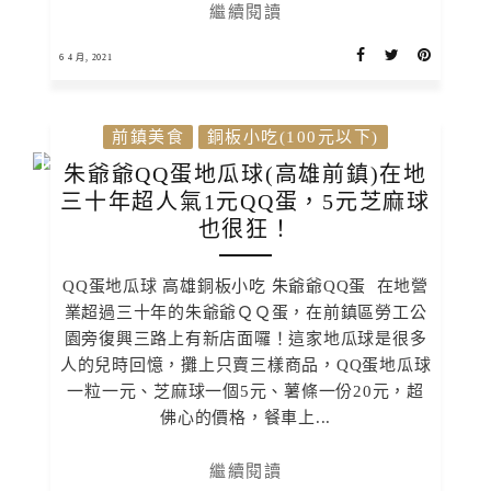
繼續閱讀
6 4 月, 2021
前鎮美食
銅板小吃(100元以下)
朱爺爺QQ蛋地瓜球(高雄前鎮)在地
三十年超人氣1元QQ蛋，5元芝麻球
也很狂！
QQ蛋地瓜球 高雄銅板小吃 朱爺爺QQ蛋 在地營
業超過三十年的朱爺爺ＱＱ蛋，在前鎮區勞工公
園旁復興三路上有新店面囉！這家地瓜球是很多
人的兒時回憶，攤上只賣三樣商品，QQ蛋地瓜球
一粒一元、芝麻球一個5元、薯條一份20元，超
佛心的價格，餐車上...
繼續閱讀