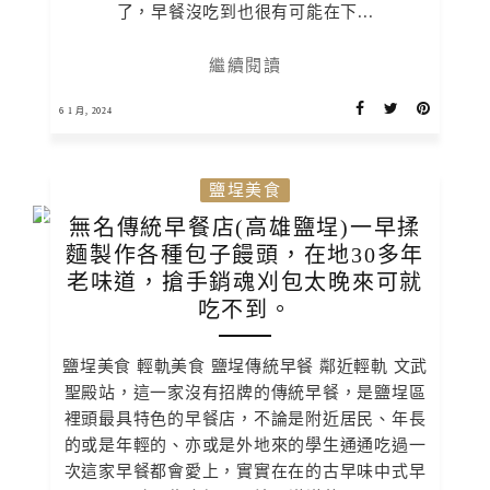
了，早餐沒吃到也很有可能在下...
繼續閱讀
6 1 月, 2024
鹽埕美食
無名傳統早餐店(高雄鹽埕)一早揉
麵製作各種包子饅頭，在地30多年
老味道，搶手銷魂刈包太晚來可就
吃不到。
鹽埕美食 輕軌美食 鹽埕傳統早餐 鄰近輕軌 文武
聖殿站，這一家沒有招牌的傳統早餐，是鹽埕區
裡頭最具特色的早餐店，不論是附近居民、年長
的或是年輕的、亦或是外地來的學生通通吃過一
次這家早餐都會愛上，實實在在的古早味中式早