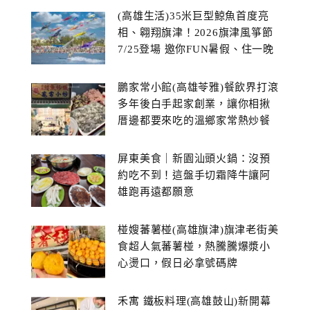
(高雄生活)35米巨型鯨魚首度亮
相、翱翔旗津！2026旗津風箏節
7/25登場 邀你FUN暑假、住一晚
鵬家常小館(高雄苓雅)餐飲界打滾
多年後白手起家創業，讓你相揪
厝邊都要來吃的溫鄉家常熱炒餐
館~
屏東美食｜新園汕頭火鍋：沒預
約吃不到！這盤手切霜降牛讓阿
雄跑再遠都願意
椪嫂蕃薯椪(高雄旗津)旗津老街美
食超人氣蕃薯椪，熱騰騰爆漿小
心燙口，假日必拿號碼牌
禾寓 鐵板料理(高雄鼓山)新開幕