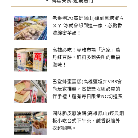
高雄美食-近期熱門
老張剉冰(高雄鳳山)說到黑糖蜜ㄘ
ㄨㄚˋ冰就會想到這一家，必點香
濃綿密芋頭！
高雄必吃！苓雅市場「這家」萬
丹紅豆餅，餡料多到尖叫的幸福
滋味！
巴堂蜂蜜蛋糕(高雄鹽埕)TVBS食
尚玩家推薦，高雄鹽埕區必買的
伴手禮！還有每日限量NG切邊蛋
糕
圓味脆皮蔥油餅(高雄鳳山)經典銅
板小吃台式下午茶，鹹香酥脆外
衣超唰嘴。