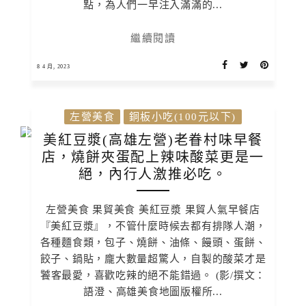
點，為人們一早注入滿滿的...
繼續閱讀
8 4 月, 2023
左營美食
銅板小吃(100元以下)
美紅豆漿(高雄左營)老眷村味早餐
店，燒餅夾蛋配上辣味酸菜更是一
絕，內行人激推必吃。
左營美食 果貿美食 美紅豆漿 果貿人氣早餐店
『美紅豆漿』，不管什麼時候去都有排隊人潮，
各種麵食類，包子、燒餅、油條、饅頭、蛋餅、
餃子、鍋貼，龐大數量超驚人，自製的酸菜才是
饕客最愛，喜歡吃辣的絕不能錯過。 (影/撰文：
語澄、高雄美食地圖版權所...