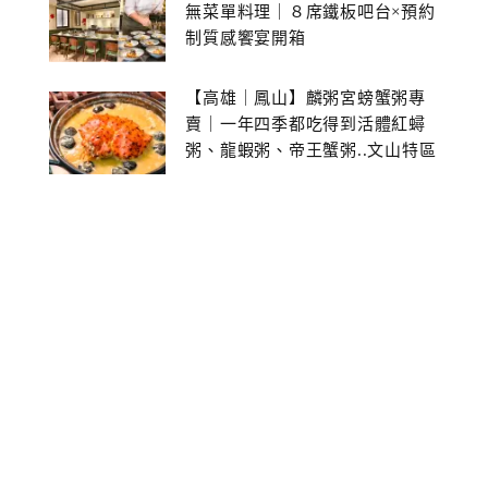
無菜單料理｜８席鐵板吧台×預約
制質感饗宴開箱
【高雄｜鳳山】麟粥宮螃蟹粥專
賣｜一年四季都吃得到活體紅蟳
粥、龍蝦粥、帝王蟹粥..文山特區
美食