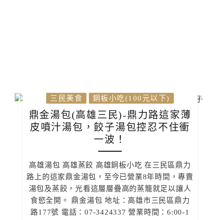
三民美食
銅板小吃(100元以下)
鼎金湯包(高雄三民)-鼎力路這家薄
皮噴汁湯包，餃子湯包控忍不住衝
一波！
高雄湯包 高雄蒸餃 高雄銅板小吃 在三民區鼎力
路上的這家鼎金湯包，至今已營業8年時間，專賣
湯包及蒸餃，光看這層層疊高的蒸籠就足以讓人
食慾全開。 鼎金湯包 地址：高雄市三民區鼎力
路177號 電話：07-3424337 營業時間：6:00-1