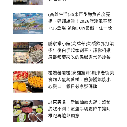
(高雄生活)35米巨型鯨魚首度亮
相、翱翔旗津！2026旗津風箏節
7/25登場 邀你FUN暑假、住一晚
鵬家常小館(高雄苓雅)餐飲界打滾
多年後白手起家創業，讓你相揪
厝邊都要來吃的溫鄉家常熱炒餐
館~
椪嫂蕃薯椪(高雄旗津)旗津老街美
食超人氣蕃薯椪，熱騰騰爆漿小
心燙口，假日必拿號碼牌
屏東美食｜新園汕頭火鍋：沒預
約吃不到！這盤手切霜降牛讓阿
雄跑再遠都願意