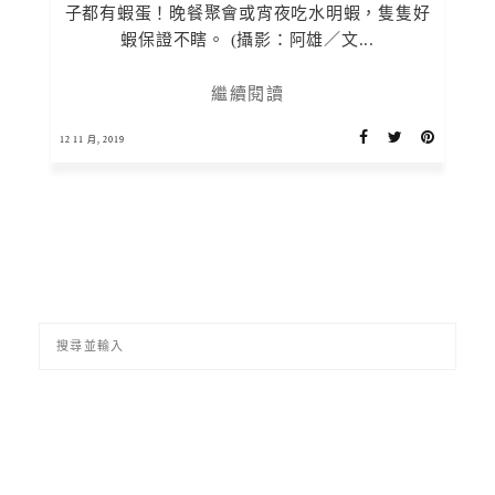
子都有蝦蛋！晚餐聚會或宵夜吃水明蝦，隻隻好
蝦保證不瞎。 (攝影：阿雄／文...
繼續閱讀
12 11 月, 2019