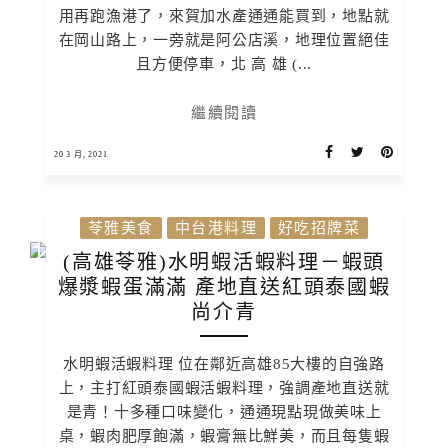
用再跑漁港了，來賀加水產通通能買到，地點就
在岡山路上，一旁就是阿公店溪，地理位置絕佳
且方便停車，北 高 雄 (...
繼續閱讀
20 3 月, 2021
苓雅美食
中台港料理
好吃招牌菜
(高雄苓雅)水明蝦活蝦料理－蝦頭
爆漿蝦蛋滿滿 產地直送紅頭泰國蝦
尚介青
水明蝦活蝦料理 位在鄰近高雄85大樓的自強路
上，主打紅頭泰國蝦活蝦料理，強調產地直送就
是青！十多種口味變化，通通現點現做美味上
桌，蝦肉肥厚飽滿，蝦膏無比鮮美，而且每隻蝦