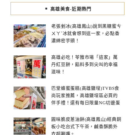
高雄美食-近期熱門
老張剉冰(高雄鳳山)說到黑糖蜜ㄘ
ㄨㄚˋ冰就會想到這一家，必點香
濃綿密芋頭！
高雄必吃！苓雅市場「這家」萬
丹紅豆餅，餡料多到尖叫的幸福
滋味！
巴堂蜂蜜蛋糕(高雄鹽埕)TVBS食
尚玩家推薦，高雄鹽埕區必買的
伴手禮！還有每日限量NG切邊蛋
糕
圓味脆皮蔥油餅(高雄鳳山)經典銅
板小吃台式下午茶，鹹香酥脆外
衣超唰嘴。