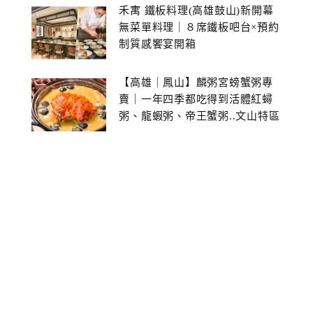
禾寓 鐵板料理(高雄鼓山)新開幕
無菜單料理｜８席鐵板吧台×預約
制質感饗宴開箱
【高雄｜鳳山】麟粥宮螃蟹粥專
賣｜一年四季都吃得到活體紅蟳
粥、龍蝦粥、帝王蟹粥..文山特區
美食