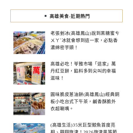
高雄美食-近期熱門
老張剉冰(高雄鳳山)說到黑糖蜜ㄘ
ㄨㄚˋ冰就會想到這一家，必點香
濃綿密芋頭！
高雄必吃！苓雅市場「這家」萬
丹紅豆餅，餡料多到尖叫的幸福
滋味！
圓味脆皮蔥油餅(高雄鳳山)經典銅
板小吃台式下午茶，鹹香酥脆外
衣超唰嘴。
(高雄生活)35米巨型鯨魚首度亮
相、翱翔旗津！2026旗津風箏節