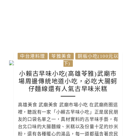
中台港料理
苓雅美食
銅板小吃(100元以
下)
小賴古早味小吃(高雄苓雅)武廟市
場周邊傳統地道小吃，必吃大腸蚵
仔麵線還有人氣古早味米糕
高雄美食 武廟美食 武廟市場小吃 在武廟商圈這
裡，聽說有一家「小賴古早味小吃」正是居民朋
友的口袋名單之一，真材實料的古早味手藝，有
台北口味的大腸麵線、米糕以及份量十足的炒米
粉，還有各種暖心的湯品，每一道都蘊含著庶民