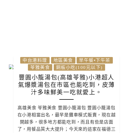
中台港料理
地區美食
早午餐•下午茶
苓雅美食
銅板小吃(100元以下)
豐圓小籠湯包(高雄苓雅)小港超人
氣爆漿湯包在市區也能吃到，皮薄
汁多味鮮美一吃就愛上。
高雄美食 苓雅美食 豐圓小籠湯包 豐圓小籠湯包
在小港相當出名，最早是攤車模式販賣，現在越
開越多，很多地方都能吃到，而且有些是店面
了，用餐品質大大提升；今天來的這家在福德三