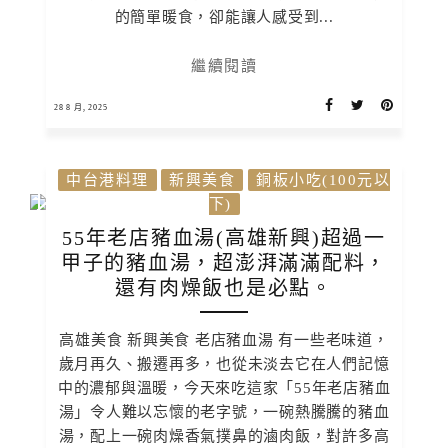
的簡單暖食，卻能讓人感受到...
繼續閱讀
28 8 月, 2025
中台港料理
新興美食
銅板小吃(100元以
下)
55年老店豬血湯(高雄新興)超過一
甲子的豬血湯，超澎湃滿滿配料，
還有肉燥飯也是必點。
高雄美食 新興美食 老店豬血湯 有一些老味道，
歲月再久、搬遷再多，也從未淡去它在人們記憶
中的濃郁與溫暖，今天來吃這家「55年老店豬血
湯」令人難以忘懷的老字號，一碗熱騰騰的豬血
湯，配上一碗肉燥香氣撲鼻的滷肉飯，對許多高