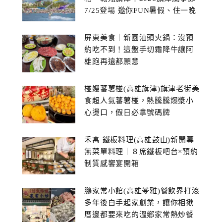
7/25登場 邀你FUN暑假、住一晚
屏東美食｜新園汕頭火鍋：沒預
約吃不到！這盤手切霜降牛讓阿
雄跑再遠都願意
椪嫂蕃薯椪(高雄旗津)旗津老街美
食超人氣蕃薯椪，熱騰騰爆漿小
心燙口，假日必拿號碼牌
禾寓 鐵板料理(高雄鼓山)新開幕
無菜單料理｜８席鐵板吧台×預約
制質感饗宴開箱
鵬家常小館(高雄苓雅)餐飲界打滾
多年後白手起家創業，讓你相揪
厝邊都要來吃的溫鄉家常熱炒餐