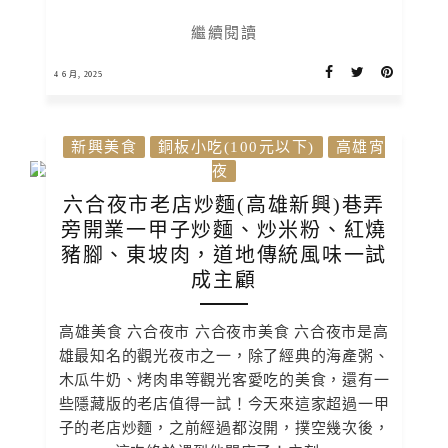
繼續閱讀
4 6 月, 2025
新興美食
銅板小吃(100元以下)
高雄宵
夜
六合夜市老店炒麵(高雄新興)巷弄
旁開業一甲子炒麵、炒米粉、紅燒
豬腳、東坡肉，道地傳統風味一試
成主顧
高雄美食 六合夜市 六合夜市美食 六合夜市是高
雄最知名的觀光夜市之一，除了經典的海產粥、
木瓜牛奶、烤肉串等觀光客愛吃的美食，還有一
些隱藏版的老店值得一試！今天來這家超過一甲
子的老店炒麵，之前經過都沒開，撲空幾次後，