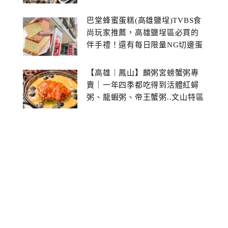
館~
巴堂蜂蜜蛋糕(高雄鹽埕)TVBS食
尚玩家推薦，高雄鹽埕區必買的
伴手禮！還有每日限量NG切邊蛋
糕
【高雄｜鳳山】麟粥宮螃蟹粥專
賣｜一年四季都吃得到活體紅蟳
粥、龍蝦粥、帝王蟹粥..文山特區
美食