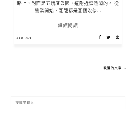
路上，對面是五塊厝公園，這附近蠻熱鬧的。 從
營業開始，蒸籠都是蒸個沒停...
繼續閱讀
3 4 月, 2024
較舊的文章 →