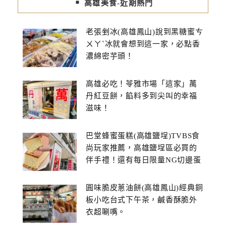
高雄美食-近期熱門
老張剉冰(高雄鳳山)說到黑糖蜜ㄘ
ㄨㄚˋ冰就會想到這一家，必點香
濃綿密芋頭！
高雄必吃！苓雅市場「這家」萬
丹紅豆餅，餡料多到尖叫的幸福
滋味！
巴堂蜂蜜蛋糕(高雄鹽埕)TVBS食
尚玩家推薦，高雄鹽埕區必買的
伴手禮！還有每日限量NG切邊蛋
糕
圓味脆皮蔥油餅(高雄鳳山)經典銅
板小吃台式下午茶，鹹香酥脆外
衣超唰嘴。