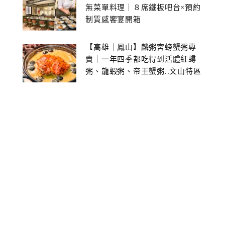
無菜單料理｜８席鐵板吧台×預約
制質感饗宴開箱
【高雄｜鳳山】麟粥宮螃蟹粥專
賣｜一年四季都吃得到活體紅蟳
粥、龍蝦粥、帝王蟹粥..文山特區
美食