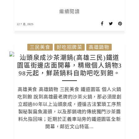
繼續閱讀
12 7 月, 2025
三民美食
好吃招牌菜
高雄鍋物
汕頭泉成沙茶潮鍋(高雄三民)鐵道
園區街邊店面開幕，精緻個人鍋物3
98元起，鮮蔬鍋料自助吧吃到飽。
高雄美食 高雄鍋物 三民美食 鐵道園區 個人火鍋
吃到飽 說到高雄最老牌的沙茶火鍋，那必須是創
立超過80年以上汕頭泉成，遵循古法繁瑣工序熬
製秘製扁魚湯頭，以及那銷魂的傳統獨門沙茶醬
料允指回味；近期於正義車站旁的鐵道園區全新
開幕，鄰近文山特區...