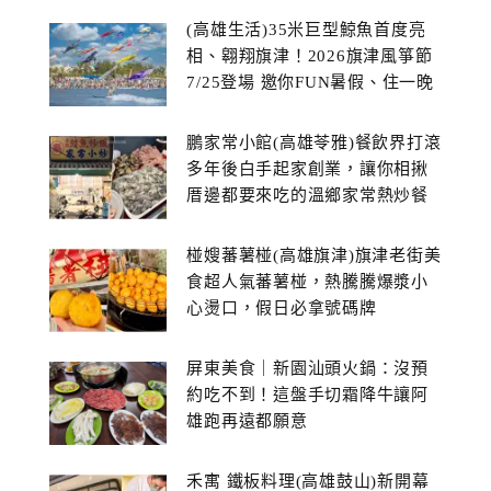
(高雄生活)35米巨型鯨魚首度亮
相、翱翔旗津！2026旗津風箏節
7/25登場 邀你FUN暑假、住一晚
鵬家常小館(高雄苓雅)餐飲界打滾
多年後白手起家創業，讓你相揪
厝邊都要來吃的溫鄉家常熱炒餐
館~
椪嫂蕃薯椪(高雄旗津)旗津老街美
食超人氣蕃薯椪，熱騰騰爆漿小
心燙口，假日必拿號碼牌
屏東美食｜新園汕頭火鍋：沒預
約吃不到！這盤手切霜降牛讓阿
雄跑再遠都願意
禾寓 鐵板料理(高雄鼓山)新開幕