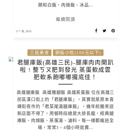
類和白飯、肉燥飯、冰品...
繼續閱讀
17 7 月, 2025
三民美食
銅板小吃(100元以下)
君腿庫飯(高雄三民)-腿庫肉肉開趴
啦 ! 整ㄎㄡ肥到發光 蒸蛋軟成雲
肥軟系飽嘟嘟攏底佳！
高雄腿庫飯 高雄豬腳飯 高雄蒸蛋飯 位在高雄三
民區漢口街上的「君腿庫飯」，其實就是原本喜
峰街夜市的「君菜尾湯腿庫飯」，幾年前搬來這
新店面不得了，用餐時段總是大排長龍，經典腿
庫飯、肉燥飯、蒸蛋湯、滷料，每一樣都瘋迷全
場，常常3、4個小時就賣...