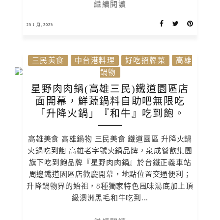
繼續閱讀
25 1 月, 2025
三民美食
中台港料理
好吃招牌菜
高雄
鍋物
星野肉肉鍋(高雄三民)鐵道園區店
面開幕，鮮蔬鍋料自助吧無限吃
「升降火鍋」『和牛』吃到飽。
高雄美食 高雄鍋物 三民美食 鐵道園區 升降火鍋
火鍋吃到飽 高雄老字號火鍋品牌，泉成餐飲集團
旗下吃到飽品牌『星野肉肉鍋』於台鐵正義車站
周邊鐵道園區店歡慶開幕，地點位置交通便利；
升降鍋物界的始祖，8種獨家特色風味湯底加上頂
級澳洲黑毛和牛吃到...