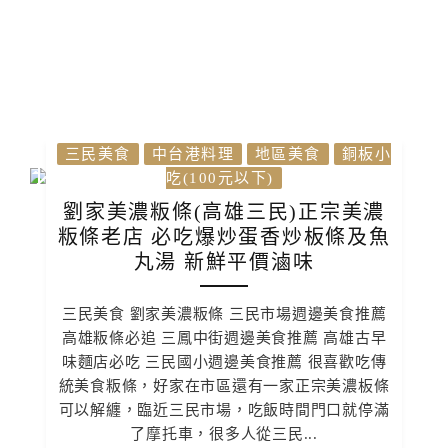
三民美食
中台港料理
地區美食
銅板小
吃(100元以下)
劉家美濃粄條(高雄三民)正宗美濃
粄條老店 必吃爆炒蛋香炒板條及魚
丸湯 新鮮平價滷味
三民美食 劉家美濃粄條 三民市場週邊美食推薦
高雄粄條必追 三鳳中街週邊美食推薦 高雄古早
味麵店必吃 三民國小週邊美食推薦 很喜歡吃傳
統美食粄條，好家在市區還有一家正宗美濃板條
可以解纏，臨近三民市場，吃飯時間門口就停滿
了摩托車，很多人從三民...