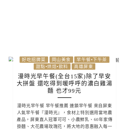
好吃招牌菜
岡山美食
早午餐•下午茶
甜點•烘焙•飲料
高雄屏東
漫時光早午餐(全台15家)除了早安
大拼盤 還吃得到暖呼呼的濃白雞湯
麵 也才99元
漫時光早午餐 早午餐推薦 連鎖早午餐 來自屏東
人氣早午餐『漫時光』，食材上特別選用當地農
產品，屏東直人冠軍可可、小農鮮乳、60年家傳
掛麵、大花農場玫瑰花，將大地的恩惠融入每一