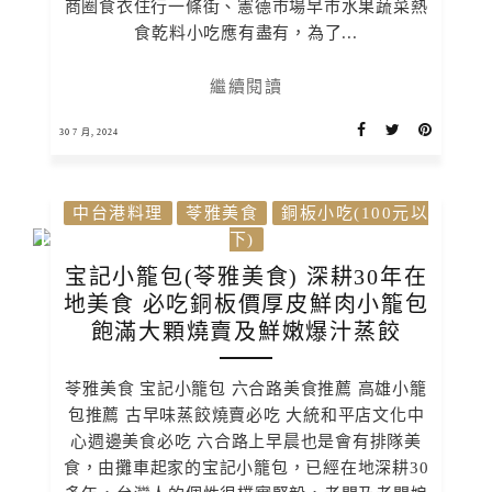
商圈食衣住行一條街、憲德市場早市水果蔬菜熱
食乾料小吃應有盡有，為了...
繼續閱讀
30 7 月, 2024
中台港料理
苓雅美食
銅板小吃(100元以
下)
宝記小籠包(苓雅美食) 深耕30年在
地美食 必吃銅板價厚皮鮮肉小籠包
飽滿大顆燒賣及鮮嫩爆汁蒸餃
苓雅美食 宝記小籠包 六合路美食推薦 高雄小籠
包推薦 古早味蒸餃燒賣必吃 大統和平店文化中
心週邊美食必吃 六合路上早晨也是會有排隊美
食，由攤車起家的宝記小籠包，已經在地深耕30