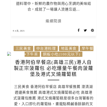
道料理中，新鮮的農作物與用心烹調的美味結
合，成就了一場讓人流連忘返...
繼續閱讀
9 4 月, 2025
三民美食
中台港料理
地區美食
早午餐
•下午茶
銅板小吃(100元以下)
香港阿伯早餐店(高雄三民)港人自
製正宗菠蘿包 必吃爆量午餐肉菠蘿
堡及港式叉燒蘿蔔糕
三民美食 香港阿伯早餐店 高雄早餐推薦 澄清湖
週邊美食推薦 高雄港式叉燒蘿蔔糕必吃 高雄港
式菠蘿包推薦 港式叉燒蘿蔔糕是很多台灣饕客的
愛，入口即化的蘿蔔絲，畫龍點精鹹香餘韻的叉