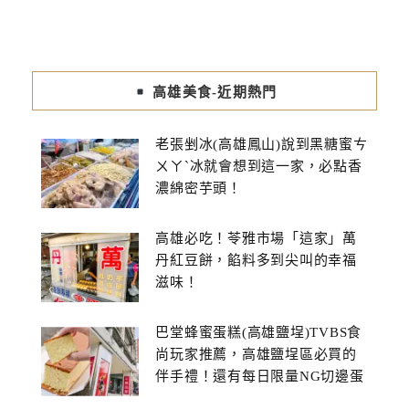
高雄美食-近期熱門
老張剉冰(高雄鳳山)說到黑糖蜜ㄘ
ㄨㄚˋ冰就會想到這一家，必點香
濃綿密芋頭！
高雄必吃！苓雅市場「這家」萬
丹紅豆餅，餡料多到尖叫的幸福
滋味！
巴堂蜂蜜蛋糕(高雄鹽埕)TVBS食
尚玩家推薦，高雄鹽埕區必買的
伴手禮！還有每日限量NG切邊蛋
糕