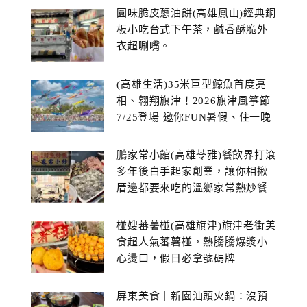
圓味脆皮蔥油餅(高雄鳳山)經典銅
板小吃台式下午茶，鹹香酥脆外
衣超唰嘴。
(高雄生活)35米巨型鯨魚首度亮
相、翱翔旗津！2026旗津風箏節
7/25登場 邀你FUN暑假、住一晚
鵬家常小館(高雄苓雅)餐飲界打滾
多年後白手起家創業，讓你相揪
厝邊都要來吃的溫鄉家常熱炒餐
館~
椪嫂蕃薯椪(高雄旗津)旗津老街美
食超人氣蕃薯椪，熱騰騰爆漿小
心燙口，假日必拿號碼牌
屏東美食｜新園汕頭火鍋：沒預