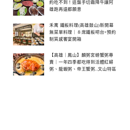
約吃不到！這盤手切霜降牛讓阿
雄跑再遠都願意
禾寓 鐵板料理(高雄鼓山)新開幕
無菜單料理｜８席鐵板吧台×預約
制質感饗宴開箱
【高雄｜鳳山】麟粥宮螃蟹粥專
賣｜一年四季都吃得到活體紅蟳
粥、龍蝦粥、帝王蟹粥..文山特區
美食