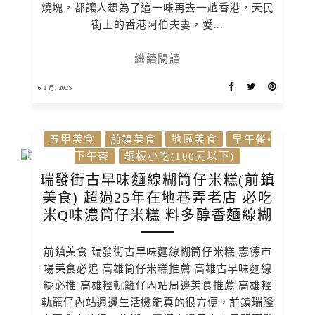
燒塊，都讓人想為了這一味再去一趟香港，天民
街上的香港阿伯夫妻，愛...
繼續閱讀
6 1 月, 2025
五甲美食
前鎮美食
地區美食
早午餐•
下午茶
銅板小吃(100元以下)
瑞發街古早味麵線糊筒仔米糕(前鎮
美食) 超過25年在地巷弄老店 必吃
米Q味濃筒仔米糕 料多醇香麵線糊
前鎮美食 瑞發街古早味麵線糊筒仔米糕 憲德市
場美食必追 高雄筒仔米糕推薦 高雄古早味麵線
糊必推 高雄輕軌籬仔內站周邊美食推薦 高雄輕
軌籠仔內站週邊生活機能真的很方便，前鎮瑞隆