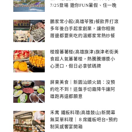
7/25登場 邀你FUN暑假、住一晚
鵬家常小館(高雄苓雅)餐飲界打滾
多年後白手起家創業，讓你相揪
厝邊都要來吃的溫鄉家常熱炒餐
館~
椪嫂蕃薯椪(高雄旗津)旗津老街美
食超人氣蕃薯椪，熱騰騰爆漿小
心燙口，假日必拿號碼牌
屏東美食｜新園汕頭火鍋：沒預
約吃不到！這盤手切霜降牛讓阿
雄跑再遠都願意
禾寓 鐵板料理(高雄鼓山)新開幕
無菜單料理｜８席鐵板吧台×預約
制質感饗宴開箱