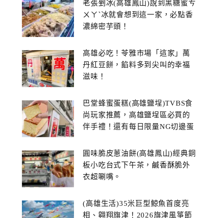
老張剉冰(高雄鳳山)說到黑糖蜜ㄘ
ㄨㄚˋ冰就會想到這一家，必點香
濃綿密芋頭！
高雄必吃！苓雅市場「這家」萬
丹紅豆餅，餡料多到尖叫的幸福
滋味！
巴堂蜂蜜蛋糕(高雄鹽埕)TVBS食
尚玩家推薦，高雄鹽埕區必買的
伴手禮！還有每日限量NG切邊蛋
糕
圓味脆皮蔥油餅(高雄鳳山)經典銅
板小吃台式下午茶，鹹香酥脆外
衣超唰嘴。
(高雄生活)35米巨型鯨魚首度亮
相、翱翔旗津！2026旗津風箏節