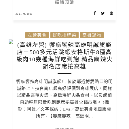
繼續閱讀
29 11 月, 2019
左營美食
好吃招牌菜
高雄鍋物
(高雄左營) 饗麻饗辣高雄明誠旗艦
店－500多元活跳蝦安格斯牛8種高
級肉10幾種海鮮吃到飽 精品麻辣火
鍋名店席捲高雄
饗麻饗辣高雄明誠旗艦店 位於鄰近博愛路口的明
誠路上。挾台南店超高好評價到高雄展店，同樣
以精品麻辣火鍋、高檔海鮮肉品食材、以及超值
自助吧無限量吃到飽席捲高雄火鍋市場。 (攝
影：阿雄／文字採訪：Eva／高雄美食地圖版權
所有) 【饗麻饗辣－高雄明...