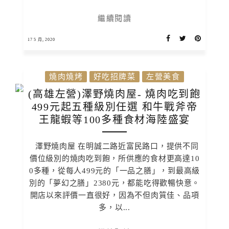
繼續閱讀
17 5 月, 2020
燒肉燒烤
好吃招牌菜
左營美食
(高雄左營)澤野燒肉屋- 燒肉吃到飽
499元起五種級別任選 和牛戰斧帝
王龍蝦等100多種食材海陸盛宴
澤野燒肉屋 在明誠二路近富民路口，提供不同
價位級別的燒肉吃到飽，所供應的食材更高達10
0多種，從每人499元的「一品之膳」，到最高級
別的「夢幻之膳」2380元，都能吃得歡暢快意。
開店以來評價一直很好，因為不但肉質佳、品項
多，以...