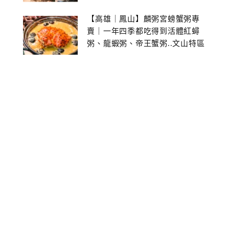
【高雄｜鳳山】麟粥宮螃蟹粥專
賣｜一年四季都吃得到活體紅蟳
粥、龍蝦粥、帝王蟹粥..文山特區
美食