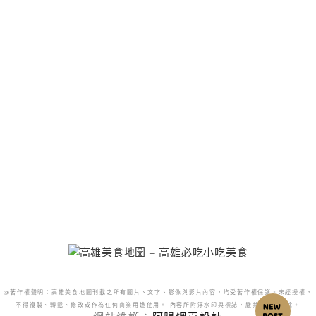
@著作權聲明：高雄美食地圖刊載之所有圖片、文字、影像與影片內容，均受著作權保護。未經授權，
不得複製、轉載、修改或作為任何商業用途使用。 內容所附浮水印與標誌，嚴禁更改或移除。