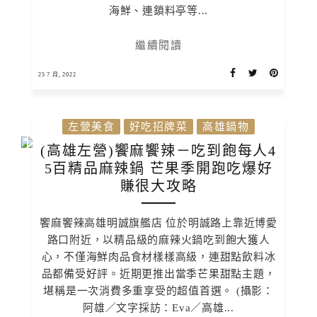
海鮮、連鎖料亭等...
繼續閱讀
25 7 月, 2022
左營美食
好吃招牌菜
高雄鍋物
(高雄左營)饗麻饗辣－吃到飽每人4
5百精品麻辣鍋 芒果季開跑吃爆好
賺很大攻略
饗麻饗辣高雄明誠旗艦店 位於明誠路上靠近博愛
路口附近，以精品級的麻辣火鍋吃到飽大獲人
心，不僅海鮮肉品食材樣樣高級，連甜點飲料冰
品都備受好評。近期更推出當季芒果甜點主題，
堪稱是一次消費多重享受的超值首選。 (攝影：
阿雄／文字採訪：Eva／高雄...