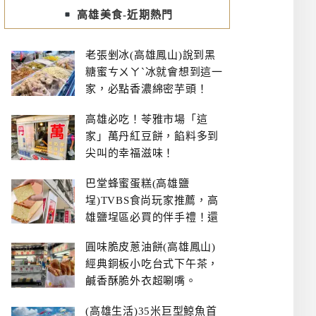
高雄美食-近期熱門
老張剉冰(高雄鳳山)說到黑
糖蜜ㄘㄨㄚˋ冰就會想到這一
家，必點香濃綿密芋頭！
高雄必吃！苓雅市場「這
家」萬丹紅豆餅，餡料多到
尖叫的幸福滋味！
巴堂蜂蜜蛋糕(高雄鹽
埕)TVBS食尚玩家推薦，高
雄鹽埕區必買的伴手禮！還
有每日限量NG切邊蛋糕
圓味脆皮蔥油餅(高雄鳳山)
經典銅板小吃台式下午茶，
鹹香酥脆外衣超唰嘴。
(高雄生活)35米巨型鯨魚首