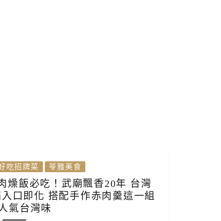
好吃招牌菜
苓雅美食
碗肉燥飯必吃！武廟飄香20年 台灣
入口即化 搭配手作赤肉羹這一組
人氣台灣味