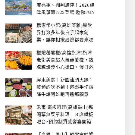
度亮相、翱翔旗津！2026旗
津風箏節7/25登場 邀你FUN
暑假、住一晚
鵬家常小館(高雄苓雅)餐飲
界打滾多年後白手起家創
業，讓你相揪厝邊都要來吃
的溫鄉家常熱炒餐館~
椪嫂蕃薯椪(高雄旗津)旗津
老街美食超人氣蕃薯椪，熱
騰騰爆漿小心燙口，假日必
拿號碼牌
屏東美食｜新園汕頭火鍋：
沒預約吃不到！這盤手切霜
降牛讓阿雄跑再遠都願意
禾寓 鐵板料理(高雄鼓山)新
開幕無菜單料理｜８席鐵板
吧台×預約制質感饗宴開箱
【高雄｜鳳山】麟粥宮螃蟹