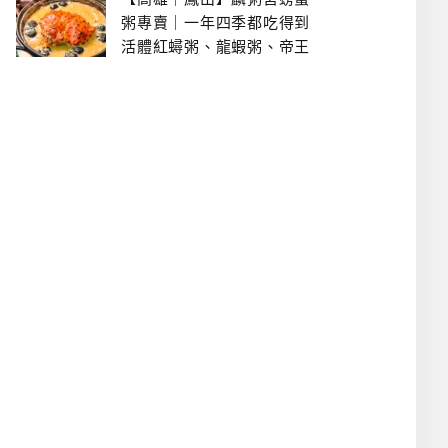
粥專賣｜一年四季都吃得到
活體紅蟳粥、龍蝦粥、帝王
蟹粥..文山特區美食