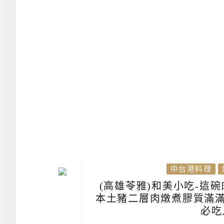
中台港料理
(高雄苓雅)和美小吃-這
本土豬二層肉燉煮膠質滿滿
必吃