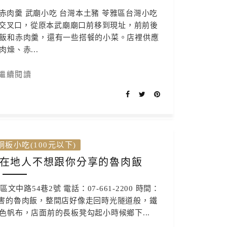
雄赤肉羹 武廟小吃 台灣本土豬 苓雅區台灣小吃
路交叉口，從原本武廟廟口前移到現址，前前後
燥飯和赤肉羹，還有一些搭餐的小菜。店裡供應
肉燥、赤...
繼續閱讀
銅板小吃(100元以下)
-在地人不想跟你分享的魯肉飯
路54巷2號 電話：07-661-2200 時間：
一間很厲害的魯肉飯，整間店好像走回時光隧道般，鐵
帆布，店面前的長板凳勾起小時候鄉下...