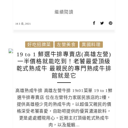
繼續閱讀
16 3 月, 2021
好吃招牌菜
左營美食
異國料理
19 to 1 鮮選牛排專賣店(高雄左營)
一半價格就能吃到！老饕最愛頂級
乾式熟成牛 最親民的專門熟成牛排
館就是它
高雄熟成牛排 高雄左營牛排 19t01菜單 19 to 1鮮
選牛排專賣店 位在左營特力家居民族店的2樓，
提供高雄極少見的熟成牛肉，以超值又親民的價
格深受老饕喜愛，自助吧提供的優質濃湯飲料，
更是處處體現用心。近期主打頂級乾式熟成牛
肉，以及龍蝦...