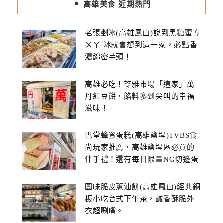
高雄美食-近期熱門
老張剉冰(高雄鳳山)說到黑糖蜜ㄘ
ㄨㄚˋ冰就會想到這一家，必點香
濃綿密芋頭！
高雄必吃！苓雅市場「這家」萬
丹紅豆餅，餡料多到尖叫的幸福
滋味！
巴堂蜂蜜蛋糕(高雄鹽埕)TVBS食
尚玩家推薦，高雄鹽埕區必買的
伴手禮！還有每日限量NG切邊蛋
糕
圓味脆皮蔥油餅(高雄鳳山)經典銅
板小吃台式下午茶，鹹香酥脆外
衣超唰嘴。