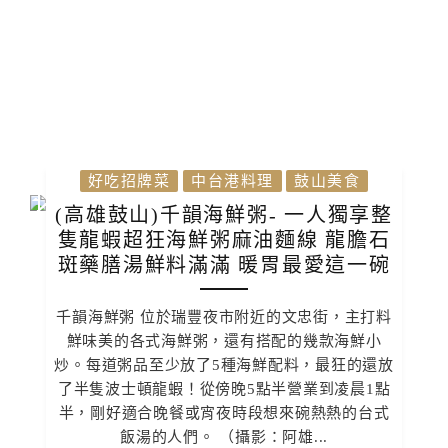
好吃招牌菜
中台港料理
鼓山美食
(高雄鼓山)千韻海鮮粥- 一人獨享整
隻龍蝦超狂海鮮粥麻油麵線 龍膽石
斑藥膳湯鮮料滿滿 暖胃最愛這一碗
千韻海鮮粥 位於瑞豐夜市附近的文忠街，主打料
鮮味美的各式海鮮粥，還有搭配的幾款海鮮小
炒。每道粥品至少放了5種海鮮配料，最狂的還放
了半隻波士頓龍蝦！從傍晚5點半營業到凌晨1點
半，剛好適合晚餐或宵夜時段想來碗熱熱的台式
飯湯的人們。 （攝影：阿雄...