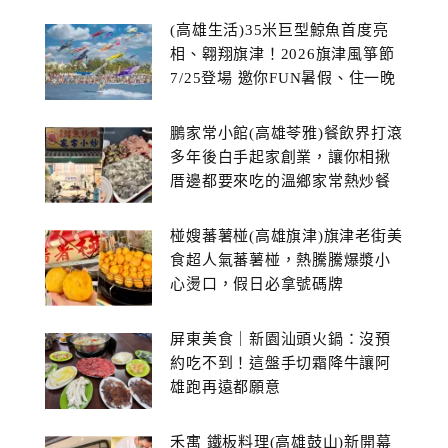
(高雄生活)35米巨型鯨魚首度亮
相、翱翔旗津！2026旗津風箏節
7/25登場 邀你FUN暑假、住一晚
鵬家常小館(高雄苓雅)餐飲界打滾
多年後白手起家創業，讓你相揪
厝邊都要來吃的溫鄉家常熱炒餐
館~
椪嫂蕃薯椪(高雄旗津)旗津老街美
食超人氣蕃薯椪，熱騰騰爆漿小
心燙口，假日必拿號碼牌
屏東美食｜新園汕頭火鍋：沒預
約吃不到！這盤手切霜降牛讓阿
雄跑再遠都願意
禾寓 鐵板料理(高雄鼓山)新開幕