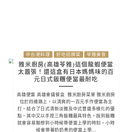
中台港料理
好吃招牌菜
苓雅美食
雅米廚房(高雄苓雅)這個龍蝦便當
太囂張！還這盒有日本媽媽味的百
元日式飯糰便當最耐吃
高雄便當 高雄會議餐盒 雅米廚房菜單 雅米廚房
位於四維路上，以清爽的一百元手作便當為主
打，結合了日式清新淡雅及中式豐盛多樣化的優
點，其中又以手捏三角飯糰最具特色。說到飯糰
就會容易聯想到小時候帶便當上學的時刻，小時
候會帶著奶奶煮的便當上學...