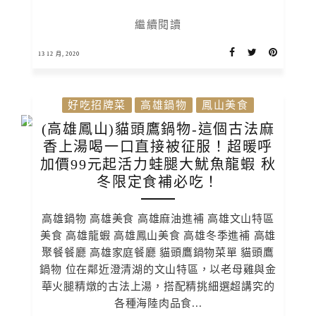
繼續閱讀
13 12 月, 2020
好吃招牌菜
高雄鍋物
鳳山美食
(高雄鳳山)貓頭鷹鍋物-這個古法麻
香上湯喝一口直接被征服！超暖呼
加價99元起活力蛙腿大魷魚龍蝦 秋
冬限定食補必吃！
高雄鍋物 高雄美食 高雄麻油進補 高雄文山特區
美食 高雄龍蝦 高雄鳳山美食 高雄冬季進補 高雄
聚餐餐廳 高雄家庭餐廳 貓頭鷹鍋物菜單 貓頭鷹
鍋物 位在鄰近澄清湖的文山特區，以老母雞與金
華火腿精燉的古法上湯，搭配精挑細選超講究的
各種海陸肉品食...