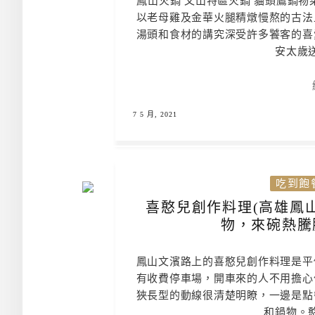
鳳山火鍋 文山特區火鍋 貓頭鷹鍋物
以老母雞及金華火腿精燉慢熬的古法
湯頭和食材的講究深受許多饕客的喜
安太歲送
7 5 月, 2021
吃到飽
喜憨兒創作料理(高雄鳳
物，來碗熱騰
鳳山文濱路上的喜憨兒創作料理是平
有收費停車場，開車來的人不用擔心
狹長型的動線很清楚明瞭，一邊是點
和鍋物。憨