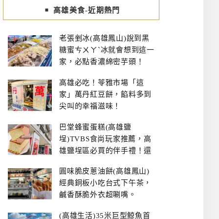
高雄美食-近期熱門
老張剉冰(高雄鳳山)說到黑
糖蜜ㄘㄨㄚˋ冰就會想到這一
家，必點香濃綿密芋頭！
高雄必吃！苓雅市場「這
家」萬丹紅豆餅，餡料多到
尖叫的幸福滋味！
巴堂蜂蜜蛋糕(高雄鹽
埕)TVBS食尚玩家推薦，高
雄鹽埕區必買的伴手禮！還
有每日限量NG切邊蛋糕
圓味脆皮蔥油餅(高雄鳳山)
經典銅板小吃台式下午茶，
鹹香酥脆外衣超唰嘴。
(高雄生活)35米巨型鯨魚首