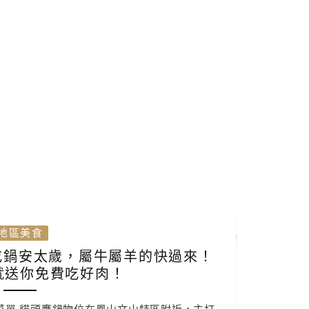
地區美食
吃鍋安太歲，屬牛屬羊的快過來！
就送你免費吃好肉！