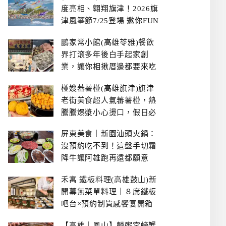
度亮相、翱翔旗津！2026旗
津風箏節7/25登場 邀你FUN
暑假、住一晚
鵬家常小館(高雄苓雅)餐飲
界打滾多年後白手起家創
業，讓你相揪厝邊都要來吃
的溫鄉家常熱炒餐館~
椪嫂蕃薯椪(高雄旗津)旗津
老街美食超人氣蕃薯椪，熱
騰騰爆漿小心燙口，假日必
拿號碼牌
屏東美食｜新園汕頭火鍋：
沒預約吃不到！這盤手切霜
降牛讓阿雄跑再遠都願意
禾寓 鐵板料理(高雄鼓山)新
開幕無菜單料理｜８席鐵板
吧台×預約制質感饗宴開箱
【高雄｜鳳山】麟粥宮螃蟹