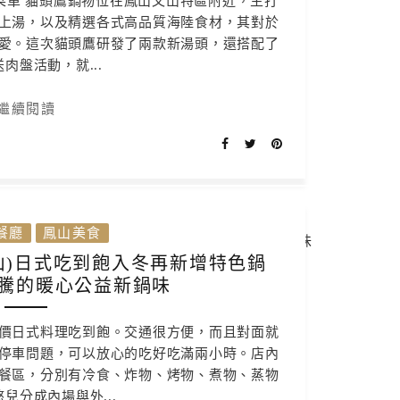
菜單 貓頭鷹鍋物位在鳳山文山特區附近，主打
上湯，以及精選各式高品質海陸食材，其對於
愛。這次貓頭鷹研發了兩款新湯頭，還搭配了
肉盤活動，就...
繼續閱讀
餐廳
鳳山美食
山)日式吃到飽入冬再新增特色鍋
騰的暖心公益新鍋味
價日式料理吃到飽。交通很方便，而且對面就
停車問題，可以放心的吃好吃滿兩小時。店內
餐區，分別有冷食、炸物、烤物、煮物、蒸物
兒分成內場與外...