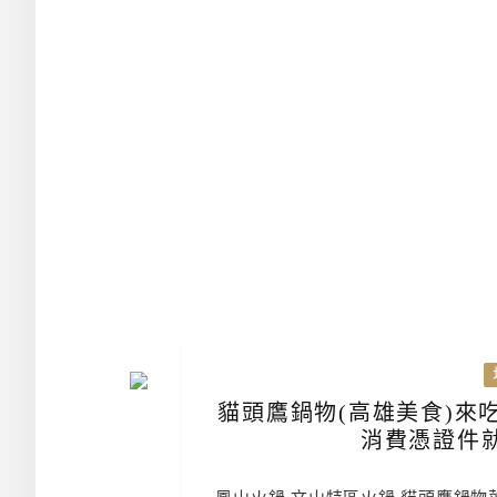
貓頭鷹鍋物(高雄美食)來
消費憑證件