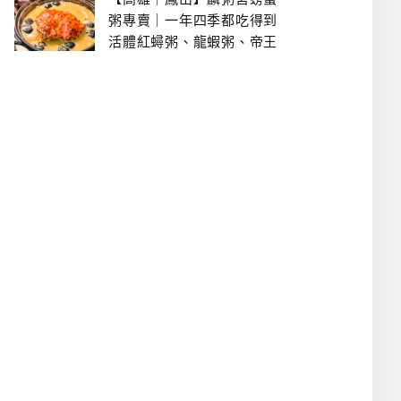
粥專賣｜一年四季都吃得到
活體紅蟳粥、龍蝦粥、帝王
蟹粥..文山特區美食