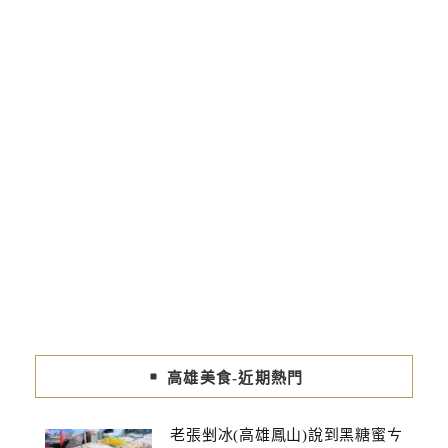
高雄美食-近期熱門
老張剉冰(高雄鳳山)說到黑糖蜜ㄘ