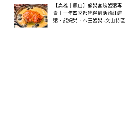
【高雄｜鳳山】麟粥宮螃蟹粥專
賣｜一年四季都吃得到活體紅蟳
粥、龍蝦粥、帝王蟹粥..文山特區
美食