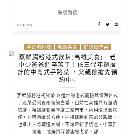
繼續閱讀
30 9 月, 2024
中台港料理
地區美食
好吃招牌菜
蒸鮮腸粉港式飲茶(高雄美食)－老
中少爸爸們辛苦了！依三代年齡層
計的中粵式手路菜 ，父親節搶先預
約中~
蒸鮮腸粉港式飲茶 以道地的港式腸粉與懷舊台式
手路菜受到舊雨新知喜愛，目前在高雄共有澄清
總店、裕誠店和義享店三家門市，內用環境氣氛
佳，外帶精緻又方便，迎接即將到來的父親節，
也推出三款精選套餐，不論是新手奶爸、中青雅
痞爸，或是資深饕客級老爹，都...