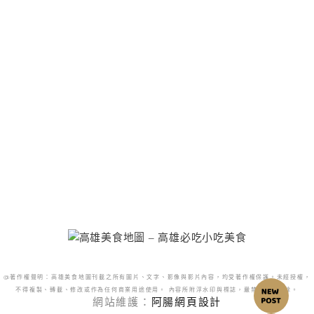
@著作權聲明：高雄美食地圖刊載之所有圖片、文字、影像與影片內容，均受著作權保護。未經授權，
不得複製、轉載、修改或作為任何商業用途使用。 內容所附浮水印與標誌，嚴禁更改或移除。
網站維護：
阿腸網頁設計