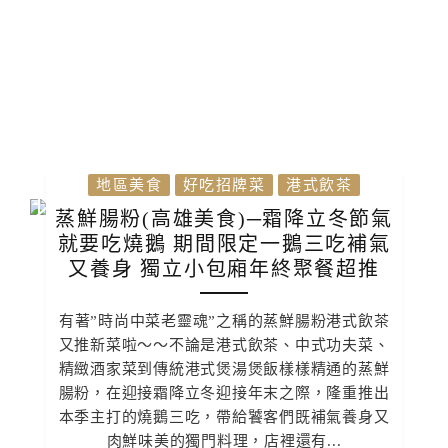
地區美食
好吃招牌菜
港式飲茶
蒸鮮腸粉(高雄美食)─霜降立冬節氣
就要吃燒鵝 期間限定一鵝三吃補氣
又養身 獨立小包廂年終聚餐超推
有著”時尚中菜老靈魂”之稱的蒸鮮腸粉港式飲茶
又推新菜啦〜〜不論是港式飲茶、中式功夫菜、
精緻酒家菜到傳統港式煲湯煲飯樣樣精通的蒸鮮
腸粉，在迎接霜降立冬迎接年末之際，隆重推出
本季主打的燒鵝三吃，帶給饕客們既補氣養身又
肉鮮味美的獨門料理，店裡還有...