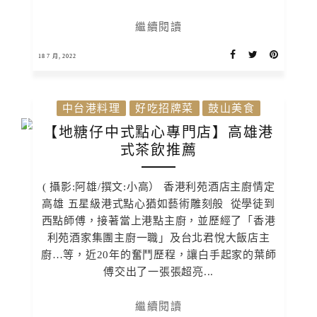
繼續閱讀
18 7 月, 2022
中台港料理
好吃招牌菜
鼓山美食
【地糖仔中式點心專門店】高雄港
式茶飲推薦
( 攝影:阿雄/撰文:小高） 香港利苑酒店主廚情定
高雄 五星級港式點心猶如藝術雕刻般 從學徒到
西點師傅，接著當上港點主廚，並歷經了「香港
利苑酒家集團主廚一職」及台北君悅大飯店主
廚…等，近20年的奮鬥歷程，讓白手起家的葉師
傅交出了一張張超亮...
繼續閱讀