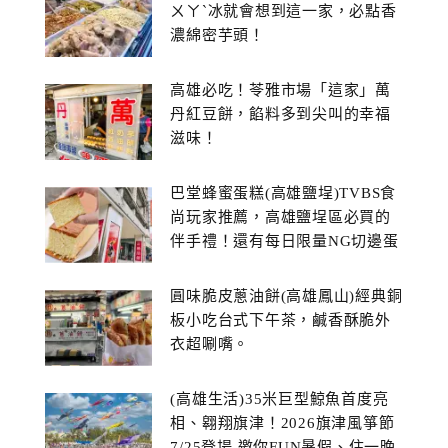
ㄨㄚˋ冰就會想到這一家，必點香
濃綿密芋頭！
高雄必吃！苓雅市場「這家」萬
丹紅豆餅，餡料多到尖叫的幸福
滋味！
巴堂蜂蜜蛋糕(高雄鹽埕)TVBS食
尚玩家推薦，高雄鹽埕區必買的
伴手禮！還有每日限量NG切邊蛋
糕
圓味脆皮蔥油餅(高雄鳳山)經典銅
板小吃台式下午茶，鹹香酥脆外
衣超唰嘴。
(高雄生活)35米巨型鯨魚首度亮
相、翱翔旗津！2026旗津風箏節
7/25登場 邀你FUN暑假、住一晚