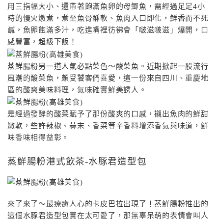
用三指幅大小、還帶著飽滿魚卵的母鯽魚，需經過足足4小
時的慢火燉煮，煮至魚骨酥軟、魚肉入口即化，鮮香而不死
鹹，魚卵飽滿多汁，吃進嘴裡彷彿會「啵滋啵滋」爆開，口
感豐富，超級下飯！
蒸鮮腸粉另一道人氣必點菜色〜酸菜魚。近期掀起一股流行
風潮的酸菜魚，頗受饕客們喜愛，這一份來自四川、重慶地
區的酸爽美味料理，氣味確實鮮美誘人。
是經過發酵的酸菜賦予了那份酸爽的口感，襯出魚肉的鮮甜
嫩軟，些許辣椒、蒜末、香菜等辛香料增添香氣與味道，鮮
味香味相得益彰。
蒸鮮腸粉港式飲茶-水豚君造型包
來了來了〜最療癒人心的卡皮巴拉出現了！蒸鮮腸粉推出的
這個水豚君造型包實在太可愛了，那無辜呆萌的表情會叫人