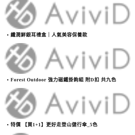
纖潤鮮銀耳禮盒｜人氣美容保養款
Forest Outdoor 強力磁鐵掛鉤組 附D扣 共九色
特價 【買1+1】更好走登山健行傘_5色