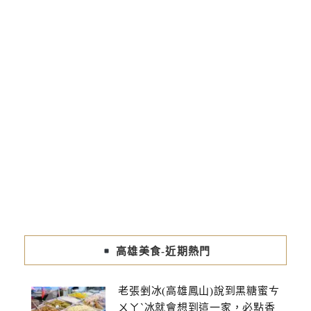
高雄美食-近期熱門
老張剉冰(高雄鳳山)說到黑糖蜜ㄘ
ㄨㄚˋ冰就會想到這一家，必點香