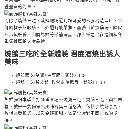
體豐富的能量。
而除了燒鵝三吃，蒸鮮腸粉還有超可愛的水豚君造型包，呆
萌的樣子超吸睛，此外還有酸菜魚、黨蔘白芷燉雞湯、陳皮
冬瓜煲雁鴨、和醃篤鮮等滋補湯品，都非常適合在這個秋冬
季節推薦給大家品嘗。
燒鵝三吃的全新體驗 君度酒燒出誘人
美味
燒鵝兩吃/剁鵝+生菜脆口鵝鬆$2800
燒鵝三吃/片皮鵝+孜然麻辣鵝骨＋鵝粥$3800
蒸鮮腸粉本季主打隆重登場〜燒鵝三吃！燒鵝三吃，顧名思
義，就是一隻鵝做出風味各異三種吃法，包括了燒鵝原片、
孜然麻香鴨架，以及金瑤鵝粥，滿足食客對不同口感的期
待。