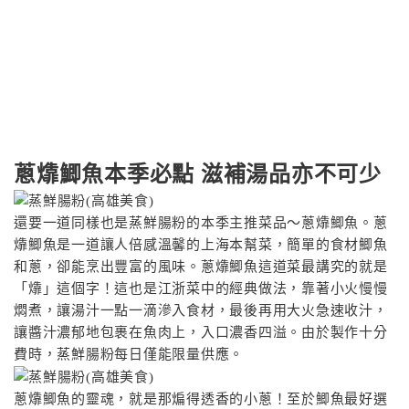
蔥㸆鯽魚本季必點 滋補湯品亦不可少
還要一道同樣也是蒸鮮腸粉的本季主推菜品〜蔥㸆鯽魚。蔥
㸆鯽魚是一道讓人倍感溫馨的上海本幫菜，簡單的食材鯽魚
和蔥，卻能烹出豐富的風味。蔥㸆鯽魚這道菜最講究的就是
「㸆」這個字！這也是江浙菜中的經典做法，靠著小火慢慢
燜煮，讓湯汁一點一滴滲入食材，最後再用大火急速收汁，
讓醬汁濃郁地包裹在魚肉上，入口濃香四溢。由於製作十分
費時，蒸鮮腸粉每日僅能限量供應。
蔥㸆鯽魚的靈魂，就是那煸得透香的小蔥！至於鯽魚最好選