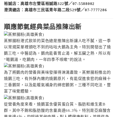
裕誠店：高雄市左營區裕誠路322號／07-5588002
澄清總店：高雄市三民區青年路二段529號／07-7777286
順應節氣經典菜品推陳出新
蒸鮮腸粉港式飲茶的菜色總是推陳出新讓人吃不膩，這一季
以常規菜單裡頭吃不到的咕咕大鵝為主角，特別開發出了燒
鵝三吃。中醫認為，鵝肉能養胃止渴，解五臟之熱，所以有
“喝鵝湯，吃鵝肉，一年四季不咳嗽”的說法。
為了將鵝肉的營養與美味發揮得淋漓盡致，蒸鮮腸粉推出的
燒鵝三吃，有外酥內嫩的燒鵝原片，有能促進食慾的麻辣十
三香鵝架，以及能暖氣補身的綿密鵝粥，三種不同吃法，豐
富了味覺體驗。
從營養角度來看，燒鵝富含優質蛋白質、脂肪和維生素B
群，其中不飽和脂肪酸的含量高達66.3％，特別是亞麻酸含
量高達4％，均超過其他肉類，對人體健康有利，並提供身