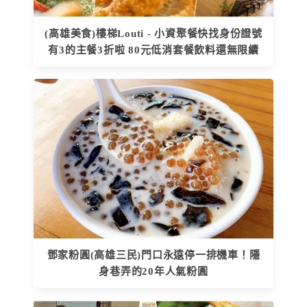
(高雄美食)樓梯Louti - 小資聚餐快找身份證號
有3的主餐3折啦 80元低消套餐飲料還無限續
鄧家粉圓(高雄三民)門口永遠停一排機車！隱
身巷弄的20年人氣粉圓