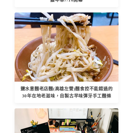
嘉年華7/16開幕
鹽水意麵老店麵(高雄左營)麵食控不能錯過的
30年在地老滋味，自製古早味彈牙手工麵條