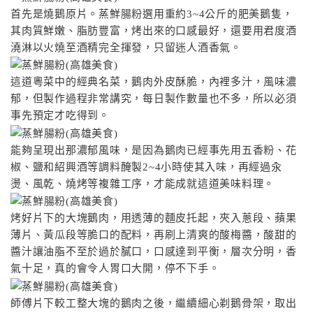
首先是燒鵝原片。蒸鮮腸粉選用重約3~4公斤的肥美鵝隻，
其肉質鮮嫩、脂肪豐富，烤出來的口感最好，還要用君度酒
澆淋以火燒至酒精完全揮發，只留迷人酒香氣。
這道粵菜中的經典名菜，鵝肉外皮酥脆，內裡多汁，風味濃
郁，但製作過程非常講究，每日製作數量也不多，所以必須
事先預定才吃得到。
能夠呈現出那濃郁風味，是因為鵝肉已經事先用五香粉、花
椒、鹽和紹興酒等調料醃製2~4小時使其入味，再經過汆
燙、風乾、燒烤等複雜工序，才能成就這道美味料理。
烤好片下的大塊鵝肉，用透薄的麵皮托起，夾入蔥段、蘋果
薄片、黃瓜段等脆口的配料，再刷上清爽的酸梅醬，酸甜的
醬汁讓油脂不至於過於膩口，口感達到平衡，層次分明，香
氣十足，真的會令人胃口大開，停不下手。
師傅片下較工整大塊的鵝肉之後，繼續細心剃鵝骨架，取出