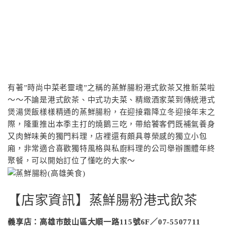
有著”時尚中菜老靈魂”之稱的蒸鮮腸粉港式飲茶又推新菜啦
〜〜不論是港式飲茶、中式功夫菜、精緻酒家菜到傳統港式
煲湯煲飯樣樣精通的蒸鮮腸粉，在迎接霜降立冬迎接年末之
際，隆重推出本季主打的燒鵝三吃，帶給饕客們既補氣養身
又肉鮮味美的獨門料理，店裡還有頗具尊榮感的獨立小包
廂，非常適合喜歡獨特風格與私廚料理的公司舉辦團體年終
聚餐，可以開始訂位了懂吃的大家〜
【店家資訊】蒸鮮腸粉港式飲茶
義享店：高雄巿鼓山區大順一路115號6F／07-5507711