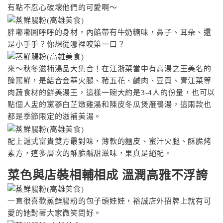
有點不忍心破壞他們的可愛啊〜
胖嘟嘟圓呼呼的身材，內餡帶有牛奶糖味，鼻子、耳朵、還
是小手手？你想從哪裡咬第一口？
來〜秋冬滋補湯品大集合！在江浙菜當中有高湯之王美名的
醃篤鮮，是結合金華火腿、豬五花、鹹肉、豆頁、青江菜等
肉蔬食材的鮮美湯王，這樣一碗大約是3-4人的份量，也可以
點個人盅的黨蔘白芷燉雞湯和陳皮冬瓜煲雁鴨湯，這兩款也
都是季節限定的滋補美湯。
配上滬式富貴雙方最對味，薄軟的麵皮、蜜汁火腿、酥脆烤
素方，這多層次的酥脆鹹甜滋味，果真是絕配。
菜色與店裝相輔相成 溫潤高雅不浮誇
一直很喜歡蒸鮮腸粉的包子頭娃娃，裕誠店外招牌上就有可
愛的她對著大家微笑問好。