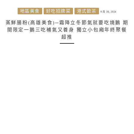
地區美食
好吃招牌菜
港式飲茶
9 月 30, 2024
蒸鮮腸粉(高雄美食)─霜降立冬節氣就要吃燒鵝 期
間限定一鵝三吃補氣又養身 獨立小包廂年終聚餐
超推