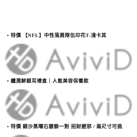
特價 【NFL】中性落肩隊伍印花T-淺卡其
纖潤鮮銀耳禮盒｜人氣美容保養款
特價 銀沙黑曜石貔貅一對 招財避邪 / 兩尺寸可挑