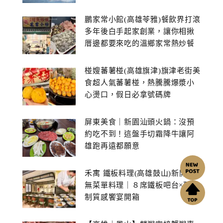
鵬家常小館(高雄苓雅)餐飲界打滾
多年後白手起家創業，讓你相揪
厝邊都要來吃的溫鄉家常熱炒餐
館~
椪嫂蕃薯椪(高雄旗津)旗津老街美
食超人氣蕃薯椪，熱騰騰爆漿小
心燙口，假日必拿號碼牌
屏東美食｜新園汕頭火鍋：沒預
約吃不到！這盤手切霜降牛讓阿
雄跑再遠都願意
禾寓 鐵板料理(高雄鼓山)新開幕
無菜單料理｜８席鐵板吧台×預約
制質感饗宴開箱