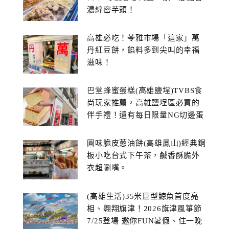
濃綿密芋頭！
高雄必吃！苓雅市場「這家」萬
丹紅豆餅，餡料多到尖叫的幸福
滋味！
巴堂蜂蜜蛋糕(高雄鹽埕)TVBS食
尚玩家推薦，高雄鹽埕區必買的
伴手禮！還有每日限量NG切邊蛋
糕
圓味脆皮蔥油餅(高雄鳳山)經典銅
板小吃台式下午茶，鹹香酥脆外
衣超唰嘴。
(高雄生活)35米巨型鯨魚首度亮
相、翱翔旗津！2026旗津風箏節
7/25登場 邀你FUN暑假、住一晚