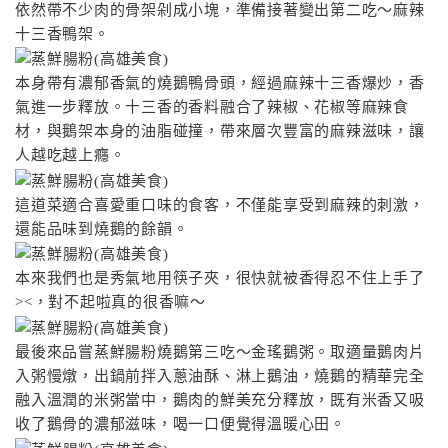
依然帶不少肉的骨架剁成小塊，準備接著變出第二吃〜麻辣
十三香鴨架。
本身帶有濃郁香氣的燒鵝鴨骨頭，經過麻辣十三香爆炒，香
氣進一步釋放。十三香的香料融合了辣椒、花椒等麻辣食
材，與鵝架本身的油脂碰撞，帶來層次豐富的麻辣滋味，讓
人越吃越上癮。
這道菜適合喜愛重口味的食客，不僅能享受到麻辣的刺激，
還能品味到燒鵝的餘韻。
本來我們也是秀氣地用筷子夾，很快就被香得忍不住上手了
><，對不起啦真的很香嘛〜
最後來品嘗蒸鮮腸粉燒鵝第三吃〜金瑤鵝粥。取適量鵝肉片
入粥慢燉，出鍋前拌入蔥油酥、淋上鵝油，燒鵝的精華完全
融入溫潤的米粥當中，鵝肉的鮮美充分釋放，既有米香又吸
收了鵝骨的濃郁滋味，喝一口便覺得溫暖心田。