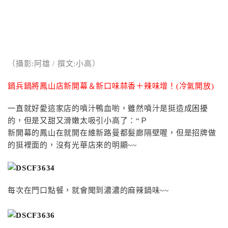
（攝影:阿雄 / 撰文:小高）
鍋兵鍋將鳳山店新開幕＆新口味蒜香＋辣味增！(冷氣開放)
一直就好愛這家店的噴汁鴨血喲，雖然噴汁是挺造成困擾
的，但是又甜又滑嫩太吸引小高了：“Ｐ
新開幕的鳳山在就開在維新路曼都髮廊隔壁喔，但是招牌做
的挺裡面的，沒有光華店來的明顯~~
每次在門口點餐，就會聞到濃濃的麻辣鍋味~~