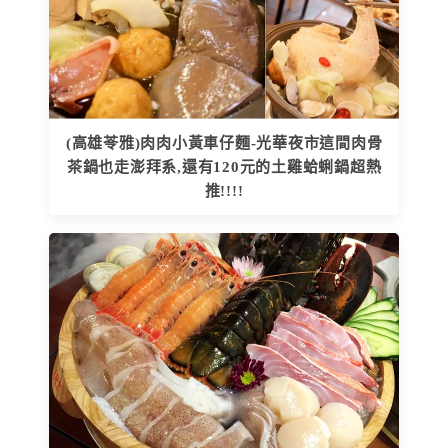
(高雄苓雅)肉肉小黃車仔麵-光華夜市這間肉骨
茶鍋也走澎拜系,還有120元的土雞蛤蜊鍋超熱
推!!!!