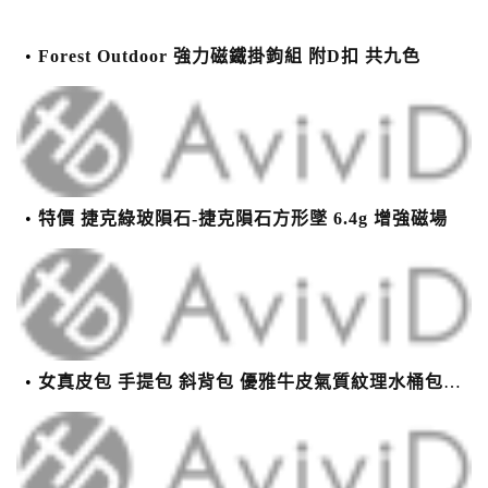
Forest Outdoor 強力磁鐵掛鉤組 附D扣 共九色
特價 捷克綠玻隕石-捷克隕石方形墜 6.4g 增強磁場
女真皮包 手提包 斜背包 優雅牛皮氣質紋理水桶包(2色)【XBO7950112】＊艾美時尚(現+預)