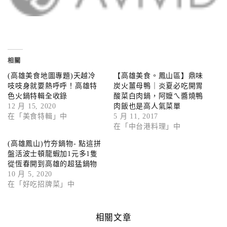
相關
(高雄美食地圖專題)天越冷
【高雄美食。鳳山區】鼎味
吱吱身就要熱呼呼！高雄特
炭火薑母鴨｜炎夏必吃開胃
色火鍋特輯全收錄
酸菜白肉鍋，阿嬤ㄟ醬燒鴨
12 月 15, 2020
肉飯也是高人氣菜單
在「美食特輯」中
5 月 11, 2017
在「中台港料理」中
(高雄鳳山)竹夯鍋物- 點這拼
盤活波士頓龍蝦加1元多1隻
從恆春開到高雄的超猛鍋物
10 月 5, 2020
在「好吃招牌菜」中
相關文章