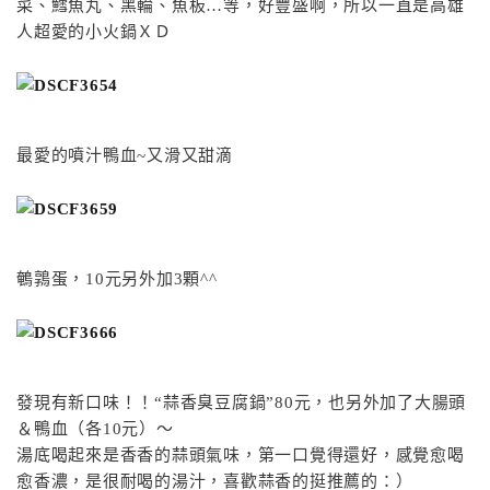
菜、鱈魚丸、黑輪、魚板…等，好豐盛啊，所以一直是高雄
人超愛的小火鍋ＸＤ
最愛的噴汁鴨血~又滑又甜滴
鵪鶉蛋，10元另外加3顆^^
發現有新口味！！“蒜香臭豆腐鍋”80元，也另外加了大腸頭
＆鴨血（各10元）～
湯底喝起來是香香的蒜頭氣味，第一口覺得還好，感覺愈喝
愈香濃，是很耐喝的湯汁，喜歡蒜香的挺推薦的：）