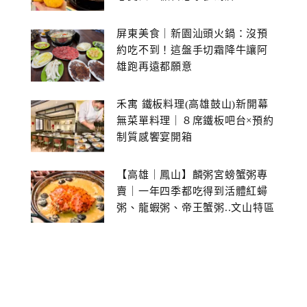
屏東美食｜新園汕頭火鍋：沒預
約吃不到！這盤手切霜降牛讓阿
雄跑再遠都願意
禾寓 鐵板料理(高雄鼓山)新開幕
無菜單料理｜８席鐵板吧台×預約
制質感饗宴開箱
【高雄｜鳳山】麟粥宮螃蟹粥專
賣｜一年四季都吃得到活體紅蟳
粥、龍蝦粥、帝王蟹粥..文山特區
美食