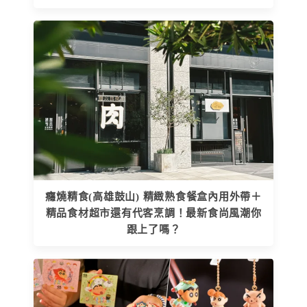
癮燒精食(高雄鼓山) 精緻熟食餐盒內用外帶＋
精品食材超市還有代客烹調！最新食尚風潮你
跟上了嗎？