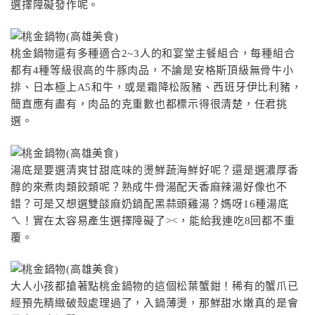
選擇障礙發作呢。
桃金鍋物還有多種適合2~3人的和宴堂主餐組合，每種組合
都有4種等級很高的牛豚肉品，不論是安格斯頂級無骨牛小
排、日本極上A5和牛，或是霜降松阪豬、西班牙伊比利豬，
簡直應有盡有，肉品的克重數也都標示得很清楚，任君挑
選。
湯底是要選清爽甘甜底味的燙鮮蔬海鮮好呢？還是選濃厚香
醇的來煮肉類餃類呢？熟成牛骨湯配天香麻辣湯好像也不
錯？可是又想選雙燄麻奶鍋配黑蒜頭雞湯？媽呀16種湯底
ㄟ！實在太容易產生選擇障礙了><，能給我連吃8回都不重
覆。
大人小孩都搶著點桃金鍋物的這個松葉蟹鉗！稀有的蟹爪已
經預先精緻破殼處理過了，入鍋薄燙，那鮮甜水嫩真的是會