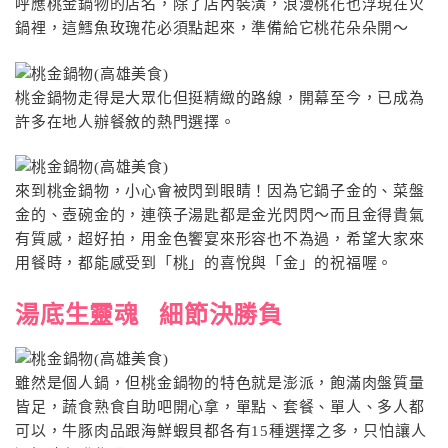
呼應桃金鍋物的店名，除了店內裝潢，浪漫桃花也浮現在火
鍋裡，這鱈魚玫瑰花必須點起來，準備給它桃花朵朵開〜
桃金鍋物走得是大眾化但挺精緻的路線，開幕至今，已成為
許多在地人辦餐敘的熱門選擇。
來到桃金鍋物，小心會被閃到眼睛！因為它鍋子金的、菜盤
金的、壺碗金的，連筷子湯匙都是金光閃閃～而且金得貴氣
有質感，超好拍，用金色饗宴來形容也不為過，希望大家來
用餐時，都能感受到「桃」的喜悅與「金」的祝福喔。
湯底生靈魂 細節決勝負
雖然是個人鍋，但桃金鍋物的特色就是澎派，飽滿肉盤質量
皆足，蔬食熟食自助吧開心拿，單點、套餐、單人、多人都
可以，牛豚肉品跟海鮮蝦貝都各有15種選擇之多，只怕讓人