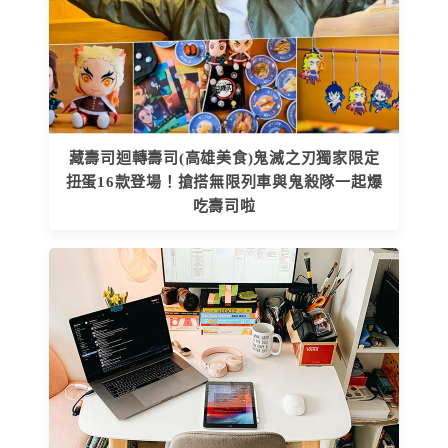
藏壽司迴轉壽司(高雄美食)鬼滅之刃獨家限定
扭蛋16款登場！搶搭無限列車與鬼殺隊一起爆
吃壽司啦