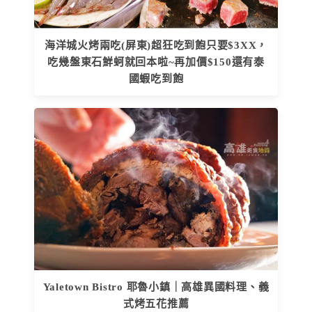
海洋城火烤兩吃(屏東)超狂吃到飽只要$3XX，
吃幾盤東石鮮蚵就回本啦~再加價$150還有泰
國蝦吃到飽
Yaletown Bistro 耶魯小鎮｜高雄異國料理、義
式烤五花推薦