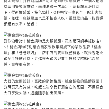
桃金鍋物主打自創品牌自助吧吃到飽火鍋餐廳，一個人也可
以享用雙饗鴛鴦鍋，兩種湯頭一次滿足，還有超澎湃自助
吧，從新鮮蔬菜、特色鍋料、Q彈麵食一應具全，配上肉燥
飯、咖哩、麻辣鴨血也是不怕客人吃，重點是肉品、甜品還
都超有水準，給讚！
對你沒看錯！桃金鍋物是火鍋餐廳，竟也是現調手搖飲店>
<！桃金鍋物特別結合自家餐飲集團旗下的茶飲品牌「桃金
嶼」和「卷卷烘焙」，店中店的雙重服務概念，就是說吃火
鍋配手搖飲可以，走進來火鍋店只買手搖飲沒吃鍋也沒關
係，實在很有趣。
大器的空間設計，寬敞的動線格局，桃金鍋物的整體氛圍十
分明亮又有質感，吃飯也能享受舒適自在的氛圍，不僅適合
大口享受火鍋，還能隨手拍出美照。