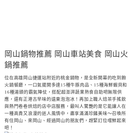
岡山鍋物推薦 岡山車站美食 岡山火
鍋推薦
位在高雄岡山捷運站附近的桃金鍋物，是全新開幕的吃到飽
火鍋餐廳，一口氣擺開多達15種牛豚肉品、15種海鮮蝦貝和
16種湯頭的霸氣陣仗，搭配超澎湃蔬果熟食自助吧無限供
應，還有正港古早味的遠東泡泡冰！再加上職人焙茶手搖飲
與熱門卷卷烘焙的店中店服務，最叫人驚艷的是它能讓人在
一種高貴又浪漫的迷人風情中，盡享滿滿珍饈美味〜召喚所
有住岡山、來岡山、經過岡山的朋友們，趕緊訂位嚐鮮起來
吧！