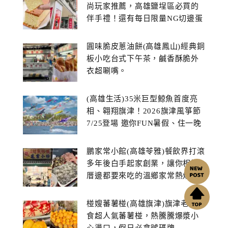
尚玩家推薦，高雄鹽埕區必買的
伴手禮！還有每日限量NG切邊蛋
糕
圓味脆皮蔥油餅(高雄鳳山)經典銅
板小吃台式下午茶，鹹香酥脆外
衣超唰嘴。
(高雄生活)35米巨型鯨魚首度亮
相、翱翔旗津！2026旗津風箏節
7/25登場 邀你FUN暑假、住一晚
鵬家常小館(高雄苓雅)餐飲界打滾
多年後白手起家創業，讓你相揪
厝邊都要來吃的溫鄉家常熱炒餐
館~
椪嫂蕃薯椪(高雄旗津)旗津老街美
食超人氣蕃薯椪，熱騰騰爆漿小
心燙口，假日必拿號碼牌