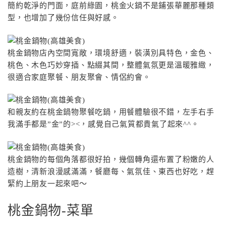
簡約乾淨的門面，庭前綠園，桃金火鍋不是鋪張華麗那種類
型，也增加了幾份信任與好感。
桃金鍋物店內空間寬敞，環境舒適，裝潢別具特色，金色、
桃色、木色巧妙穿插、點綴其間，整體氣氛更是溫暖雅緻，
很適合家庭聚餐、朋友聚會、情侶約會。
和親友約在桃金鍋物聚餐吃鍋，用餐體驗很不錯，左手右手
我滿手都是”金”的><，感覺自己氣質都貴氣了起來^^。
桃金鍋物的每個角落都很好拍，幾個轉角還布置了粉嫩的人
造樹，清新浪漫感滿滿，餐廳每、氣氛佳、東西也好吃，趕
緊約上朋友一起來吧〜
桃金鍋物-菜單