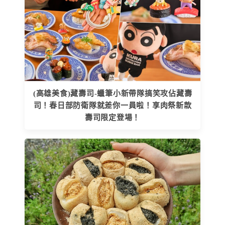
(高雄美食)藏壽司-蠟筆小新帶隊搞笑攻佔藏壽
司！春日部防衛隊就差你一員啦！享肉祭新款
壽司限定登場！