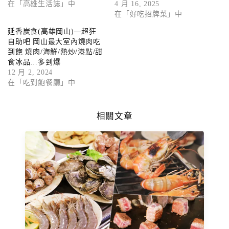
在「高雄生活誌」中
4 月 16, 2025
在「好吃招牌菜」中
延香炭食(高雄岡山)—超狂
自助吧 岡山最大室內燒肉吃
到飽 燒肉/海鮮/熱炒/港點/甜
食冰品…多到爆
12 月 2, 2024
在「吃到飽餐廳」中
相關文章