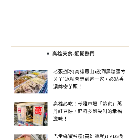
高雄美食-近期熱門
老張剉冰(高雄鳳山)說到黑糖蜜ㄘ
ㄨㄚˋ冰就會想到這一家，必點香
濃綿密芋頭！
高雄必吃！苓雅市場「這家」萬
丹紅豆餅，餡料多到尖叫的幸福
滋味！
巴堂蜂蜜蛋糕(高雄鹽埕)TVBS食