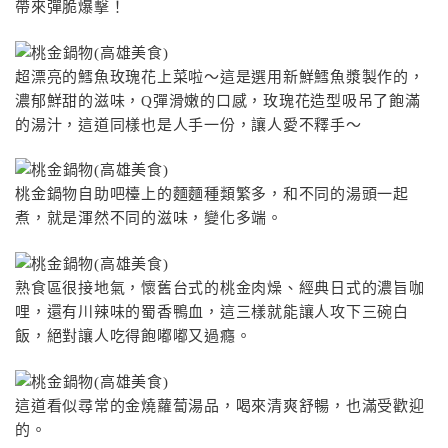
帶來彈脆爆擊！
超漂亮的鱈魚玫瑰花上菜啦〜這是選用新鮮鱈魚漿製作的，
濃郁鮮甜的滋味，Q彈滑嫩的口感，玫瑰花造型吸吊了飽滿
的湯汁，這道同樣也是人手一份，讓人愛不釋手〜
桃金鍋物自助吧檯上的麵麵種類繁多，和不同的湯頭一起
煮，就是渾然不同的滋味，變化多端。
熟食區很接地氣，懷舊台式的桃金肉燥、經典日式的濃旨咖
哩，還有川辣味的蜀香鴨血，這三樣就能讓人攻下三碗白
飯，絕對讓人吃得飽嘟嘟又過癮。
這道看似尋常的金燒蘿蔔湯品，喝來清爽舒暢，也滿受歡迎
的。