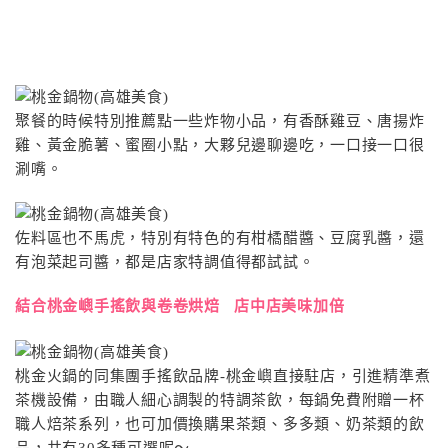
聚餐的時候特別推薦點一些炸物小品，有香酥雞豆、唐揚炸
雞、黃金脆薯、蜜圈小點，大夥兒邊聊邊吃，一口接一口很
涮嘴。
佐料區也不馬虎，特別有特色的有柑橘醋醬、豆腐乳醬，還
有泡菜起司醬，都是店家特調值得都試試。
結合桃金嶼手搖飲與卷卷烘焙 店中店美味加倍
桃金火鍋的同集團手搖飲品牌-桃金嶼直接駐店，引進精準煮
茶機設備，由職人細心調製的特調茶飲，每鍋免費附贈一杯
職人焙茶系列，也可加價換購果茶類、多多類、奶茶類的飲
品，共有30多種可選呢〜