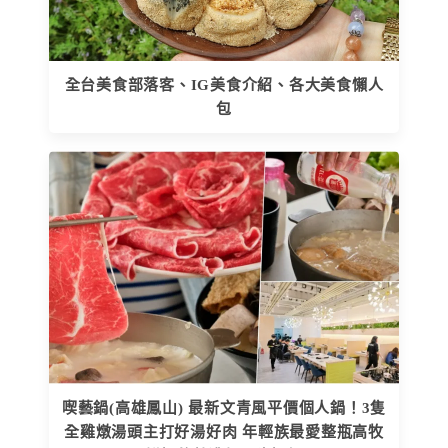
全台美食部落客、IG美食介紹、各大美食懶人
包
喫藝鍋(高雄鳳山) 最新文青風平價個人鍋！3隻
全雞燉湯頭主打好湯好肉 年輕族最愛整瓶高牧