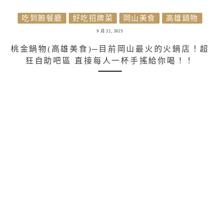
吃到飽餐廳
好吃招牌菜
岡山美食
高雄鍋物
9 月 22, 2025
桃金鍋物(高雄美食)─目前岡山最火的火鍋店！超
狂自助吧區 直接每人一杯手搖給你喝！！