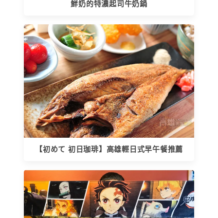
鮮奶的特濃起司牛奶鍋
【初めて 初日珈琲】高雄輕日式早午餐推薦