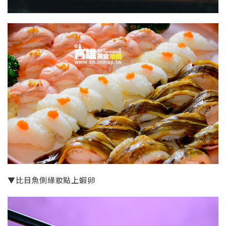
▼比目魚側緣妝點上蝦卵