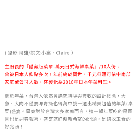
( 攝影:阿雄/撰文:小高、
Claire ）
主廚長的『隱藏版菜單-萬元日式海鮮桌菜』/10人份。
曾被日本人欽點多次！年前終於問世，千元料理可依中南部
家庭或公司人數，客製化為2016年日本年菜料理。
關於年菜，台灣人依然會講究排場與豐收的設計概念，大
魚、大肉不僅要呷青操也得萬中挑一選出精美超值的年菜(桌
菜)盛宴。畢竟對於台灣大多家庭而言，這一頓年菜吃的是團
圓也是迎春報喜，盛宴就好似新希望的開頭，是錦衣玉食的
好兆頭！