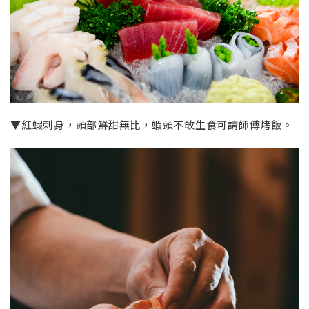
▼紅蝦刺身，頭部鮮甜無比，蝦頭不敢生食可請師傅烤飯。