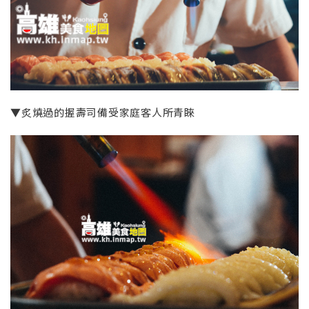
▼炙燒過的握壽司備受家庭客人所青睞