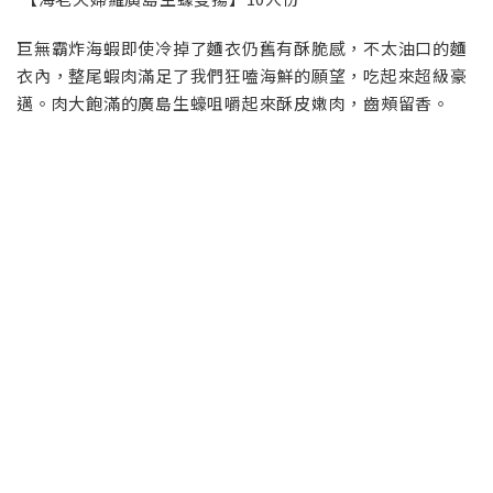
巨無霸炸海蝦即使冷掉了麵衣仍舊有酥脆感，不太油口的麵
衣內，整尾蝦肉滿足了我們狂嗑海鮮的願望，吃起來超級豪
邁。肉大飽滿的廣島生蠔咀嚼起來酥皮嫩肉，齒頰留香。