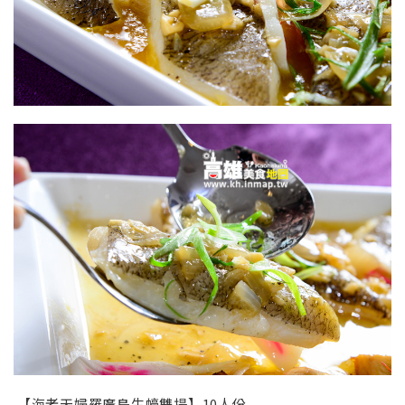
【海老天婦羅廣島生蠔雙揚】10人份