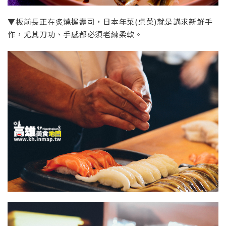
▼板前長正在炙燒握壽司，日本年菜(桌菜)就是講求新鮮手
作，尤其刀功、手感都必須老練柔軟。