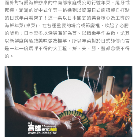
而針對特愛海鮮辦桌的中南部家庭或公司行號年菜、尾牙或
聚餐，漸漸的從中式年菜一路進到以資深日式廚師親自打點
的日式年菜看齊了！這一桌以日本盛宴的美食核心為主導的
海鮮年菜(桌菜)，在各種重要的場合或節慶裡，吹起了必勝
的號角；日本菜多以深猛海鮮為首、以精緻手作為傲，尤其
以新鮮度與極致美味做為標竿，所以年菜對於日式師傅而言
是一年一度馬呼不得的大工程，鮮、美、勝、豐都怠慢不得
的。