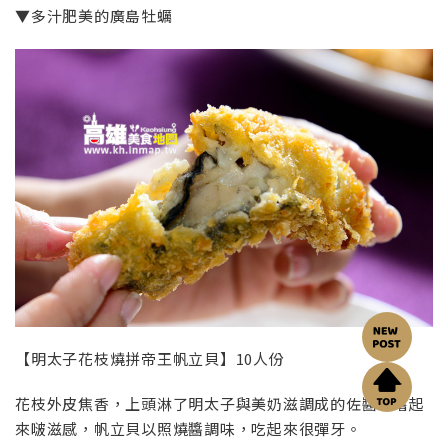
▼多汁肥美的廣島牡蠣
【明太子花枝燒拼帝王帆立貝】10人份
花枝外皮焦香，上頭淋了明太子與美奶滋調成的佐醬，嚐起
來啵滋感，帆立貝以照燒醬調味，吃起來很彈牙。