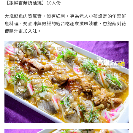
【銀鰈杏菇奶油燒】10人份
大塊鰈魚肉質厚實，沒有細刺，專為老人小孩設定的年菜鮮
魚料理，奶油味與銀鰈的結合吃起來滋味淡雅，杏鮑菇刻花
使醬汁更加入味。