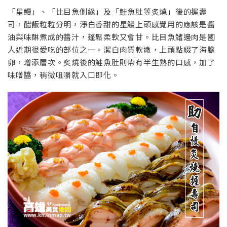
「星鰻」、「比目魚側緣」及「鮭魚肚等炙燒」後的握壽
司，醋飯粒粒分明，淨白香甜的星鰻上頭感覺用的應該是醬
油與味醂煮成的醬汁，蓬鬆柔軟又會甘。比目魚鰭邊肉是國
人近期很愛吃的部位之一。潔白肉質軟嫩，上頭點綴了海膽
卵，增添層次。炙燒後的鮭魚肚則帶有半生熟的口感，加了
味噌醬，稍微咀嚼就入口即化。