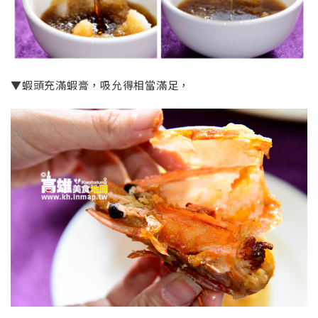
▼蝦頭充滿蝦膏，吸允得相當滿足，