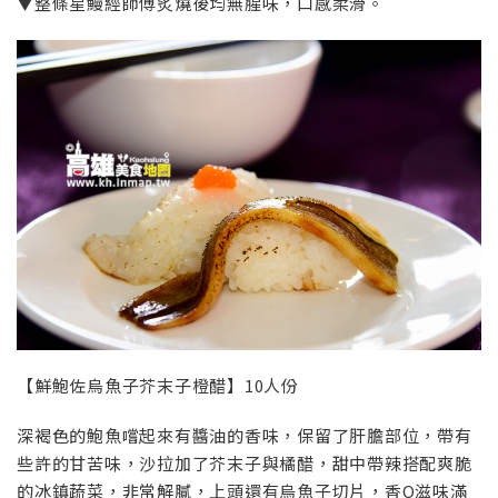
▼整條星鰻經師傅炙燒後均無腥味，口感柔滑。
【鮮鮑佐烏魚子芥末子橙醋】10人份
深褐色的鮑魚嚐起來有醬油的香味，保留了肝膽部位，帶有
些許的甘苦味，沙拉加了芥末子與橘醋，甜中帶辣搭配爽脆
的冰鎮蔬菜，非常解膩，上頭還有烏魚子切片，香Q滋味滿