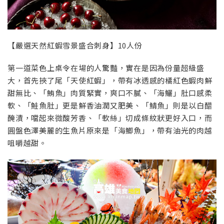
【嚴選天然紅蝦雪景盛合刺身】10人份
第一道菜色上桌令在場的人驚豔，實在是因為份量超級盛
大，首先挾了尾「天使紅蝦」，帶有冰透感的橘紅色蝦肉鮮
甜無比、「鮪魚」肉質緊實，爽口不膩、「海鱺」肚口感柔
軟、「鮭魚肚」更是鮮香油潤又肥美、「鯖魚」則是以白醋
醃漬，噹起來微酸芳香、「軟絲」切成條紋狀更好入口，而
圓盤色澤美麗的生魚片原來是「海鯽魚」，帶有油光的肉越
咀嚼越甜。