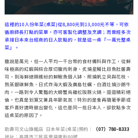
這裡的10人份年菜(桌菜)從8,800元到13,000元不等，可依
循廚師長打點的菜單，亦可客製化調整及烹調；而曾經多次
承接日本來台經商的日人欽點的，就是這一桌『一萬元整桌
菜』。
雖說是萬元，但一人平均一千台幣的食材備料與作工，從鮮
味極高的紅蝦與綜合厚切腹肉刺身、炙燒星鰻比目魚肚握壽
司，到海鮮總類繽紛的鮮鮑魚個人缽、照燒帆立貝與花枝、
熱蒸銀碟鮮魚、日式炸海大蝦及廣島牡蠣、白酒灶燒沙朗牛
肉，一路到令人驚豔的大螃蟹烏雞松阪豚火鍋，道道精彩絕
倫，也真是划算又兼具年節氣氛！特別的是會再隨著季節或
客戶喜好適時做出變化，這也是同一批日本人，卻欽點多次
這桌菜的原因了。
助壽司文山旗艦店 日本年菜(桌菜)預約：
（07）780-8333
地址：高雄市三民區褒揚東街80號