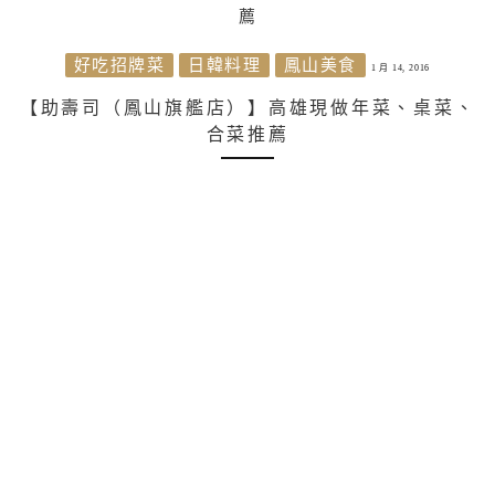
好吃招牌菜
日韓料理
鳳山美食
1 月 14, 2016
【助壽司（鳳山旗艦店）】高雄現做年菜、桌菜、
合菜推薦