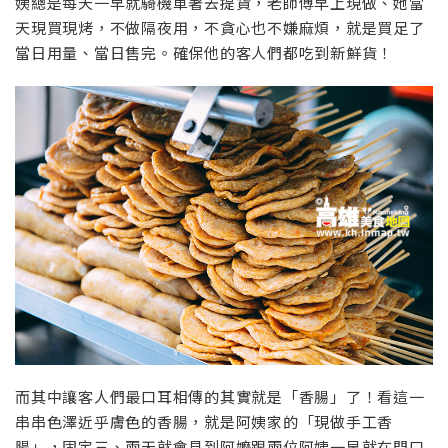
姨總是每天一早就騎機車著去提貨，老師傅早上現做、她當
天現買現烤，不做隔夜用，不貪心也不嫌麻煩，就是買足了
當日用量、當日售完。確保他的客人們都吃到新鮮貨！
而其中讓客人們最口耳相傳的其實就是「香腸」了！看這一
串串色澤近乎膚色的香腸，就是阿姨家的「現做手工香
腸」，固定三、兩天就會見到阿嬤跟兩位阿姨一早就在門口