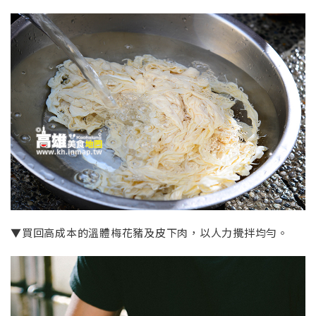
▼買回高成本的溫體梅花豬及皮下肉，以人力攪拌均勻。