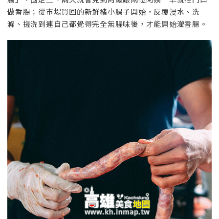
做香腸；從市場買回的新鮮豬小腸子開始，反覆浸水、洗
滌、搓洗到連自己都覺得完全無腥味後，才能開始灌香腸。