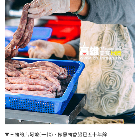
▼三輪的店阿嬤(一代)，做黑輪香腸已五十年餘。