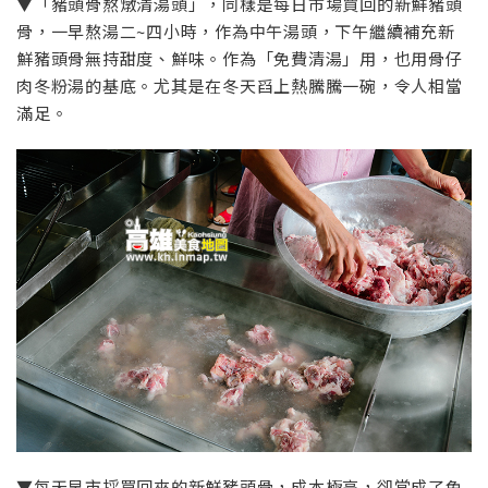
▼「豬頭骨熬燉清湯頭」，同樣是每日市場買回的新鮮豬頭
骨，一早熬湯二~四小時，作為中午湯頭，下午繼續補充新
鮮豬頭骨無持甜度、鮮味。作為「免費清湯」用，也用骨仔
肉冬粉湯的基底。尤其是在冬天舀上熱騰騰一碗，令人相當
滿足。
▼每天早市採買回來的新鮮豬頭骨，成本極高，卻當成了免