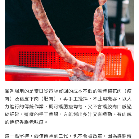
灌香腸用的是當日從市場買回的成本不低的溫體梅花肉（瘦
肉）及豬皮下肉（肥肉），再手工攪拌，不此用機器，以人
力進行的傳統作業，既可讓肥瘦均勻，又不會讓絞肉口感過
於細碎，這樣的手工香腸，方能烤出多汁又有嚼勁、有肉感
的傳統香腸老味道。
這一點堅持，縱使傳承到三代，也不會被改革，因為遵循傳