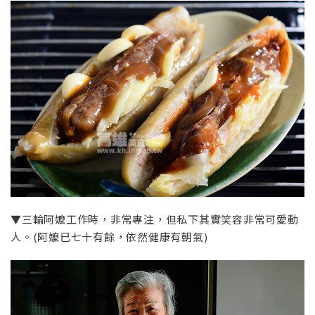
▼三輪阿嬤工作時，非常專注，但私下其實笑容非常可愛動
人。(阿嬤已七十有餘，依然健康有朝氣)