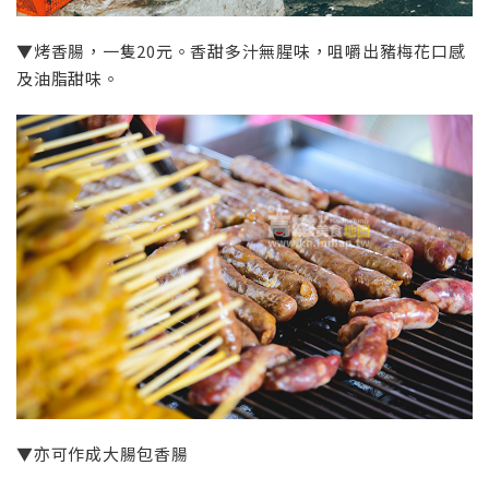
▼烤香腸，一隻20元。香甜多汁無腥味，咀嚼出豬梅花口感
及油脂甜味。
▼亦可作成大腸包香腸