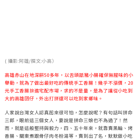
( 攝影:阿雄/撰文:小高）
高雄赤山在地深耕50多年，以舌頭舐豬小腸確保無腥味的小
舉動，就為了做出最好吃的傳統手工香腸！幾乎不漲價，20
元手工香腸拚進宅配市場，求的不是量，是為了讓從小吃到
大的高雄囝仔，外出打拼還可以吃到家鄉味。
人家說台灣女人認真起來很可怕，怎麼說呢？有句話叫拼命
三郎，眼前這三個女人，要說是拼命三娘也不為過了！然
而，就是這般堅持與毅力，四、五十年來，就靠賣黑輪、烤
香腸、關東煮跟骨仔肉冬粉湯等，賣到出了名，默默做小吃