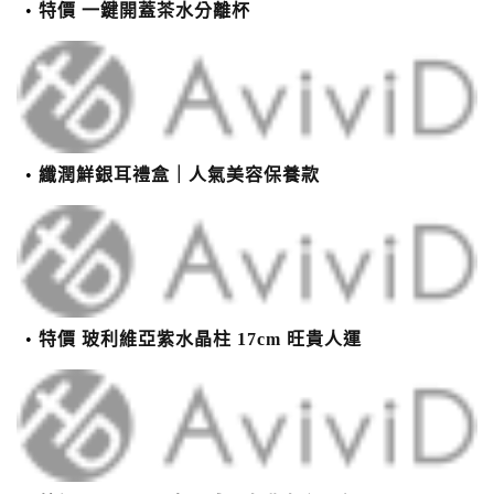
特價 一鍵開蓋茶水分離杯
纖潤鮮銀耳禮盒｜人氣美容保養款
特價 玻利維亞紫水晶柱 17cm 旺貴人運