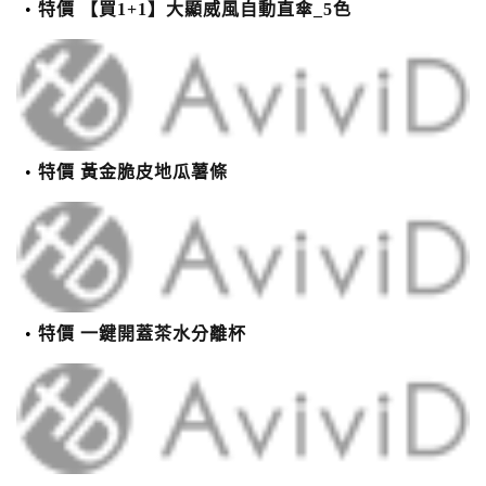
特價 【買1+1】大顯威風自動直傘_5色
特價 黃金脆皮地瓜薯條
特價 一鍵開蓋茶水分離杯