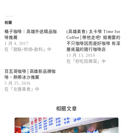
相關
桶子咖啡｜高雄外送精品咖
(高雄美食) 太卡啡 Time for
啡推薦
Coffee│帶他走吧! 姐需要的
1 月 4, 2017
不只咖啡因而是好咖啡 有深
在「甜點•烘焙•飲料」中
層底蘊的隨行咖啡店
11 月 13, 2019
在「好吃招牌菜」中
百瓦哥咖啡│高雄新品牌咖
啡、熱帶冰沙推薦
5 月 25, 2016
在「左營美食」中
相關文章