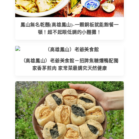
鳳山無名乾麵(高雄鳳山)-一顆銅板就能飽餐一
頓！超不起眼低調的小麵攤！
（高雄鳳山）老爺美食館－招牌焦糖燻鴨配獨
家香茅煎肉 家常菜最講究天然健康