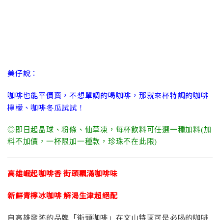
美仔說：
咖啡也能平價賣，不想單調的喝咖啡，那就來杯特調的咖啡
檸檬、咖啡冬瓜試試！
◎即日起晶球、粉條、仙草凍，每杯飲料可任選一種加料(加
料不加價，一杯限加一種款，珍珠不在此限)
高雄崛起咖啡香 街頭飄滿咖啡味
新鮮青檸冰咖啡 解渴生津超絕配
自高雄發跡的品牌「街頭咖啡」在文山特區可是必喝的咖啡