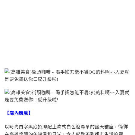
【店內環境】
以時尚白字黑底招牌配上歐式白色遮陽傘的露天雅座，徜徉
在高雄悠閒的午後溫和日光，令人感受不到都市生活的壓