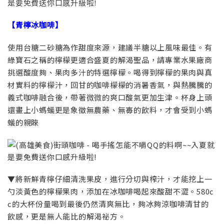
【青檸冰咖啡】
使用台糖二砂糖為作甜度來源，建議半糖以上風味最佳。有
綠寶石之稱的檸檬更適合盛夏的解渴聖品，請專業水果廠商
挑選酸度夠、果肉多汁的特選檸檬。喝得到檸檬的果肉與真
材實料的檸檬汁，回甘的咖啡檬檬的消暑香氣，與熱騰騰的
義式咖啡融合後，帶著微微的爽口酸氣更加生津。杯身上頭
還畫上小螞蟻更是象徵無農藥、無毐的飲料，才會受到小螞
蟻的親睞
▼將新鮮青檸仔細清洗果皮，進行分切與榨汁，才能挖上一
勺淡黃色的檸檬果肉，添加在冰咖啡喝起來酸甜不澀。580c
c的大杯份量喝到最後仍然清爽無比，夠冰夠涼咖啡清甘的
飲感，更是無人能比的解渴祕方。