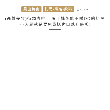
鳳山美食
甜點•烘焙•飲料
3 月 13, 2019
(高雄美食)街頭咖啡 – 喝手搖怎能不嚼QQ的料啊
~~入夏就是要免費送你口感升級啦!