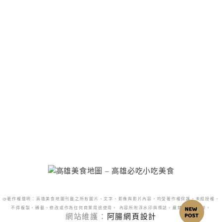
@著作權聲明：高雄美食地圖刊載之所有圖片、文字、影像與影片內容，均受著作權保護。未經授權，
不得複製、轉載、修改或作為任何商業用途使用。 內容所附浮水印與標誌，嚴禁更改或移除。
網站維護：
阿腸網頁設計