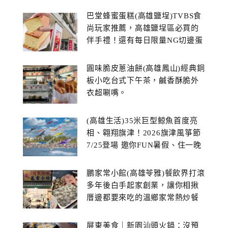
巴堂蜂蜜蛋糕(高雄鹽埕)TVBS食
尚玩家推薦，高雄鹽埕區必買的
伴手禮！還有每日限量NG切邊蛋
糕
圓味脆皮蔥油餅(高雄鳳山)經典銅
板小吃台式下午茶，鹹香酥脆外
衣超唰嘴。
(高雄生活)35米巨型鯨魚首度亮
相、翱翔旗津！2026旗津風箏節
7/25登場 邀你FUN暑假、住一晚
鵬家常小館(高雄苓雅)餐飲界打滾
多年後白手起家創業，讓你相揪
厝邊都要來吃的溫鄉家常熱炒餐
館~
屏東美食｜新園汕頭火鍋：沒預