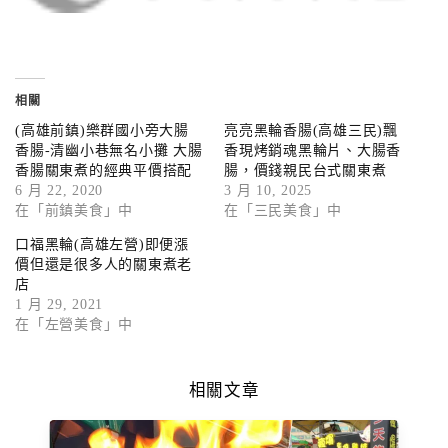
相關
(高雄前鎮)樂群國小旁大腸
亮亮黑輪香腸(高雄三民)飄
香腸-清幽小巷無名小攤 大腸
香現烤銷魂黑輪片、大腸香
香腸關東煮的經典平價搭配
腸，價錢親民台式關東煮
6 月 22, 2020
3 月 10, 2025
在「前鎮美食」中
在「三民美食」中
口福黑輪(高雄左營)即便漲
價但還是很多人的關東煮老
店
1 月 29, 2021
在「左營美食」中
相關文章