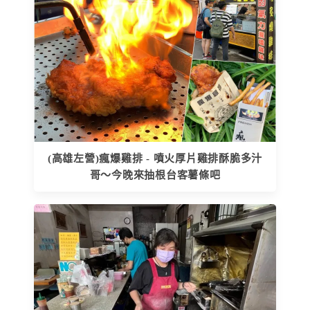
(高雄左營)瘋爆雞排 - 噴火厚片雞排酥脆多汁
哥～今晚來抽根台客薯條吧