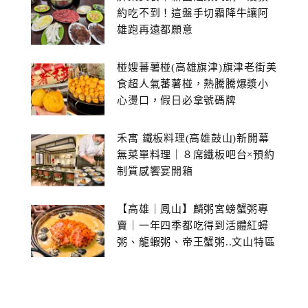
約吃不到！這盤手切霜降牛讓阿
雄跑再遠都願意
椪嫂蕃薯椪(高雄旗津)旗津老街美
食超人氣蕃薯椪，熱騰騰爆漿小
心燙口，假日必拿號碼牌
禾寓 鐵板料理(高雄鼓山)新開幕
無菜單料理｜８席鐵板吧台×預約
制質感饗宴開箱
【高雄｜鳳山】麟粥宮螃蟹粥專
賣｜一年四季都吃得到活體紅蟳
粥、龍蝦粥、帝王蟹粥..文山特區
美食