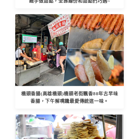
緻手做甜點，全靠緣份和甜點們巧遇~
橋頭香腸(高雄橋頭)橋頭老街飄香80年古早味
香腸，下午解嘴饞最愛傳統這一味。