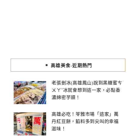
高雄美食-近期熱門
老張剉冰(高雄鳳山)說到黑糖蜜ㄘ
ㄨㄚˋ冰就會想到這一家，必點香
濃綿密芋頭！
高雄必吃！苓雅市場「這家」萬
丹紅豆餅，餡料多到尖叫的幸福
滋味！