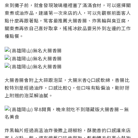
來到攤子前，就會發現玻璃櫃裡塞了滿滿食材，可以選擇關
東煮或油炸品，建議第一次來店的人，可以先觀察前面客人
點什麼再跟著點，常客最推薦大腸香腸、炸黑輪與臭豆腐，
關東煮再依自己喜好取拿，搖搖冰飲品要另外到左邊的工作
檯點餐。
大腸香腸會附上大蒜跟泡菜，大腸米香Q口感軟綿，香腸比
較特別是經過油炸，口感比較Q，但口味有點偏油，剛好搭
上附贈的泡菜解油膩。
炸黑輪片經過高溫油炸後撒上胡椒粉，酥脆香的口感讓來店
客人必點一盤，還有懷舊口味炸熱狗，鬆軟麵衣包裹小熱狗