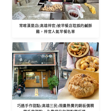
常喀漢堡店(高雄梓官)被早餐店耽誤的鹹酥
雞，梓官人氣早餐名單
巧遇手作甜點(高雄三民)限量熱賣的銅板價精