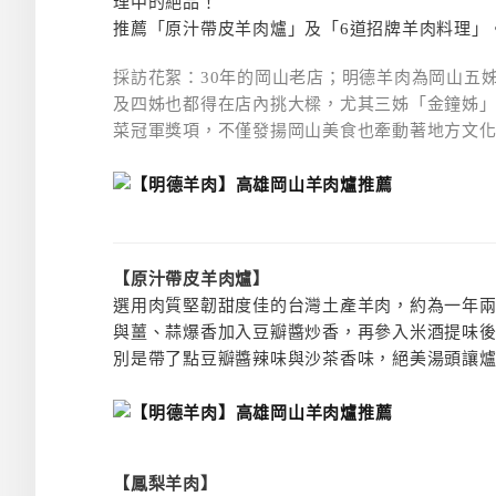
理中的絕品！
推薦「原汁帶皮羊肉爐」及「6道招牌羊肉料理」
採訪花絮：30年的岡山老店；明德羊肉為岡山五
及四姊也都得在店內挑大樑，尤其三姊「金鐘姊
菜冠軍獎項，不僅發揚岡山美食也牽動著地方文
【原汁帶皮羊肉爐】
選用肉質堅韌甜度佳的台灣土產羊肉，約為一年
與薑、蒜爆香加入豆瓣醬炒香，再參入米酒提味
別是帶了點豆瓣醬辣味與沙茶香味，絕美湯頭讓
【鳳梨羊肉】