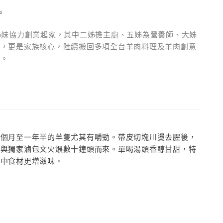
。
姊妹協力創業起家，其中二姊擔主廚、五姊為營養師、大姊
」，更是家族核心，陸續搬回多項全台羊肉料理及羊肉創意
化。
兩個月至一年半的羊隻尤其有嚼勁。帶皮切塊川燙去腥後，
後與獨家滷包文火煨數十鐘頭而來。單喝湯頭香醇甘甜，特
爐中食材更增滋味。