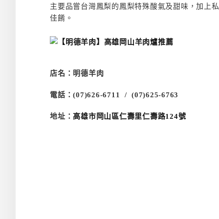
主要品嘗台灣鳳梨的鳳梨特殊酸氣及甜味，加上
佳餚。
店名：明德羊肉
電話：(07)626-6711 /
(07)
625-6763
地址：
高雄市岡山區仁壽里仁壽路124號