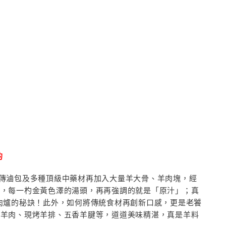
的
傳滷包及多種頂級中藥材再加入大量羊大骨、羊肉塊，經
湯，每一杓金黃色澤的湯頭，再再強調的就是「原汁」；真
肉爐的秘訣！此外，如何將傳統食材再創新口感，更是老饕
燒羊肉、現烤羊排、五香羊腱等，道道美味精湛，真是羊料