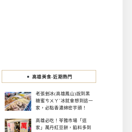
高雄美食-近期熱門
老張剉冰(高雄鳳山)說到黑
糖蜜ㄘㄨㄚˋ冰就會想到這一
家，必點香濃綿密芋頭！
高雄必吃！苓雅市場「這
家」萬丹紅豆餅，餡料多到