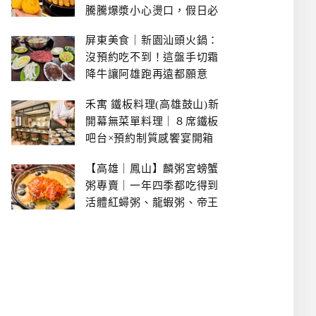
騰騰爆漿小心燙口，假日必
拿號碼牌
屏東美食｜新園汕頭火鍋：
沒預約吃不到！這盤手切霜
降牛讓阿雄跑再遠都願意
禾寓 鐵板料理(高雄鼓山)新
開幕無菜單料理｜８席鐵板
吧台×預約制質感饗宴開箱
【高雄｜鳳山】麟粥宮螃蟹
粥專賣｜一年四季都吃得到
活體紅蟳粥、龍蝦粥、帝王
蟹粥..文山特區美食