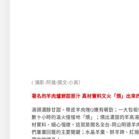
( 攝影:阿雄/撰文:小高）
著名的羊肉爐鮮甜原汁 真材實料文火「煨」出來
湯頭濃醇甘甜、帶皮羊肉塊Q嫩有嚼勁；一大包祖
數十小時的溫火慢慢地「煨」；煨出濃甜的羊高
材實料、細心慢燉，這就是聞名全台-岡山明德羊
們屢屢回籠的主要關鍵；水晶羊羹、醉羊蹄、紅