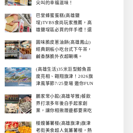
尖叫的幸福滋味！
巴堂蜂蜜蛋糕(高雄鹽
埕)TVBS食尚玩家推薦，高
雄鹽埕區必買的伴手禮！還
有每日限量NG切邊蛋糕
圓味脆皮蔥油餅(高雄鳳山)
經典銅板小吃台式下午茶，
鹹香酥脆外衣超唰嘴。
(高雄生活)35米巨型鯨魚首
度亮相、翱翔旗津！2026旗
津風箏節7/25登場 邀你FUN
暑假、住一晚
鵬家常小館(高雄苓雅)餐飲
界打滾多年後白手起家創
業，讓你相揪厝邊都要來吃
的溫鄉家常熱炒餐館~
椪嫂蕃薯椪(高雄旗津)旗津
老街美食超人氣蕃薯椪，熱