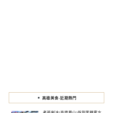
高雄美食-近期熱門
老張剉冰(高雄鳳山)說到黑糖蜜ㄘ