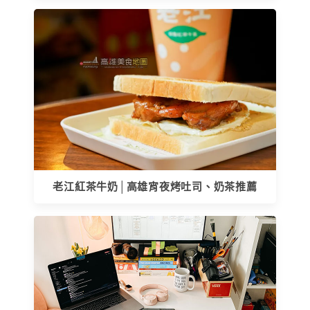
老江紅茶牛奶│高雄宵夜烤吐司、奶茶推薦