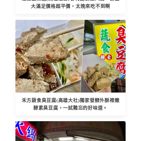
大滿足價格超平價，太晚來吃不到啊
禾方蔬食臭豆腐(高雄大社)獨家發酵外酥裡嫩
酵素臭豆腐，一試難忘的好味道。