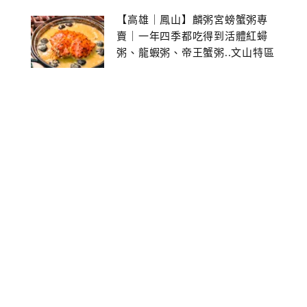
【高雄｜鳳山】麟粥宮螃蟹粥專
賣｜一年四季都吃得到活體紅蟳
粥、龍蝦粥、帝王蟹粥..文山特區
美食