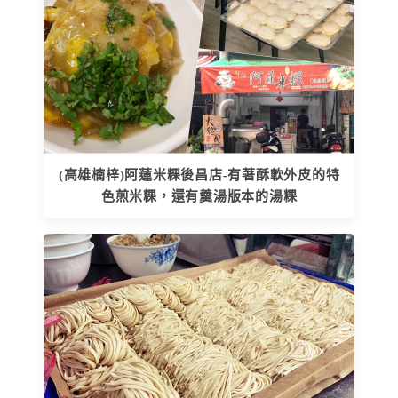
(高雄楠梓)阿蓮米粿後昌店-有著酥軟外皮的特
色煎米粿，還有羹湯版本的湯粿