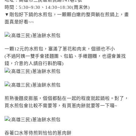
時間：5:30~9:30、14:30~18:30(周末休)
▼剛包好下鍋的水煎包，一顆顆白嫩的整齊躺在煎鍋上，畫
面真是好看~~
一顆12元的水煎包，塞滿了蔥花和肉末，個頭也不小
(不過阿姨一雙手會揉麵團、包餡、手橄麵糰，也還會兼找
錢，介意的人請自行斟酌囉)
煎熟後麵皮膨脹，個個都黏在一起的程度就起鍋啦。對了，
買水煎包會比較不需要等，有買蔥肉餅就要等一下囉~
吞著口水等待煎到恰恰的蔥肉餅