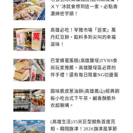
ㄨㄚˋ冰就會想到這一家，必點香
濃綿密芋頭！
高雄必吃！苓雅市場「這家」萬
丹紅豆餅，餡料多到尖叫的幸福
滋味！
巴堂蜂蜜蛋糕(高雄鹽埕)TVBS食
尚玩家推薦，高雄鹽埕區必買的
伴手禮！還有每日限量NG切邊蛋
糕
圓味脆皮蔥油餅(高雄鳳山)經典銅
板小吃台式下午茶，鹹香酥脆外
衣超唰嘴。
(高雄生活)35米巨型鯨魚首度亮
相、翱翔旗津！2026旗津風箏節