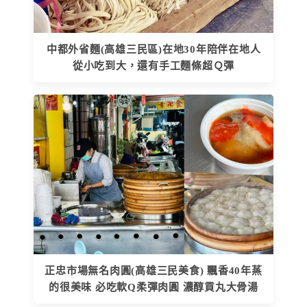
中都外省麵(高雄三民區)在地30年陪伴在地人
從小吃到大，還有手工麵條超Ｑ彈
正忠市場無名肉圓(高雄三民美食) 飄香40年蒸
的很美味 必吃軟Q柔彈肉圓 濃醇貢丸大骨湯