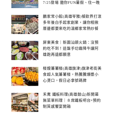
7/25登場 邀你FUN暑假、住一晚
鵬家常小館(高雄苓雅)餐飲界打滾
多年後白手起家創業，讓你相揪
厝邊都要來吃的溫鄉家常熱炒餐
館~
屏東美食｜新園汕頭火鍋：沒預
約吃不到！這盤手切霜降牛讓阿
雄跑再遠都願意
椪嫂蕃薯椪(高雄旗津)旗津老街美
食超人氣蕃薯椪，熱騰騰爆漿小
心燙口，假日必拿號碼牌
禾寓 鐵板料理(高雄鼓山)新開幕
無菜單料理｜８席鐵板吧台×預約
制質感饗宴開箱