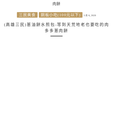
三民美食
銅板小吃(100元以下)
5 月 6, 2020
(高雄三民)蔥油餅水煎包-等到天荒地老也要吃的肉
多多蔥肉餅