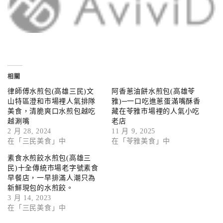
相關
律師傅水煎包(高雄三民)文
阿香蔥油餅水煎包(高雄苓
山特區澄和市場裡人氣排隊
雅)─一口吃進蔥蛋滿嘴酥香
美食，清脆爽口水煎包越吃
藏在苓雅市場裡的人氣小吃
越涮嘴
老店
2 月 28, 2024
11 月 9, 2025
在「三民美食」中
在「苓雅美食」中
素食水煎餃水煎包(高雄三
民)十全傳統市場老字號素食
早餐店，一早排滿人潮只為
新鮮現包的水煎餃。
3 月 14, 2023
在「三民美食」中