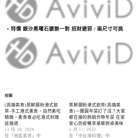
特價 銀沙黑曜石貔貅一對 招財避邪 / 兩尺寸可挑
相關
(高雄美食)蒸鮮腸粉港式飲
蒸鮮腸粉港式飲茶(高雄美
茶-手工港式素食，自然素吃
食)－團圓年菜訂了沒？大家
精緻，素食者必吃港式料理
都在搶的熱銷外帶年菜 在家
這幾道
安心防疫暢享豪華辦桌美味
11 月 20, 2020
1 月 17, 2022
在「地區美食」中
在「中台港料理」中