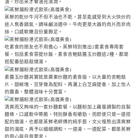
油，炒出來才會油亮濕潤。
蒸鮮的乾炒牛河不但不油也不乾，甚至能感受到大火快炒的
迷人焦香鍋氣，調味鹹淡適中，牛肉更是大器的肉片而非肉
絲，口感軟嫩且份量飽足。
吃素食的朋友也不用擔心，蒸鮮特別推出2套素食專用套
餐，包括素食菩提炒飯、素食杏鮑菇醬玉炒麵這2種，都是
搭配番茄菇菇燉湯。
素醬玉炒麵其實就是廣東炒麵的素食版，以大量的杏鮑菇
片、甜椒塊、豆芽做為配料，再灑上白芝麻提香，加上怡人
的醬香，整體滋味十分豐富。
清爽而又夠味的一套炒麵套餐，以麵粉加上雞蛋調製的自製
麵條，口感軟中帶脆，特別酥香有嚼勁，而即使只是一道搭
配的燉湯，也都是蒸鮮老師傅的純手藝，文火慢熬出清爽鮮
甜的湯底，再予以細細調和，一道湯、一道配菜，都是蒸鮮
的用心與自我要求。