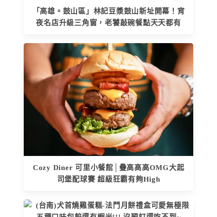
「高雄。鼓山區」林記豆漿鼓山新址開幕！宵
夜名店升級三角窗，老饕敲碗餐點天天都有
Cozy Diner 可里小餐館│疊高高高OMG大起
司堡配球賽 超級狂霸有夠High