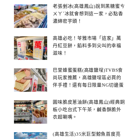
老張剉冰(高雄鳳山)說到黑糖蜜ㄘ
ㄨㄚˋ冰就會想到這一家，必點香
濃綿密芋頭！
高雄必吃！苓雅市場「這家」萬
丹紅豆餅，餡料多到尖叫的幸福
滋味！
巴堂蜂蜜蛋糕(高雄鹽埕)TVBS食
尚玩家推薦，高雄鹽埕區必買的
伴手禮！還有每日限量NG切邊蛋
糕
圓味脆皮蔥油餅(高雄鳳山)經典銅
板小吃台式下午茶，鹹香酥脆外
衣超唰嘴。
(高雄生活)35米巨型鯨魚首度亮