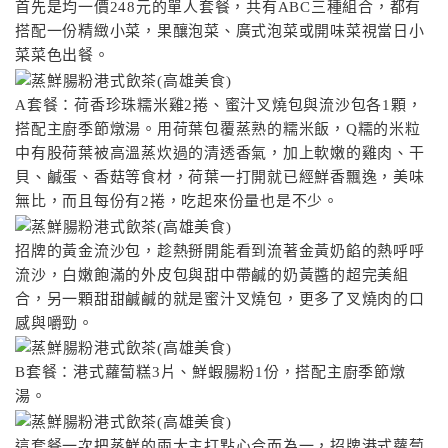
首先是均一價248元的單人套餐，共有ABC三種組合，都有
搭配一份精緻小菜，果釀泡菜、廣式泡菜或開味菜視當日小
菜菜色出餐。
A套餐：荷香珍珠糯米雞2捲、蜜汁叉燒包與流沙包各1顆，
搭配主廚季節燉湯。用荷葉包覆蒸熟的糯米飯，Q糯的米粒
中有股荷葉被高溫蒸炊過的清透香氣，加上軟嫩的雞肉、干
貝、鹹蛋、香菇等食材，荷葉一打開就已經鮮香飄逸，美味
無比，而且每份有2捲，吃起來份量也是不少。
招牌的黃金流沙包，趁熱掰開能看到流著金黃奶餡的熱呼呼
流沙，白嫩飽滿的外皮包與甜中帶鹹的奶黃醬的超完美組
合，另一顆甜甜鹹鹹的就是蜜汁叉燒包，更多了叉燒肉的口
感與嚼勁。
B套餐：港式蘿蔔糕3片、鮮蝦腸粉1份，搭配主廚季節燉
湯。
這套餐一次把蒸鮮的兩大主打點心合而為一，招牌港式蘿蔔