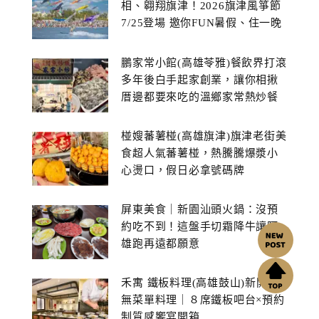
相、翱翔旗津！2026旗津風箏節
7/25登場 邀你FUN暑假、住一晚
鵬家常小館(高雄苓雅)餐飲界打滾
多年後白手起家創業，讓你相揪
厝邊都要來吃的溫鄉家常熱炒餐
館~
椪嫂蕃薯椪(高雄旗津)旗津老街美
食超人氣蕃薯椪，熱騰騰爆漿小
心燙口，假日必拿號碼牌
屏東美食｜新園汕頭火鍋：沒預
約吃不到！這盤手切霜降牛讓阿
雄跑再遠都願意
禾寓 鐵板料理(高雄鼓山)新開幕
無菜單料理｜８席鐵板吧台×預約
制質感饗宴開箱