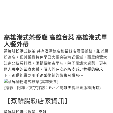
高雄港式茶餐廳 高雄台菜 高雄港式單
人餐外帶
蒸鮮腸粉港式飲茶 共有澄清總店和裕誠店兩個據點，雖以腸
粉為名，但其菜品特色早已大幅突破港式領域，而是縱覽大
江南北私房料理，匯歸傳統古早味，除了圍爐大桌菜，更有
個人獨享的單身套餐，讓人們在安心防疫減少共餐的需求
下，都還能嘗到用手路菜復刻的懷舊台灣味〜
(攝影：阿雄／文字採訪：Eva／高雄美食地圖版權所有)
【蒸鮮腸粉店家資訊】
蒸鮮腸粉港式飲茶─高雄