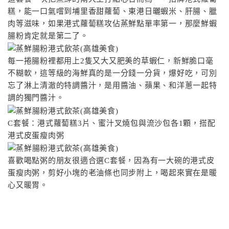
糕，能一口氣嚐到埔里香甜蘿蔔、東港日曬蝦米、肝腸、臘
肉等滋味，如果港式蘿蔔糕攻佔蒸鮮點單率第一，那麼鮮蝦
腸粉肯定就是第二了。
每一捲腸粉裡都用上2隻又大又肥美的草蝦仁，新鮮脆口毫
不糊軟，這等級的海鮮真的是一分錢一分貨，爆好吃，可別
忘了淋上清澈的特調醬汁，是用醬油、蘋果、和洋蔥一起特
調的獨門醬汁。
C套餐：港式蘿蔔糕3片、蜜汁叉燒包與流沙包各1顆，搭配
港式皮蛋瘦肉粥
喜歡喝點粥的朋友很適合選C套餐，因為有一大碗的港式皮
蛋瘦肉粥，剪好小塊的老油條也同步附上，喝起來實在是暖
心又暖胃。