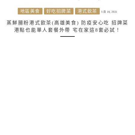
地區美食
好吃招牌菜
港式飲茶
5 月 16, 2021
蒸鮮腸粉港式飲茶(高雄美食) 防疫安心吃 招牌菜
港點也能單人套餐外帶 宅在家這8套必試！