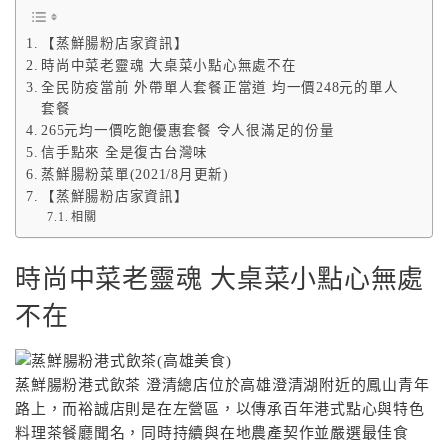
【蒸鮮腸粉店家資訊】
時尚中菜老靈魂 大桌菜小點心無處不在
全民防疫當前 外帶單人套餐正當道 均一價248元的單人
套餐
265元均一價吃飽優惠套餐 令人很滿足的份量
信手點來 全是復古台灣味
蒸鮮腸粉菜單(2021/8月更新)
【蒸鮮腸粉店家資訊】
相關
時尚中菜老靈魂 大桌菜小點心無處
不在
蒸鮮腸粉港式飲茶 澄清總店位於高雄澄清湖附近的鳳山青年
路上，而裕誠店則是在左營區，以傳承百年港式點心與特色
料理茶餐廳聞名，同時持續與在地農產契作並嚴選最佳食