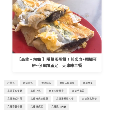
【高雄。前鎮 】隱藏版蛋餅！煎米血+麵糊蛋
餅~份量超滿足 - 天津味早餐
左營區
港式飲茶
港式點心
高雄三民美食
高雄台菜
高雄宴客餐廳
高雄小吃
高雄左營美食
高雄手路菜
高雄港式料理
高雄港式茶餐廳
高雄港點單人餐
高雄港點外帶
高雄聚餐餐廳
高雄辦桌菜
高雄鳳山美食