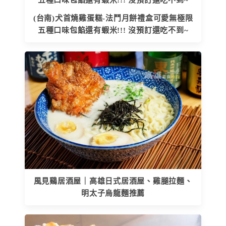
(台南)犬首燒雞蛋糕-法鬥月餅禮盒可愛無極限
五種口味包餡還有蝦米!!! 沒預訂還吃不到~
風見鷄居酒屋｜高雄日式居酒屋、雞腿拉麵、
明太子烏龍麵推薦