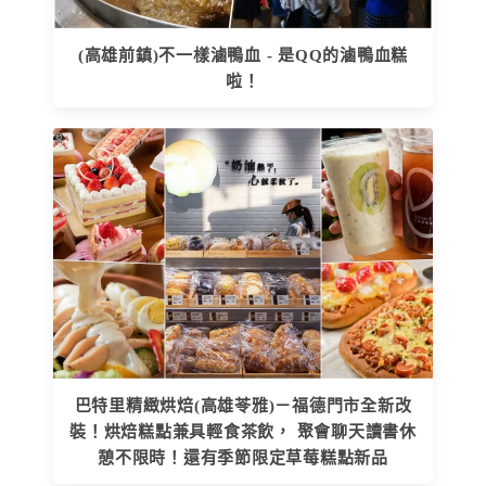
(高雄前鎮)不一樣滷鴨血 - 是QQ的滷鴨血糕
啦！
巴特里精緻烘焙(高雄苓雅)－福德門市全新改
裝！烘焙糕點兼具輕食茶飲， 聚會聊天讀書休
憩不限時！還有季節限定草莓糕點新品