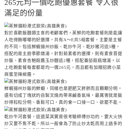
265元均一價吃飽優惠套餐 令人很
滿足的份量
對於喜歡飯麵類主食的老顧客們，蒸鮮的吃飽套餐則是能讓
人吃得飽嘟嘟的好選擇，共有A〜E共5組套餐，主要是主餐
的不同，包括鮮蝦揚州炒飯、乾炒牛河、乾炒豬河這3種，
搭配的是主廚季節燉湯，針對茹素者的選擇，則有素食菩提
炒飯、素食杏鮑菇醬玉炒麵這2種，搭配番茄菇菇燉湯。以
上吃飽套餐每套都是均一價265元，而且都有加贈招牌小菜
與蜜至辣椒醬。
鮮蝦揚州炒飯的鮮蝦，同樣也是肥肥又胖胖而且顆顆分明，
還有切成丁塊狀的自製叉燒肉帶來鹹香氣味，最厲害就是飯
炒得粒粒分明、香鬆可口，真的會一口接一口、欲罷不能。
乾炒牛河套餐，這道菜其實是很考驗師傅炒功的，要大火快
炒又要不焦不乾，所以一般會為了防止炒太乾而用上過多的