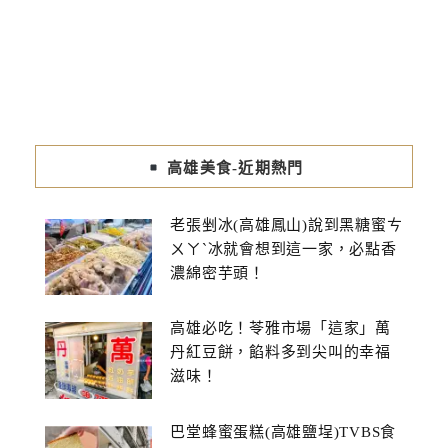
高雄美食-近期熱門
老張剉冰(高雄鳳山)說到黑糖蜜ㄘ
ㄨㄚˋ冰就會想到這一家，必點香
濃綿密芋頭！
高雄必吃！苓雅市場「這家」萬
丹紅豆餅，餡料多到尖叫的幸福
滋味！
巴堂蜂蜜蛋糕(高雄鹽埕)TVBS食