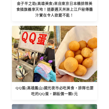
金子半之助(高雄美食)來自東京日本橋排隊美
食插旗義享天地！這豪邁天丼淋上江戶秘傳醬
汁實在令人欲罷不能！
QQ蛋(高雄鳳山)國光夜市必吃美食，排隊也要
吃的QQ蛋，銅板價一顆1元