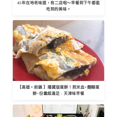
45年在地老味道，有二店啦～早餐到下午都能
吃到的美味。
【高雄。前鎮 】隱藏版蛋餅！煎米血+麵糊蛋
餅~份量超滿足 - 天津味早餐