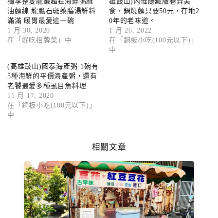
獨享整隻龍蝦超狂海鮮粥麻
雄鼓山)內惟隱藏版巷弄美
油麵線 龍膽石斑藥膳湯鮮料
食，鍋燒麵只要50元，在地2
滿滿 暖胃最愛這一碗
0年的老味道。
1 月 30, 2020
1 月 26, 2022
在「好吃招牌菜」中
在「銅板小吃(100元以下)」
中
(高雄鼓山)國泰海產粥-1碗有
5種海鮮的平價海產粥，還有
老饕最愛多種虱目魚料理
11 月 17, 2020
在「銅板小吃(100元以下)」
中
相關文章