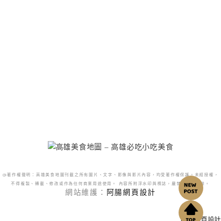
@著作權聲明：高雄美食地圖刊載之所有圖片、文字、影像與影片內容，均受著作權保護。未經授權，
不得複製、轉載、修改或作為任何商業用途使用。 內容所附浮水印與標誌，嚴禁更改或移除。
網站維護：
阿腸網頁設計
阿腸網頁設計