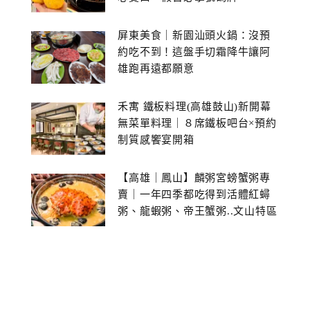
屏東美食｜新園汕頭火鍋：沒預
約吃不到！這盤手切霜降牛讓阿
雄跑再遠都願意
禾寓 鐵板料理(高雄鼓山)新開幕
無菜單料理｜８席鐵板吧台×預約
制質感饗宴開箱
【高雄｜鳳山】麟粥宮螃蟹粥專
賣｜一年四季都吃得到活體紅蟳
粥、龍蝦粥、帝王蟹粥..文山特區
美食