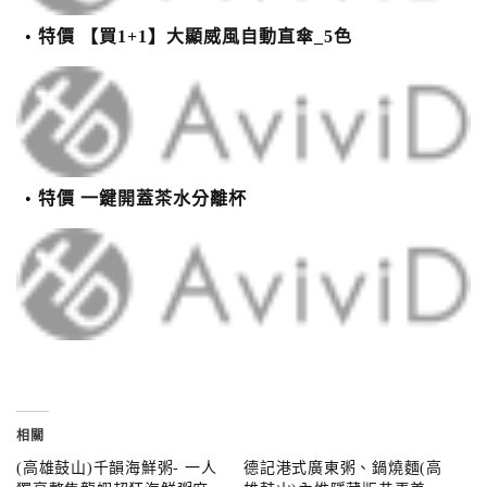
特價 【買1+1】大顯威風自動直傘_5色
特價 一鍵開蓋茶水分離杯
相關
(高雄鼓山)千韻海鮮粥- 一人
德記港式廣東粥、鍋燒麵(高