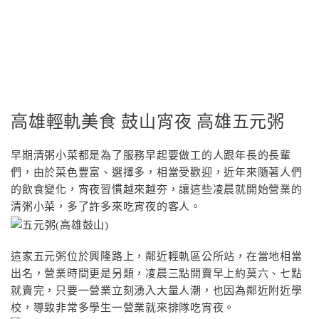
高雄輕軌美食 鼓山宵夜 高雄五元粥
早期清粥小菜都是為了服務早起要做工的人跟年長的長輩
們，由於菜色豐富、選擇多，相當受歡迎，近年來隨著人們
的飲食變化，宵夜習慣越來越夯，讓這些凌晨就開始營業的
清粥小菜，多了許多來吃宵夜的客人。
這家五元粥位於興隆路上，鄰近輕軌區公所站，在當地相當
出名，營業時間更是另類，凌晨三點開賣早上約莫六、七點
就賣完，只要一營業立刻湧入大量人潮，也因為鄰近附近學
校，導致非常多學生一營業就來排隊吃宵夜。