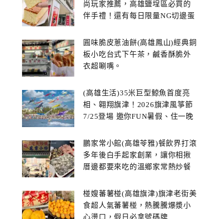
尚玩家推薦，高雄鹽埕區必買的
伴手禮！還有每日限量NG切邊蛋
糕
圓味脆皮蔥油餅(高雄鳳山)經典銅
板小吃台式下午茶，鹹香酥脆外
衣超唰嘴。
(高雄生活)35米巨型鯨魚首度亮
相、翱翔旗津！2026旗津風箏節
7/25登場 邀你FUN暑假、住一晚
鵬家常小館(高雄苓雅)餐飲界打滾
多年後白手起家創業，讓你相揪
厝邊都要來吃的溫鄉家常熱炒餐
館~
椪嫂蕃薯椪(高雄旗津)旗津老街美
食超人氣蕃薯椪，熱騰騰爆漿小
心燙口，假日必拿號碼牌