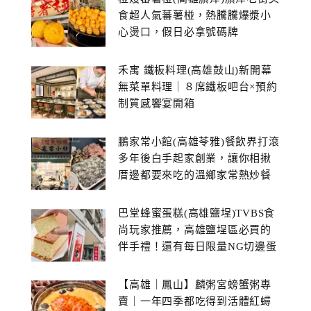
食超人氣蕃薯椪，熱騰騰爆漿小
心燙口，假日必拿號碼牌
禾寓 鐵板料理(高雄鼓山)新開幕
無菜單料理｜８席鐵板吧台×預約
制質感饗宴開箱
鵬家常小館(高雄苓雅)餐飲界打滾
多年後白手起家創業，讓你相揪
厝邊都要來吃的溫鄉家常熱炒餐
館~
巴堂蜂蜜蛋糕(高雄鹽埕)TVBS食
尚玩家推薦，高雄鹽埕區必買的
伴手禮！還有每日限量NG切邊蛋
糕
【高雄｜鳳山】麟粥宮螃蟹粥專
賣｜一年四季都吃得到活體紅蟳