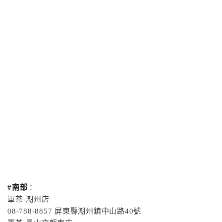
#南部
：
軍茶-潮州店
08-788-8857 屏東縣潮州鎮中山路40號