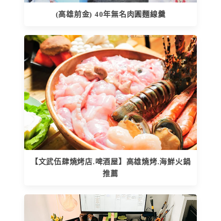
(高雄前金) 40年無名肉圓麵線羹
【文武伍肆燒烤店.啤酒屋】高雄燒烤.海鮮火鍋
推薦