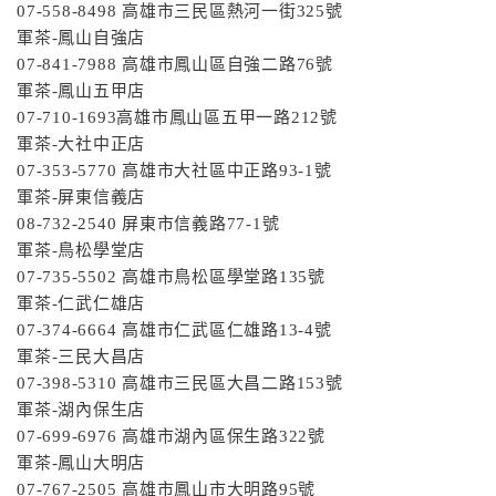
07-558-8498 高雄市三民區熱河一街325號
軍茶-鳳山自強店
07-841-7988 高雄市鳳山區自強二路76號
軍茶-鳳山五甲店
07-710-1693高雄市鳳山區五甲一路212號
軍茶-大社中正店
07-353-5770 高雄市大社區中正路93-1號
軍茶-屏東信義店
08-732-2540 屏東市信義路77-1號
軍茶-鳥松學堂店
07-735-5502 高雄市鳥松區學堂路135號
軍茶-仁武仁雄店
07-374-6664 高雄市仁武區仁雄路13-4號
軍茶-三民大昌店
07-398-5310 高雄市三民區大昌二路153號
軍茶-湖內保生店
07-699-6976 高雄市湖內區保生路322號
軍茶-鳳山大明店
07-767-2505 高雄市鳳山市大明路95號