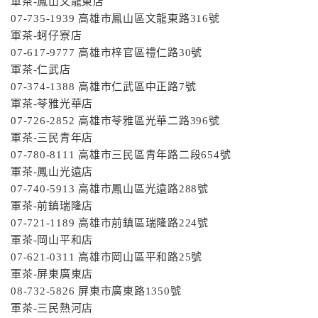
軍茶-鳳山文龍東店
07-735-1939 高雄市鳳山區文龍東路316號
軍茶-蚵仔寮店
07-617-9777 高雄市梓官區禮仁路30號
軍茶-仁武店
07-374-1388 高雄市仁武區中正路7號
軍茶-苓雅光華店
07-726-2852 高雄市苓雅區光華二路396號
軍茶-三民青年店
07-780-8111 高雄市三民區青年路二段654號
軍茶-鳳山光遠店
07-740-5913 高雄市鳳山區光遠路288號
軍茶-前鎮瑞隆店
07-721-1189 高雄市前鎮區瑞隆路224號
軍茶-岡山平和店
07-621-0311 高雄市岡山區平和路25號
軍茶-屏東廣東店
08-732-5826 屏東市廣東路1350號
軍茶-三民熱河店