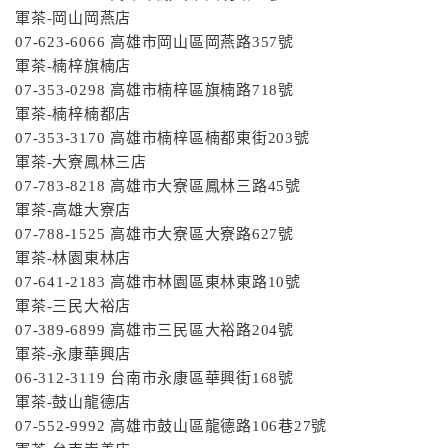
軍茶-岡山岡燕店
07-623-6066 高雄市岡山區岡燕路357號
軍茶-楠梓旗楠店
07-353-0298 高雄市楠梓區旗楠路718號
軍茶-楠梓楠都店
07-353-3170 高雄市楠梓區楠都東街203號
軍茶-大寮鳳林三店
07-783-8218 高雄市大寮區鳳林三路45號
軍茶-高雄大寮店
07-788-1525 高雄市大寮區大寮路627號
軍茶-林園東林店
07-641-2183 高雄市林園區東林東路10號
軍茶-三民大裕店
07-389-6899 高雄市三民區大裕路204號
軍茶-永康華興店
06-312-3119 台南市永康區華興街168號
軍茶-鼓山龍德店
07-552-9992 高雄市鼓山區龍德路106巷27號