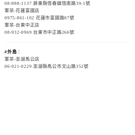
08-888-1137 屏東縣恆春鎮恆南路39-1號
軍茶-花蓮富國店
0975-861-102 花蓮市富國路87號
軍茶-台東中正店
08-932-0969 台東市中正路266號
#外島
：
軍茶-澎湖馬公店
06-921-0229 澎湖縣馬公市文山路352號