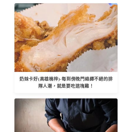
奶妹卡好(高雄楠梓)-每到傍晚門絡繹不絕的排
隊人潮，就是要吃這塊雞！