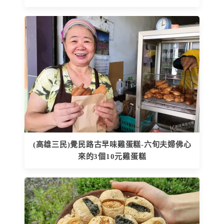
(高雄三民)覺民路古早味雞蛋糕-六旬夫婦佛心
來的3個10元雞蛋糕