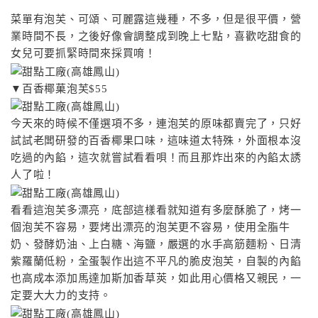
菜單有泡芙、可頌、可麗露這幾種，不多，但是很平價，營
業時間不長，之後好像會調整成到晚上七點，喜歡吃甜食的
女兒可要抓緊時間來採買唷！
▼百香椰菓泡芙$55
今天來的時候不僅選項不多，連泡芙的原味都賣完了，只好
試試老闆研發的百香椰果口味，這味道太特殊，外面根本沒
吃過的內餡，這次就嘗試看看唄！而且那炸出來的內餡太誘
人了啦！
看看這泡芙多漂亮，底部這樣看就知道有多麼酥脆了，烤一
個泡芙不容易，要烤出漂亮的泡芙更不容易，使用全脂牛
奶、發酵奶油、上白糖、海鹽，嚴選的水手高筋麵粉、日清
紫羅蘭低粉，全蛋製作出這不平凡的脆皮泡芙，自製的內餡
也高成本添加馬達加斯加香草莢，如此用心價格又親民，一
定要大大力的支持。