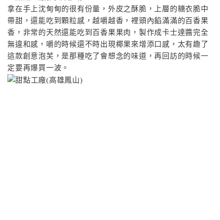
拿在手上沈甸甸的很有份量，外皮之酥脆，上層的糖衣脆中
帶甜，還能吃到顆粒感，越嚼越香，裡頭內餡滿滿的百香果
香，非常的天然還能吃到百香果果肉，製作成卡士達醬完全
無違和感，嚼的時候還不時出現椰果來增添口感，太有趣了
這款創意泡芙，是那種吃了會想念的味道，再回訪的時候一
定要再爆買一波。