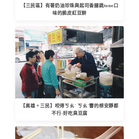
【三民區】有著奶油珍珠與起司香腸跳tone口
味的脆皮紅豆餅
【高雄。三民】咬得ㄎㄠˊ ㄎㄠˊ響的想安靜都
不行-好吃臭豆腐