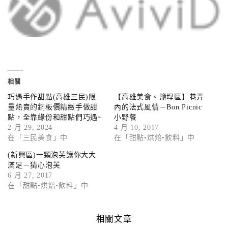
相關
巧遇手作甜點(高雄三民)限
【高雄美食。鹽埕區】巷弄
量熱賣的銅板價精緻手做甜
內的法式風情－Bon Picnic
點，全靠緣份和甜點們巧遇~
小野餐
2 月 29, 2024
4 月 10, 2017
在「三民美食」中
在「甜點•烘焙•飲料」中
(新興區)一顆泡芙讓你大大
滿足－猜心泡芙
6 月 27, 2017
在「甜點•烘焙•飲料」中
相關文章