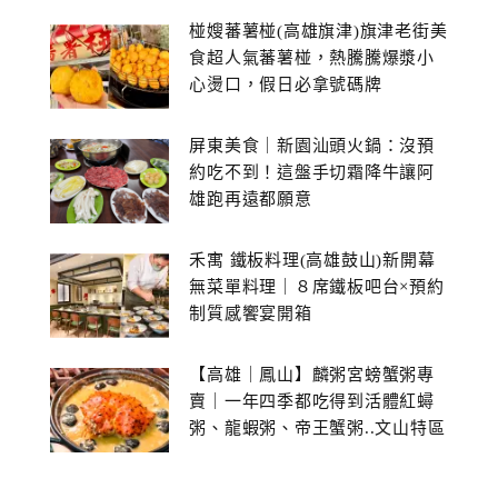
椪嫂蕃薯椪(高雄旗津)旗津老街美
食超人氣蕃薯椪，熱騰騰爆漿小
心燙口，假日必拿號碼牌
屏東美食｜新園汕頭火鍋：沒預
約吃不到！這盤手切霜降牛讓阿
雄跑再遠都願意
禾寓 鐵板料理(高雄鼓山)新開幕
無菜單料理｜８席鐵板吧台×預約
制質感饗宴開箱
【高雄｜鳳山】麟粥宮螃蟹粥專
賣｜一年四季都吃得到活體紅蟳
粥、龍蝦粥、帝王蟹粥..文山特區
美食