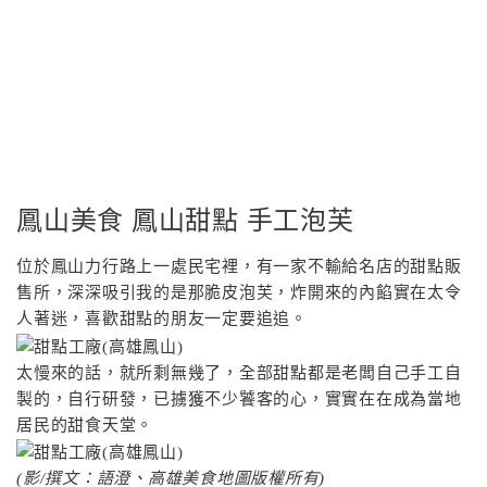
鳳山美食 鳳山甜點 手工泡芙
位於鳳山力行路上一處民宅裡，有一家不輸給名店的甜點販
售所，深深吸引我的是那脆皮泡芙，炸開來的內餡實在太令
人著迷，喜歡甜點的朋友一定要追追。
太慢來的話，就所剩無幾了，全部甜點都是老闆自己手工自
製的，自行研發，已擄獲不少饕客的心，實實在在成為當地
居民的甜食天堂。
(影/撰文：語澄、高雄美食地圖版權所有)