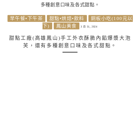
早午餐•下午茶
甜點•烘焙•飲料
銅板小吃(100元以
下)
鳳山美食
3 月 31, 2024
甜點工廠(高雄鳳山)手工外衣酥脆內餡爆漿大泡
芙，還有多種創意口味及各式甜點。