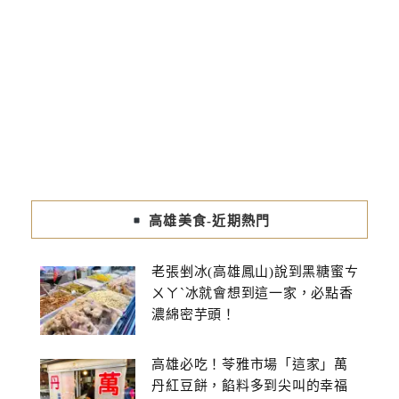
高雄美食-近期熱門
老張剉冰(高雄鳳山)說到黑糖蜜ㄘ
ㄨㄚˋ冰就會想到這一家，必點香
濃綿密芋頭！
高雄必吃！苓雅市場「這家」萬
丹紅豆餅，餡料多到尖叫的幸福