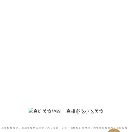
@著作權聲明：高雄美食地圖刊載之所有圖片、文字、影像與影片內容，均受著作權保護。未經授權，