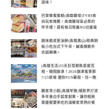
滋味！
巴堂蜂蜜蛋糕(高雄鹽埕)TVBS食
尚玩家推薦，高雄鹽埕區必買的
伴手禮！還有每日限量NG切邊蛋
糕
圓味脆皮蔥油餅(高雄鳳山)經典銅
板小吃台式下午茶，鹹香酥脆外
衣超唰嘴。
(高雄生活)35米巨型鯨魚首度亮
相、翱翔旗津！2026旗津風箏節
7/25登場 邀你FUN暑假、住一晚
鵬家常小館(高雄苓雅)餐飲界打滾
多年後白手起家創業，讓你相揪
厝邊都要來吃的溫鄉家常熱炒餐
館~