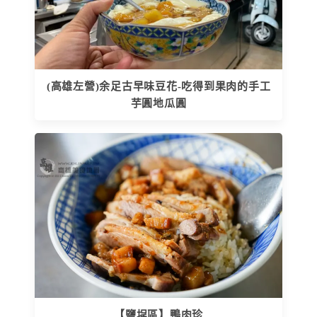
(高雄左營)余足古早味豆花-吃得到果肉的手工
芋圓地瓜圓
【鹽埕區】鴨肉珍