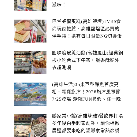
滋味！
巴堂蜂蜜蛋糕(高雄鹽埕)TVBS食
尚玩家推薦，高雄鹽埕區必買的
伴手禮！還有每日限量NG切邊蛋
糕
圓味脆皮蔥油餅(高雄鳳山)經典銅
板小吃台式下午茶，鹹香酥脆外
衣超唰嘴。
(高雄生活)35米巨型鯨魚首度亮
相、翱翔旗津！2026旗津風箏節
7/25登場 邀你FUN暑假、住一晚
鵬家常小館(高雄苓雅)餐飲界打滾
多年後白手起家創業，讓你相揪
厝邊都要來吃的溫鄉家常熱炒餐