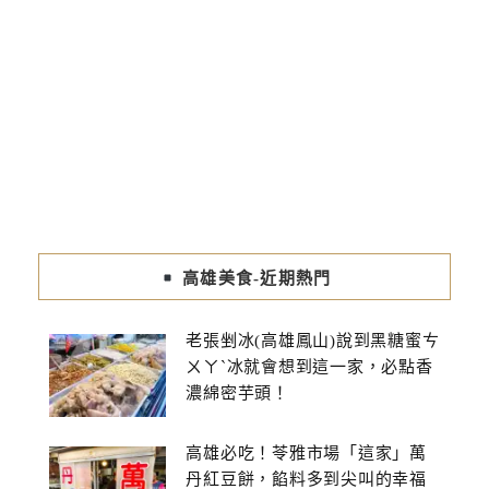
高雄美食-近期熱門
老張剉冰(高雄鳳山)說到黑糖蜜ㄘ
ㄨㄚˋ冰就會想到這一家，必點香
濃綿密芋頭！
高雄必吃！苓雅市場「這家」萬
丹紅豆餅，餡料多到尖叫的幸福