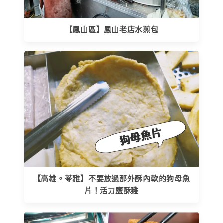
【鳳山區】鳳山老店水煎包
【高雄。苓雅】不要放過那外酥內軟的狗母魚
片！活力鹽酥雞