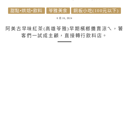
甜點•烘焙•飲料
苓雅美食
銅板小吃(100元以下)
6 月 16, 2024
阿美古早味紅茶(高雄苓雅)早期檳榔攤賣涼ㄟ，饕
客們一試成主顧，直接轉行飲料店。