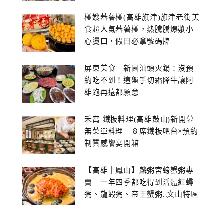
館~
椪嫂蕃薯椪(高雄旗津)旗津老街美
食超人氣蕃薯椪，熱騰騰爆漿小
心燙口，假日必拿號碼牌
屏東美食｜新園汕頭火鍋：沒預
約吃不到！這盤手切霜降牛讓阿
雄跑再遠都願意
禾寓 鐵板料理(高雄鼓山)新開幕
無菜單料理｜８席鐵板吧台×預約
制質感饗宴開箱
【高雄｜鳳山】麟粥宮螃蟹粥專
賣｜一年四季都吃得到活體紅蟳
粥、龍蝦粥、帝王蟹粥..文山特區
美食