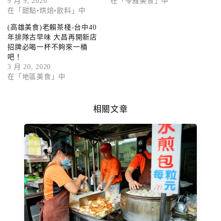
9 月 9, 2020
在「苓雅美食」中
在「甜點•烘焙•飲料」中
(高雄美食)老賴茶棧-台中40
年排隊古早味 大昌再開新店
招牌必喝一杯不夠來一桶
吧！
3 月 20, 2020
在「地區美食」中
相關文章