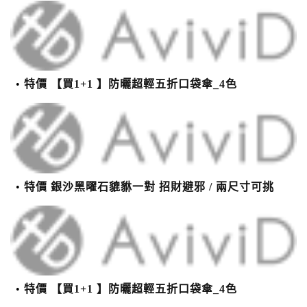
特價 【買1+1 】防曬超輕五折口袋傘_4色
特價 銀沙黑曜石貔貅一對 招財避邪 / 兩尺寸可挑
特價 【買1+1 】防曬超輕五折口袋傘_4色