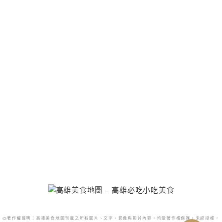
@著作權聲明：高雄美食地圖刊載之所有圖片、文字、影像與影片內容，均受著作權保護。未經授權，