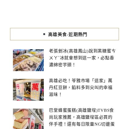
高雄美食-近期熱門
老張剉冰(高雄鳳山)說到黑糖蜜ㄘ
ㄨㄚˋ冰就會想到這一家，必點香
濃綿密芋頭！
高雄必吃！苓雅市場「這家」萬
丹紅豆餅，餡料多到尖叫的幸福
滋味！
巴堂蜂蜜蛋糕(高雄鹽埕)TVBS食
尚玩家推薦，高雄鹽埕區必買的
伴手禮！還有每日限量NG切邊蛋