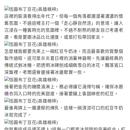
店裡的裝潢看得出年代了，但每一個角落都瀰漫著濃濃的懷
舊氛圍，不過這裡主打一個「走心靜自然涼」的意境，讓人
沉浸在一種舊時光的氛圍裡。不過不耐熱的朋友自己考慮老
慮，看是要跟冰品比比速度，或是打包帶回家去。
怎麼樣我都要先來上一碗紅豆牛奶冰，而且最喜歡欣賞整個
製作過程，這可是炎炎夏日裡的消暑神器啊。先讓最經典的
傳統式剉冰機，把透明冰磚刨成細緻雪白的冰花，飄落寬口
深盤裡，老闆還會邊接著冰邊壓實一些。
接著把金亮的糖漿澆淋上，務必得讓它澆得勻稱，確保冰跟
糖衣同入口時的完美甜度，接著要鋪上香甜綿密的紅豆。
最後再擠上一層濃郁的煉乳，這樣一碗清涼可口的紅豆牛奶
冰就完成了。
你就看這成品誘不誘人?這每一口都是冰與甜的完美結合，紅