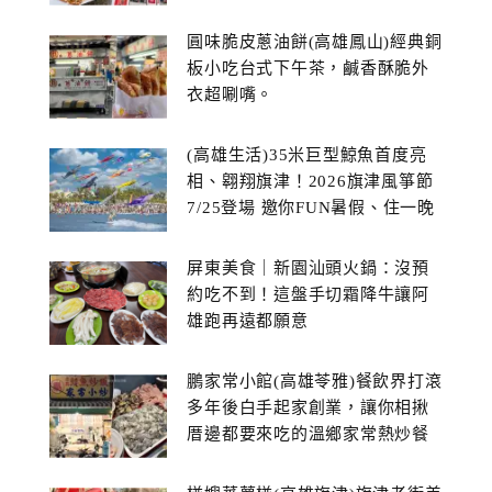
糕
圓味脆皮蔥油餅(高雄鳳山)經典銅
板小吃台式下午茶，鹹香酥脆外
衣超唰嘴。
(高雄生活)35米巨型鯨魚首度亮
相、翱翔旗津！2026旗津風箏節
7/25登場 邀你FUN暑假、住一晚
屏東美食｜新園汕頭火鍋：沒預
約吃不到！這盤手切霜降牛讓阿
雄跑再遠都願意
鵬家常小館(高雄苓雅)餐飲界打滾
多年後白手起家創業，讓你相揪
厝邊都要來吃的溫鄉家常熱炒餐
館~