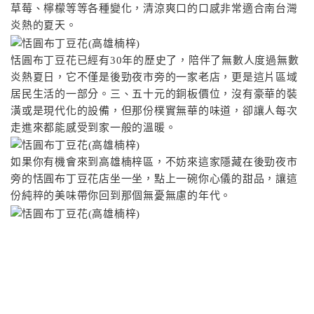
草莓、檸檬等等各種變化，清涼爽口的口感非常適合南台灣
炎熱的夏天。
恬圓布丁豆花已經有30年的歷史了，陪伴了無數人度過無數
炎熱夏日，它不僅是後勁夜市旁的一家老店，更是這片區域
居民生活的一部分。三、五十元的銅板價位，沒有豪華的裝
潢或是現代化的設備，但那份樸實無華的味道，卻讓人每次
走進來都能感受到家一般的溫暖。
如果你有機會來到高雄楠梓區，不妨來這家隱藏在後勁夜市
旁的恬圓布丁豆花店坐一坐，點上一碗你心儀的甜品，讓這
份純粹的美味帶你回到那個無憂無慮的年代。