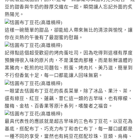
豆的甜香與牛奶的醇厚交織在一起，瞬間讓人忘記外面的炙
熱陽光。
這樣一碗簡單的甜品，卻能給人帶來無比的清涼與愉悅，讓
你在炎熱的午後有了最甜蜜的慰藉。
記得點這個超受歡迎的烤肉蛋吐司，因為吃得到這樣有厚度
預醃得很入味的原片肉，不是漢堡肉那種，而是新鮮溫體的
黑豬肉。乾煎的吐司麵包、煎蛋、烤肉片、美乃滋，簡單到
不行但香氣十足，每一口都能讓人回味無窮。
一眼望去恬圓布丁豆花的長長菜單，除了冰品、果汁、茶，
還有綠豆、紅豆、蓮藕、薏仁這一類的古早味，也有檸檬、
酸梅、金桔、百香果等原汁系列，嗜酸者之福音。
最具代表性的應該就是超古早味的三色布丁豆花。以豆花為
基底，搭配布丁、巧克力布丁和杏仁布丁，每一層口感都是
一種不同的享受，當然也有純豆花搭配珍珠、豆類、烏梅、