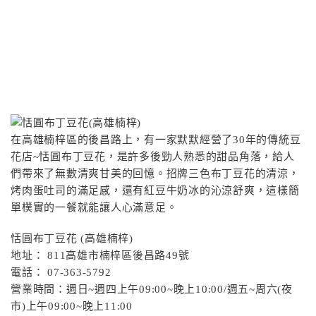
在高雄楠梓區的後昌路上，有一家默默經營了30年的傳統豆
花店~恬圓布丁豆花，是許多後勁人熟悉的甜品角落，給人
們帶來了無數清爽甘美的回憶。招牌三色布丁豆花的清涼，
烤肉蛋吐司的滿足感，還有紅豆牛奶冰的沁涼舒爽，這樣簡
單樸實的一餐就能讓人心滿意足。
恬圓布丁豆花 (高雄楠梓)
地址： 811高雄市楠梓區後昌路49號
電話： 07-363-5792
營業時間：週日~週四上午09:00~晚上10:00/週五~周六(夜
市)上午09:00~晚上11:00