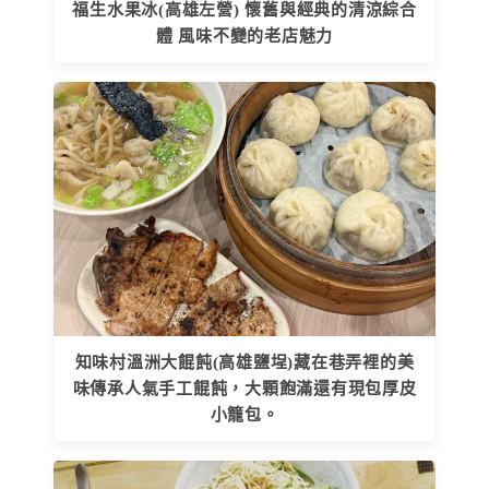
福生水果冰(高雄左營) 懷舊與經典的清涼綜合
體 風味不變的老店魅力
知味村溫洲大餛飩(高雄鹽埕)藏在巷弄裡的美
味傳承人氣手工餛飩，大顆飽滿還有現包厚皮
小籠包。