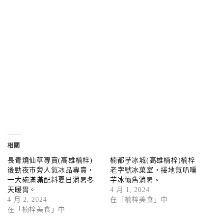
相關
長青燒仙草專賣(高雄楠梓)
楠都芋冰城(高雄楠梓)楠梓
後勁夜市旁人氣冰品專賣，
老字號冰菓室，接地氣叭噗
一大碗滿滿配料夏日消暑冬
芋冰懷舊消暑。
天暖胃。
4 月 1, 2024
4 月 2, 2024
在「楠梓美食」中
在「楠梓美食」中