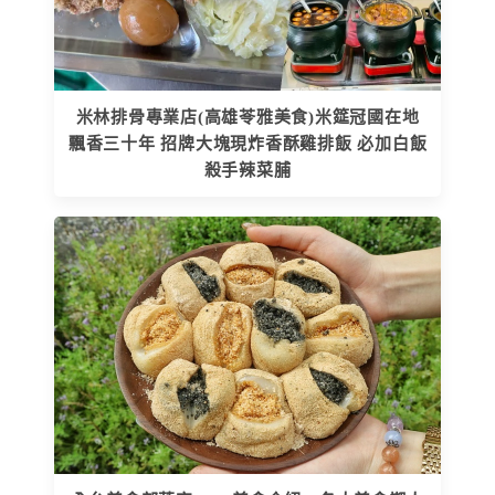
米林排骨專業店(高雄苓雅美食)米筵冠國在地
飄香三十年 招牌大塊現炸香酥雞排飯 必加白飯
殺手辣菜脯