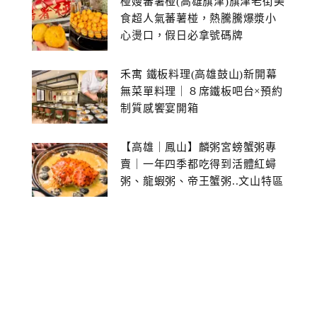
椪嫂蕃薯椪(高雄旗津)旗津老街美
食超人氣蕃薯椪，熱騰騰爆漿小
心燙口，假日必拿號碼牌
禾寓 鐵板料理(高雄鼓山)新開幕
無菜單料理｜８席鐵板吧台×預約
制質感饗宴開箱
【高雄｜鳳山】麟粥宮螃蟹粥專
賣｜一年四季都吃得到活體紅蟳
粥、龍蝦粥、帝王蟹粥..文山特區
美食