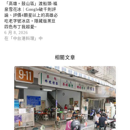
「高雄。鼓山區」渡船頭-福
泉雪花冰｜Google破千則評
論、評價4顆星以上的高雄必
吃老字號冰店。隱藏版黑豆
四色布丁我超愛~
6 月 8, 2026
在「中台港料理」中
相關文章