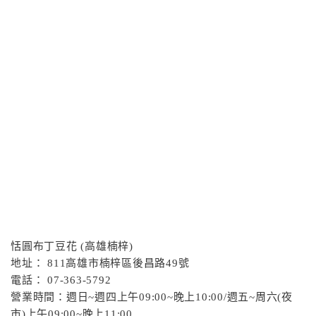
恬圓布丁豆花 (高雄楠梓)
地址： 811高雄市楠梓區後昌路49號
電話： 07-363-5792
營業時間：週日~週四上午09:00~晚上10:00/週五~周六(夜
市)上午09:00~晚上11:00