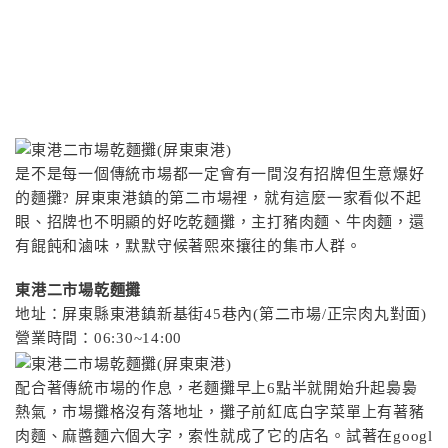
是不是每一個傳統市場都一定會有一間沒有招牌但生意爆好
的麵攤? 屏東東港鎮的第二市場裡，就有這麼一家看似不起
眼、招牌也不明顯的好吃乾麵攤，主打豬肉麵、牛肉麵，還
有餛飩和滷味，默默守候著熙來攘往的集市人群。
東港二市場乾麵攤
地址：屏東縣東港鎮新基街45巷內(第二市場/正宗肉丸對面)
營業時間：06:30~14:00
配合著傳統市場的作息，老麵攤早上6點半就開始升起裊裊
熱氣，市場攤格沒有落地址，攤子前紅底白字菜單上有著豬
肉麵、麻醬麵六個大字，索性就成了它的店名。試著在googl