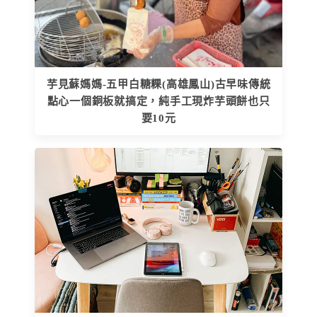
芋見蘇媽媽-五甲白糖粿(高雄鳳山)古早味傳統
點心一個銅板就搞定，純手工現炸芋頭餅也只
要10元