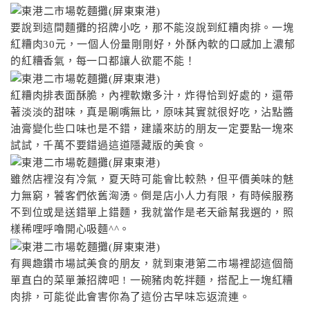
要說到這間麵攤的招牌小吃，那不能沒說到紅糟肉排。一塊
紅糟肉30元，一個人份量剛剛好，外酥內軟的口感加上濃郁
的紅糟香氣，每一口都讓人欲罷不能！
紅糟肉排表面酥脆，內裡軟嫩多汁，炸得恰到好處的，還帶
著淡淡的甜味，真是唰嘴無比，原味其實就很好吃，沾點醬
油膏變化些口味也是不錯，建議來訪的朋友一定要點一塊來
試試，千萬不要錯過這道隱藏版的美食。
雖然店裡沒有冷氣，夏天時可能會比較熱，但平價美味的魅
力無窮，饕客們依舊洶湧。倒是店小人力有限，有時候服務
不到位或是送錯單上錯麵，我就當作是老天爺幫我選的，照
樣稀哩呼嚕開心吸麵^^。
有興趣鑽市場試美食的朋友，就到東港第二市場裡認這個簡
單直白的菜單兼招牌吧 ! 一碗豬肉乾拌麵，搭配上一塊紅糟
肉排，可能從此會害你為了這份古早味忘返流連。