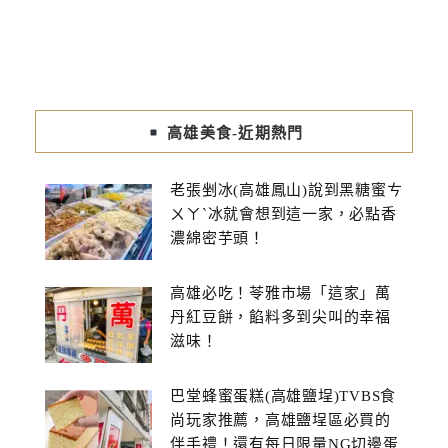
高雄美食-近期熱門
老張剉冰(高雄鳳山)說到黑糖蜜ㄘ
ㄨㄚˋ冰就會想到這一家，必點香
濃綿密芋頭！
高雄必吃！苓雅市場「這家」萬
丹紅豆餅，餡料多到尖叫的幸福
滋味！
巴堂蜂蜜蛋糕(高雄鹽埕)TVBS食
尚玩家推薦，高雄鹽埕區必買的
伴手禮！還有每日限量NG切邊蛋