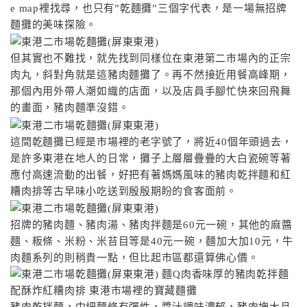
e map裡找尋，也只有”乾麵攤”三個字代表，是一場無招牌
麵攤的美味探險。
但其實也不難找，就先找到同樣位在東港第二市場內的正宗
肉丸，斜對角就是這豬肉麵攤了。再不然接近用餐高峰期，
那個內用外帶人潮如織的店面，以及店員手腳忙快來回飛舞
的畫面，豬肉麵準沒錯。
這間乾麵攤已經是市場裡的老字號了，將近40個年頭過去，
是許多東港在地人的日常，攤子上層層疊疊的大白瓷碗等著
應付高速流動的出餐，好把有著媽媽風味的豬肉乾拌麵和紅
糟肉排等古早味小吃送到殷殷期盼的食客面前。
招牌的豬肉麵、豬肉湯、豬肉拌麵是60元一碗，其他的麻醬
麵、粄條、米粉、米苔目等是40元一碗，麵加大加10元，牛
肉麵系列的則稍貴一點，但比起市區都還算佛心價。