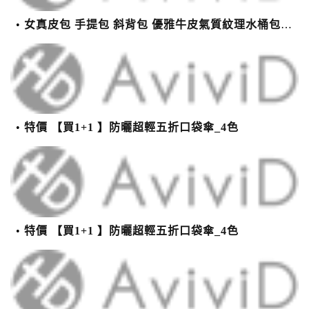
女真皮包 手提包 斜背包 優雅牛皮氣質紋理水桶包(2色)【XBO7950112】＊艾美時尚(現+預)
特價 【買1+1 】防曬超輕五折口袋傘_4色
特價 【買1+1 】防曬超輕五折口袋傘_4色