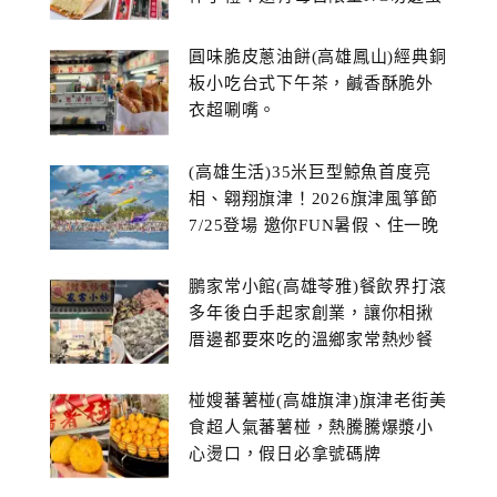
糕
圓味脆皮蔥油餅(高雄鳳山)經典銅
板小吃台式下午茶，鹹香酥脆外
衣超唰嘴。
(高雄生活)35米巨型鯨魚首度亮
相、翱翔旗津！2026旗津風箏節
7/25登場 邀你FUN暑假、住一晚
鵬家常小館(高雄苓雅)餐飲界打滾
多年後白手起家創業，讓你相揪
厝邊都要來吃的溫鄉家常熱炒餐
館~
椪嫂蕃薯椪(高雄旗津)旗津老街美
食超人氣蕃薯椪，熱騰騰爆漿小
心燙口，假日必拿號碼牌