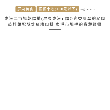
屏東美食
銅板小吃(100元以下)
10 月 26, 2024
東港二市場乾麵攤(屏東東港) 麵Q肉香味厚的豬肉
乾拌麵配酥炸紅糟肉排 東港市場裡的寶藏麵攤