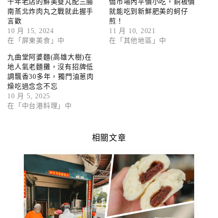
十年老店的鮮美雙丸配三腸
僑市場內平價小吃，銅板價
南蒸北炸肉丸之戰就此握手
就能吃到新鮮肥美的蚵仔
言歡
煎！
10 月 15, 2024
11 月 10, 2021
在「屏東美食」中
在「其他地區」中
九曲堂阿婆麵(高雄大樹)在
地人氣老麵攤，沒有招牌低
調飄香30多年，獨門油蔥肉
燥吃過念念不忘
10 月 5, 2025
在「中台港料理」中
相關文章