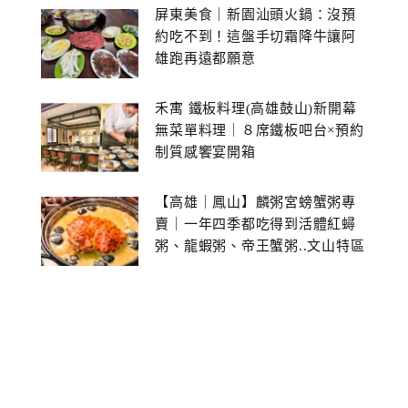
屏東美食｜新園汕頭火鍋：沒預
約吃不到！這盤手切霜降牛讓阿
雄跑再遠都願意
禾寓 鐵板料理(高雄鼓山)新開幕
無菜單料理｜８席鐵板吧台×預約
制質感饗宴開箱
【高雄｜鳳山】麟粥宮螃蟹粥專
賣｜一年四季都吃得到活體紅蟳
粥、龍蝦粥、帝王蟹粥..文山特區
美食