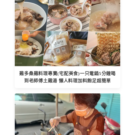
雞多桑雞料理專賣(宅配美食)一只電鍋5分鐘喝
到老師傅土雞湯 懶人料理加料飽足超簡單