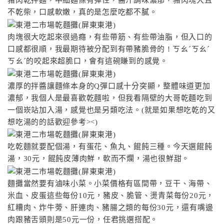
豬肉乾拌麵，中細麵條有彈性，醬汁調味濃郁，豬肉塊大且
不乾柴，口感軟嫩，真的是怎麼吃都不膩。
肉塊很大吃起來很過癮，有些帶筋、有些帶油脂，但入口的
口感都很順，我最期待被分配到有帶豬脆骨的 ! ㄎㄠˊㄎㄠˊ
ㄎㄠˊ的咬起來超脆口，會有這碗賺到的感覺。
濃厚的拌醬讓麵條本身的Q彈口感十分突顯，整體味道更加
濃郁，我個人是最喜歡乾麵啦，但我看隔壁的大哥乾麵吃到
一個崁站加入湯，感覺也是另類吃法。(就是如果想吃乾的又
想吃湯的的話歡迎參考><)
吃乾麵就要配個湯，有蛋花、魚丸、餛飩三種。今天選餛飩
湯，30元，餛飩皮薄肉鮮，軟而不爛，湯也很鮮甜。
麵攤當然要有滷味小菜。小菜價格有區間帶，豆干、海帶、
米血、皮蛋這些每份10元，豬皮、脆管、燙青菜每份20元，
紅糟肉、炸牛蒡、肝連肉、豬腸之類的每份30元，還有嘴邊
肉跟豬舌頭則是50元一份，任君挑選搭配。