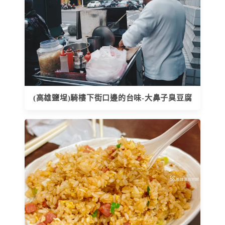
(高雄鹽埕)騎樓下街口邊的台味-大鼻子臭豆腐