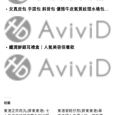
女真皮包 手提包 斜背包 優雅牛皮氣質紋理水桶包(2色)【XBO7950112】＊艾美時尚(現+預)
纖潤鮮銀耳禮盒｜人氣美容保養款
相關
東港正宗肉丸(屏東東港) 七
東港家蚵仔煎(屏東東港)華