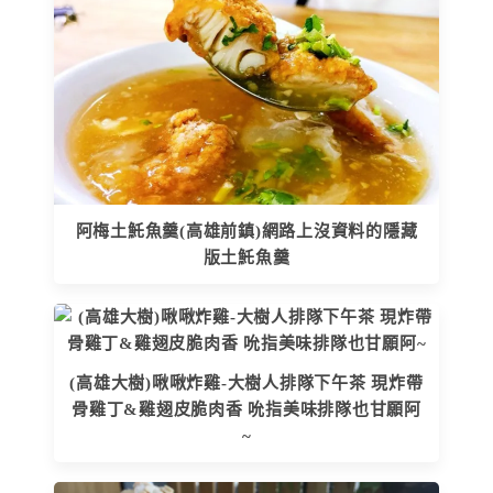
阿梅土魠魚羹(高雄前鎮)網路上沒資料的隱藏
版土魠魚羹
(高雄大樹)啾啾炸雞-大樹人排隊下午茶 現炸帶
骨雞丁&雞翅皮脆肉香 吮指美味排隊也甘願阿
~