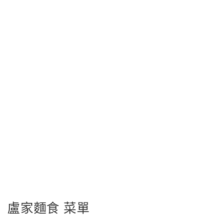
盧家麵食 菜單