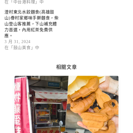
在「中台港料理」中
澄村東北水餃麵食(高雄鼓
山)眷村家鄉味手擀麵食，柴
山登山客推薦，下山補充體
力首選，內用紅茶免費供
應。
3 月 31, 2024
在「鼓山美食」中
相關文章