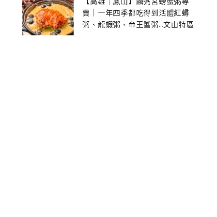
【高雄｜鳳山】麟粥宮螃蟹粥專
賣｜一年四季都吃得到活體紅蟳
粥、龍蝦粥、帝王蟹粥..文山特區
美食