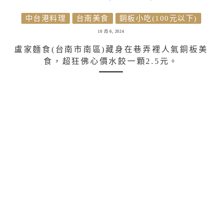
中台港料理
台南美食
銅板小吃(100元以下)
10 月 6, 2024
盧家麵食(台南市南區)藏身在巷弄裡人氣銅板美
食，超狂佛心價水餃一顆2.5元。