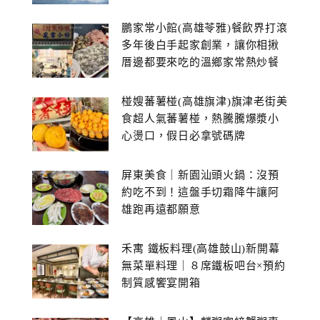
鵬家常小館(高雄苓雅)餐飲界打滾
多年後白手起家創業，讓你相揪
厝邊都要來吃的溫鄉家常熱炒餐
館~
椪嫂蕃薯椪(高雄旗津)旗津老街美
食超人氣蕃薯椪，熱騰騰爆漿小
心燙口，假日必拿號碼牌
屏東美食｜新園汕頭火鍋：沒預
約吃不到！這盤手切霜降牛讓阿
雄跑再遠都願意
禾寓 鐵板料理(高雄鼓山)新開幕
無菜單料理｜８席鐵板吧台×預約
制質感饗宴開箱