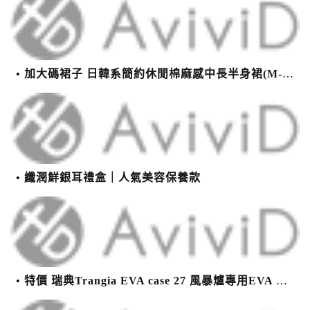
加大碼裙子 日韓系簡約休閒棉麻感中長半身裙(M-2XL)【XMS54038】＊艾美時尚(現+預)
纖潤鮮銀耳禮盒｜人氣美容保養款
特價 瑞典Trangia EVA case 27 風暴爐專用EVA 防護外盒(小)-黑