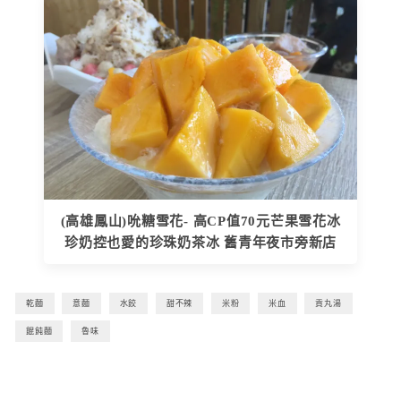
(高雄鳳山)吮糖雪花- 高CP值70元芒果雪花冰
珍奶控也愛的珍珠奶茶冰 舊青年夜市旁新店
乾麵
意麵
水餃
甜不辣
米粉
米血
貢丸湯
餛飩麵
魯味