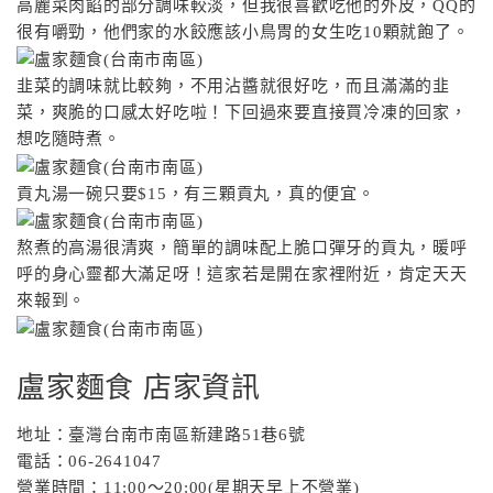
高麗菜肉餡的部分調味較淡，但我很喜歡吃他的外皮，QQ的
很有嚼勁，他們家的水餃應該小鳥胃的女生吃10顆就飽了。
韭菜的調味就比較夠，不用沾醬就很好吃，而且滿滿的韭
菜，爽脆的口感太好吃啦！下回過來要直接買冷凍的回家，
想吃隨時煮。
貢丸湯一碗只要$15，有三顆貢丸，真的便宜。
熬煮的高湯很清爽，簡單的調味配上脆口彈牙的貢丸，暖呼
呼的身心靈都大滿足呀！這家若是開在家裡附近，肯定天天
來報到。
盧家麵食 店家資訊
地址：臺灣台南市南區新建路51巷6號
電話：06-2641047
營業時間：11:00～20:00(星期天早上不營業)