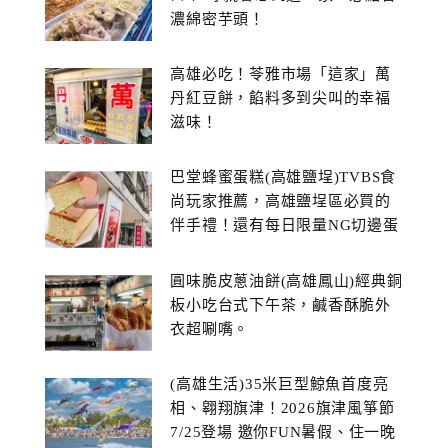
濃綿密芋頭！
高雄必吃！苓雅市場「這家」萬
丹紅豆餅，餡料多到尖叫的幸福
滋味！
巴堂蜂蜜蛋糕(高雄鹽埕)TVBS食
尚玩家推薦，高雄鹽埕區必買的
伴手禮！還有每日限量NG切邊蛋
糕
圓味脆皮蔥油餅(高雄鳳山)經典銅
板小吃台式下午茶，鹹香酥脆外
衣超唰嘴。
(高雄生活)35米巨型鯨魚首度亮
相、翱翔旗津！2026旗津風箏節
7/25登場 邀你FUN暑假、住一晚