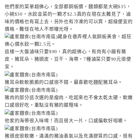
他們家的菜單超佛心，全部都銅板價，麵類都是大碗$35，
小碗$30，水餃韭菜的一顆才$2.5真的在現在太難見了，滷
味的價格也有寫上去，另外也有冷凍的可以買，超級便宜的
價格，難怪在地人不想曝光呀。
這樣一大盤滷味只要$90，真的超佛心，有肉有小腸有豬
皮、豬耳朵、豬頭皮、豆干、海帶，7種滷菜只要90元很便
宜。
豬耳朵軟軟脆脆的口感很不錯，最喜歡吃麵配豬耳朵。
豬肉的部分這次選的是瘦肉，吃起來也不會太乾太硬，軟嫩
口感很好吃，重點沒有豬的腥羶味。
他家的海帶很入味唷！而且很大一片，口感偏軟好咀嚼。
豬頭皮很軟嫩，滿滿的豬油香氣以及充滿膠質的口感，很有