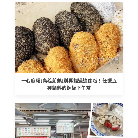
一心麻糬(高雄前鎮)別再錯過這家啦！任選五
種餡料的銅板下午茶