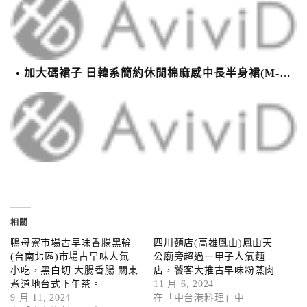
加大碼裙子 日韓系簡約休閒棉麻感中長半身裙(M-2XL)【XMS54038】＊艾美時尚(現+預)
相關
鴨母寮市場古早味香腸黑輪
四川麵店(高雄鳳山)鳳山天
(台南北區)市場古早味人氣
公廟旁超過一甲子人氣麵
小吃，黑白切 大腸香腸 關東
店，饕客大推古早味粉蒸肉
煮道地台式下午茶。
11 月 6, 2024
9 月 11, 2024
在「中台港料理」中