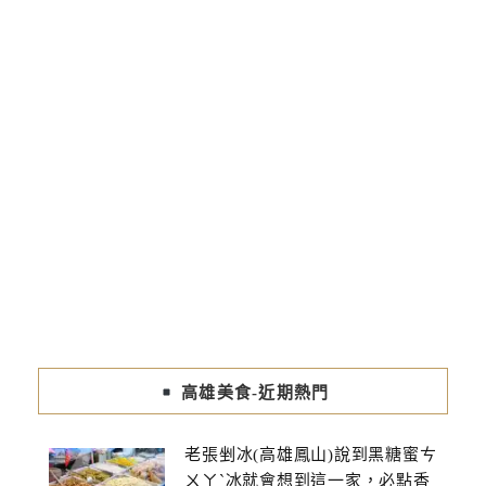
高雄美食-近期熱門
老張剉冰(高雄鳳山)說到黑糖蜜ㄘ
ㄨㄚˋ冰就會想到這一家，必點香