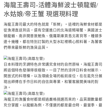
海龍王壽司-活體海鮮波士頓龍蝦/
水姑娘/帝王蟹 現選現料理
海龍王壽司最大的特色就是「新鮮」。這裡的海鮮食材都是
從漁港直送到店，還有空運進口的北海道鱈場蟹、美國波士
頓龍蝦、南非開普敦鮑魚、俄羅斯庫貢島北寄貝等，種類多
達十幾種，都在特別訂製的大型水缸裡精心照料著，為饕客
們帶來最新鮮的漁貨品質。
日本料理的烹調特色非常講究食材的自然原味，海龍王壽司
將這個特色發揮得很極致。一目了然的涼拌日料食材展示、
開放式的料理檯，以及環繞全場的板前座位，在在能充分展
現出師傅在手作日料的自信與專業，和饕客展開美味的對
決。
海龍王的漁獲食材都是經過嚴格挑選而來的，品質跟數量都
充分掌握。以龍蝦為例，不僅選的都是最合時、最當季、最