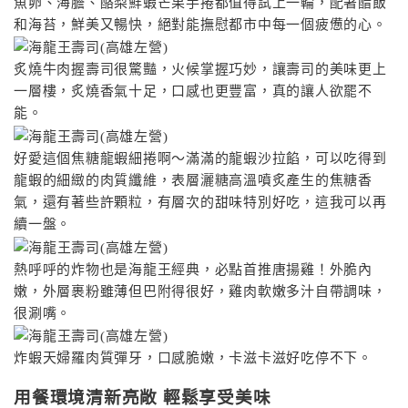
魚卵、海膽、酪梨鮮蝦芒果手捲都值得試上一輪，配著醋飯
和海苔，鮮美又暢快，絕對能撫慰都市中每一個疲憊的心。
炙燒牛肉握壽司很驚豔，火候掌握巧妙，讓壽司的美味更上
一層樓，炙燒香氣十足，口感也更豐富，真的讓人欲罷不
能。
好愛這個焦糖龍蝦細捲啊〜滿滿的龍蝦沙拉餡，可以吃得到
龍蝦的細緻的肉質纖維，表層灑糖高溫噴炙產生的焦糖香
氣，還有著些許顆粒，有層次的甜味特別好吃，這我可以再
續一盤。
熱呼呼的炸物也是海龍王經典，必點首推唐揚雞！外脆內
嫩，外層裹粉雖薄但巴附得很好，雞肉軟嫩多汁自帶調味，
很涮嘴。
炸蝦天婦羅肉質彈牙，口感脆嫩，卡滋卡滋好吃停不下。
用餐環境清新亮敞 輕鬆享受美味