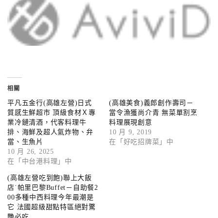
相關
平凡五金行(高雄左營)日式
(高雄美食)義郎創作壽司－
質感生鮮超市 頂級食材Ｘ專
當令漁獲尚介青 無菜單割烹
業冷鏈清酒，代客料理牛
料理展現創意
排、海鮮及超人氣炸物、弁
10 月 9, 2019
當、生魚片
在「好吃招牌菜」中
10 月 26, 2025
在「中台港料理」中
(高雄左營吃到飽)聯上大飯
店˙帕里巴黎Buffet－自助餐2
00多種中西料理今年最潮是
它 法國超級甜點特區絕對驚
艷必吃