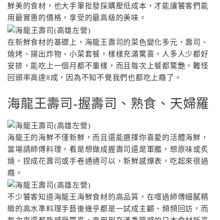
鮮美的食材，也大手筆批發採購壓低成本，才能讓饕客們能
用最實惠的價格，享受的最高級的美味。
在新鮮食材的基礎上，海龍王壽司的菜色變化多元，壽司、
燒烤、揚出炸物、小菜套餐，樣樣充滿驚喜，人多人少都好
安排，能吃上一個月都不重樣，而且每次上餐都驚艷，難怪
回頭率高達8成，因為不知不覺我們也都吃上癮了。
海龍王壽司-握壽司、熟食、天婦羅
海龍王的海鮮不僅新鮮，而且還能選擇你喜愛的活體海鮮，
當場請師傅料理，看是想做成握壽司還是軍艦，想原味或炙
燒，捏成花壽司或手卷通通可以，新鮮感爆表，吃起來很過
癮。
不少饕客知道海龍王海鮮食材的高品質，在嚐過師傅細膩精
緻的高水準料理手藝後幾乎都是一試成主顧、頻頻回訪，而