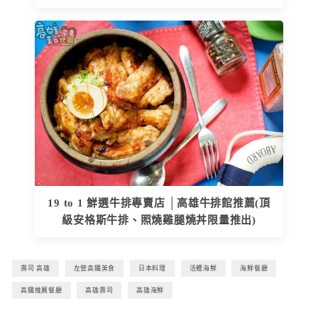
19 to 1 鮮選牛排專賣店 │高雄牛排館推薦(頂
級安格斯牛排、照燒雞腿燒丼限量推出)
壽司 高雄
左營高鐵美食
日本料理
活體海鮮
海鮮餐廳
高鐵推薦餐廳
高雄壽司
高雄海鮮