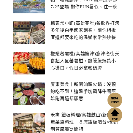
7/25登場 邀你FUN暑假、住一晚
鵬家常小館(高雄苓雅)餐飲界打滾
多年後白手起家創業，讓你相揪
厝邊都要來吃的溫鄉家常熱炒餐
館~
椪嫂蕃薯椪(高雄旗津)旗津老街美
食超人氣蕃薯椪，熱騰騰爆漿小
心燙口，假日必拿號碼牌
屏東美食｜新園汕頭火鍋：沒預
約吃不到！這盤手切霜降牛讓阿
雄跑再遠都願意
禾寓 鐵板料理(高雄鼓山)新開幕
無菜單料理｜８席鐵板吧台×預約
制質感饗宴開箱