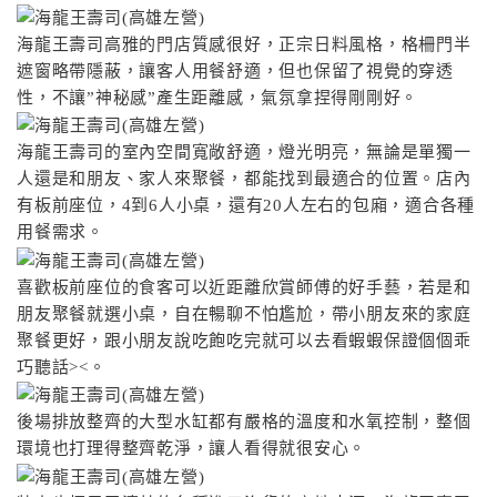
海龍王壽司高雅的門店質感很好，正宗日料風格，格柵門半
遮窗略帶隱蔽，讓客人用餐舒適，但也保留了視覺的穿透
性，不讓”神秘感”產生距離感，氣氛拿捏得剛剛好。
海龍王壽司的室內空間寬敞舒適，燈光明亮，無論是單獨一
人還是和朋友、家人來聚餐，都能找到最適合的位置。店內
有板前座位，4到6人小桌，還有20人左右的包廂，適合各種
用餐需求。
喜歡板前座位的食客可以近距離欣賞師傅的好手藝，若是和
朋友聚餐就選小桌，自在暢聊不怕尷尬，帶小朋友來的家庭
聚餐更好，跟小朋友說吃飽吃完就可以去看蝦蝦保證個個乖
巧聽話><。
後場排放整齊的大型水缸都有嚴格的溫度和水氧控制，整個
環境也打理得整齊乾淨，讓人看得就很安心。