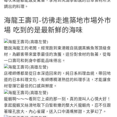
每次來還都能感受驚喜，享用到充滿季節感的日本食材所烹
調出的料理。
海龍王壽司-彷彿走進築地市場外市
場 吃到的是最新鮮的海味
聽說海龍王的老闆，經常跑到東港親自挑選黑鮪魚等頂級食
材，為顧客帶來當季最佳的漁獲，這份對食材的執著，從每
一口壽司和刺身中都能品味得出。
店裡師傅都是從日本深造回來的，純日系料理血統，帶回地
道的日本料理文化，有師傅精湛熟捻的料理手法，才能讓食
材發揮它最佳的口感與鮮度。
龍蝦啊〜〜〜看到它上桌的那一刻，真的是叫人心情大好！
拿起龍蝦叉絲滑地取下白皙軟嫩的整大片龍蝦肉，忍不住跟
著瞳孔放大、內心雀躍，送入口中滿嘴鮮甜，太夢幻了。