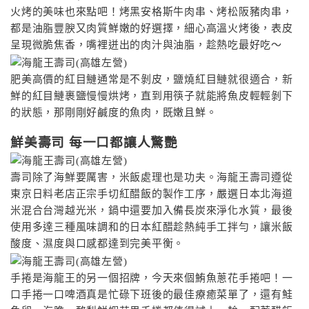
火烤的美味也來點吧！烤黑安格斯牛肉串、烤松阪豬肉串，
都是油脂豐腴又肉質鮮嫩的好選擇，細心高溫火烤後，表皮
呈現微脆焦香，嘴裡迸出的肉汁與油脂，趁熱吃最好吃〜
肥美高價的紅目鰱通常是不剝皮，鹽燒紅目鰱就很適合，新
鮮的紅目鰱裹鹽慢慢烘烤，直到用筷子就能將魚皮輕輕剝下
的狀態，那剛剛好鹹度的魚肉，既嫩且鮮。
鮮美壽司 每一口都讓人驚艷
壽司除了海鮮要厲害，米飯處理也是功夫。海龍王壽司遵從
東京日料老店正宗手切紅醋飯的製作工序，嚴選日本北海道
米混合台灣越光米，鍋中還要加入備長炭來淨化水質，最後
使用多達三種風味調和的日本紅醋趁熱純手工拌勻，讓米飯
酸度、濕度與口感都達到完美平衡。
手捲是海龍王的另一個招牌，今天來個鮪魚蔥花手捲吧！一
口手捲一口啤酒真是忙碌下班後的最佳療癒菜單了，還有鮭