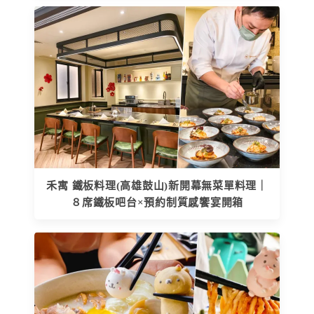
禾寓 鐵板料理(高雄鼓山)新開幕無菜單料理｜
８席鐵板吧台×預約制質感饗宴開箱