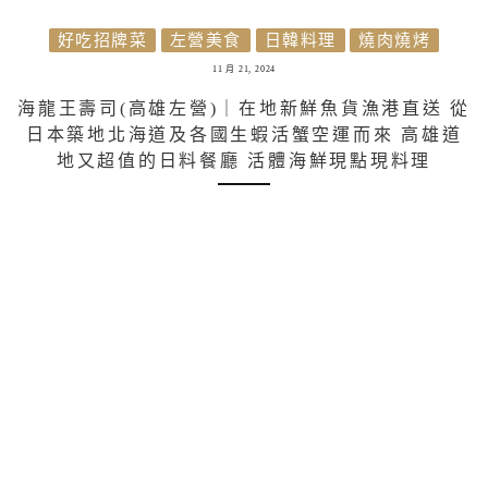
好吃招牌菜
左營美食
日韓料理
燒肉燒烤
11 月 21, 2024
海龍王壽司(高雄左營)｜在地新鮮魚貨漁港直送 從
日本築地北海道及各國生蝦活蟹空運而來 高雄道
地又超值的日料餐廳 活體海鮮現點現料理