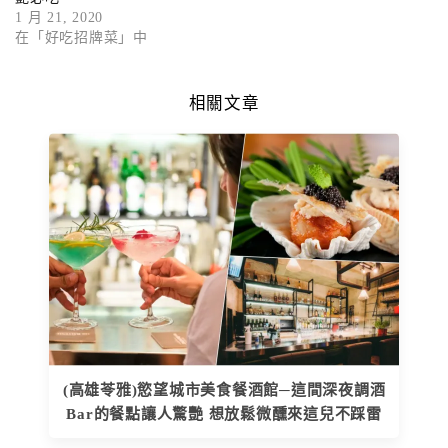
1 月 21, 2020
在「好吃招牌菜」中
相關文章
(高雄苓雅)慾望城市美食餐酒館─這間深夜調酒
Bar的餐點讓人驚艷 想放鬆微醺來這兒不踩雷