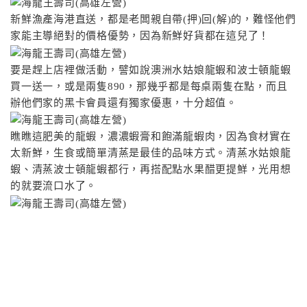
新鮮漁產海港直送，都是老闆親自帶(押)回(解)的，難怪他們
家能主導絕對的價格優勢，因為新鮮好貨都在這兒了！
要是趕上店裡做活動，譬如說澳洲水姑娘龍蝦和波士頓龍蝦
買一送一，或是兩隻890，那幾乎都是每桌兩隻在點，而且
辦他們家的黑卡會員還有獨家優惠，十分超值。
瞧瞧這肥美的龍蝦，濃濃蝦膏和飽滿龍蝦肉，因為食材實在
太新鮮，生食或簡單清蒸是最佳的品味方式。清蒸水姑娘龍
蝦、清蒸波士頓龍蝦都行，再搭配點水果醋更提鮮，光用想
的就要流口水了。