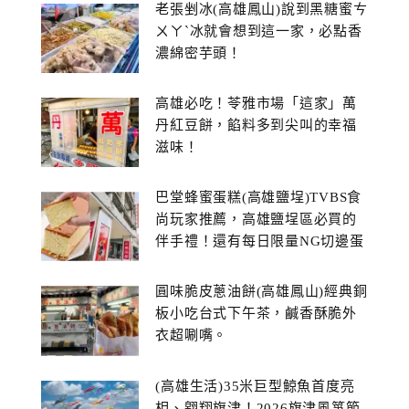
老張剉冰(高雄鳳山)說到黑糖蜜ㄘ
ㄨㄚˋ冰就會想到這一家，必點香
濃綿密芋頭！
高雄必吃！苓雅市場「這家」萬
丹紅豆餅，餡料多到尖叫的幸福
滋味！
巴堂蜂蜜蛋糕(高雄鹽埕)TVBS食
尚玩家推薦，高雄鹽埕區必買的
伴手禮！還有每日限量NG切邊蛋
糕
圓味脆皮蔥油餅(高雄鳳山)經典銅
板小吃台式下午茶，鹹香酥脆外
衣超唰嘴。
(高雄生活)35米巨型鯨魚首度亮
相、翱翔旗津！2026旗津風箏節