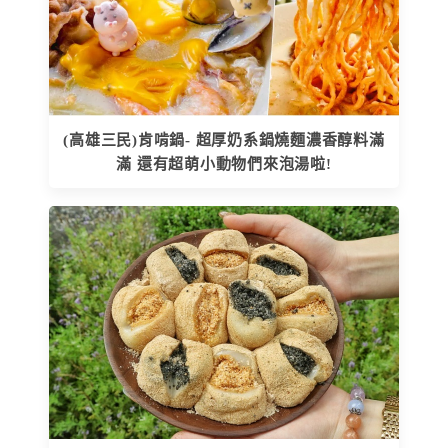
(高雄三民)肯啃鍋- 超厚奶系鍋燒麵濃香醇料滿
滿 還有超萌小動物們來泡湯啦!