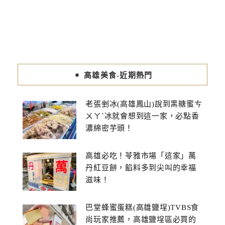
高雄美食-近期熱門
老張剉冰(高雄鳳山)說到黑糖蜜ㄘ
ㄨㄚˋ冰就會想到這一家，必點香
濃綿密芋頭！
高雄必吃！苓雅市場「這家」萬
丹紅豆餅，餡料多到尖叫的幸福
滋味！
巴堂蜂蜜蛋糕(高雄鹽埕)TVBS食
尚玩家推薦，高雄鹽埕區必買的