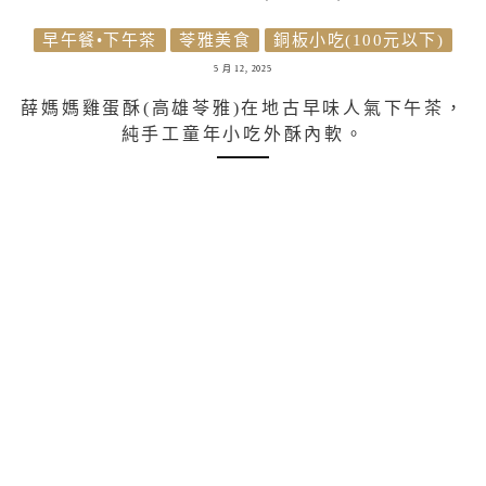
早午餐•下午茶
苓雅美食
銅板小吃(100元以下)
5 月 12, 2025
薛媽媽雞蛋酥(高雄苓雅)在地古早味人氣下午茶，
純手工童年小吃外酥內軟。