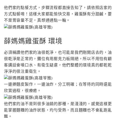
他們家的點餐方式，步驟流程都直接告知了，請依照店家的
方式點餐唷！這樣大家都能愉快交易，雞蛋酥有分甜鹹，要
不是胃容量不足，真想通通點一輪。
薛媽媽雞蛋酥 環境
必須稱讚他們家的油很乾淨，也可能是我們剛開店去的，油
很乾淨是正常的，攤位有用壓克力板隔絕，所以不用怕有顧
客講話會噴口水、有衛生疑慮，他們整體的環境真的都乾乾
淨淨的很注重衛生。
一邊擀麵皮製作，一邊油炸，分工明確；在等待的同時還能
欣賞過程，很療癒。
他們家的油不是到很多油鍋的那種，是淺淺的，感覺這樣更
能掌握麵糰的油炸狀態，均勻受熱，而且麵糰也不會亂跑亂
飄。