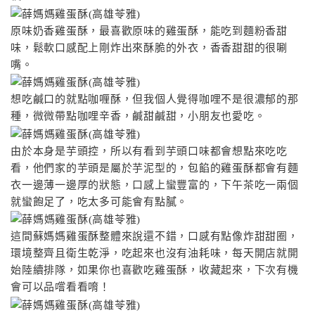
原味奶香雞蛋酥，最喜歡原味的雞蛋酥，能吃到麵粉香甜
味，鬆軟口感配上剛炸出來酥脆的外衣，香香甜甜的很唰
嘴。
想吃鹹口的就點咖喱酥，但我個人覺得咖哩不是很濃郁的那
種，微微帶點咖哩辛香，鹹甜鹹甜，小朋友也愛吃。
由於本身是芋頭控，所以有看到芋頭口味都會想點來吃吃
看，他們家的芋頭是屬於芋泥型的，包餡的雞蛋酥都會有麵
衣一邊薄一邊厚的狀態，口感上蠻豐富的，下午茶吃一兩個
就蠻飽足了，吃太多可能會有點膩。
這間蘇媽媽雞蛋酥整體來說還不錯，口感有點像炸甜甜圈，
環境整齊且衛生乾淨，吃起來也沒有油耗味，每天開店就開
始陸續排隊，如果你也喜歡吃雞蛋酥，收藏起來，下次有機
會可以品嚐看看唷！