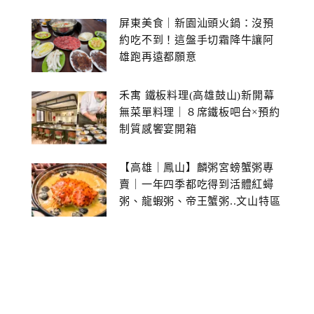
屏東美食｜新園汕頭火鍋：沒預
約吃不到！這盤手切霜降牛讓阿
雄跑再遠都願意
禾寓 鐵板料理(高雄鼓山)新開幕
無菜單料理｜８席鐵板吧台×預約
制質感饗宴開箱
【高雄｜鳳山】麟粥宮螃蟹粥專
賣｜一年四季都吃得到活體紅蟳
粥、龍蝦粥、帝王蟹粥..文山特區
美食