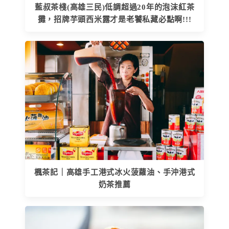
藍叔茶棧(高雄三民)低調超過20年的泡沫紅茶
攤，招牌芋頭西米露才是老饕私藏必點啊!!!
楓茶記｜高雄手工港式冰火菠蘿油、手沖港式
奶茶推薦