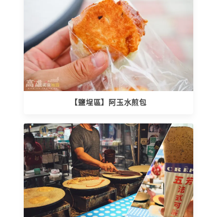
【鹽埕區】阿玉水煎包