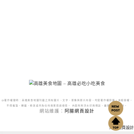
@著作權聲明：高雄美食地圖刊載之所有圖片、文字、影像與影片內容，均受著作權保護。未經授權，
不得複製、轉載、修改或作為任何商業用途使用。 內容所附浮水印與標誌，嚴禁更改或移除。
網站維護：
阿腸網頁設計
阿腸網頁設計