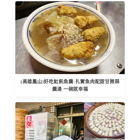
(高雄鳳山)好吃𩵚魠魚羹-扎實魚肉配甜甘微蒜
羹湯 一碗就幸福