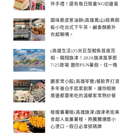
伴手禮！還有每日限量NG切邊蛋
糕
圓味脆皮蔥油餅(高雄鳳山)經典銅
板小吃台式下午茶，鹹香酥脆外
衣超唰嘴。
(高雄生活)35米巨型鯨魚首度亮
相、翱翔旗津！2026旗津風箏節
7/25登場 邀你FUN暑假、住一晚
鵬家常小館(高雄苓雅)餐飲界打滾
多年後白手起家創業，讓你相揪
厝邊都要來吃的溫鄉家常熱炒餐
館~
椪嫂蕃薯椪(高雄旗津)旗津老街美
食超人氣蕃薯椪，熱騰騰爆漿小
心燙口，假日必拿號碼牌