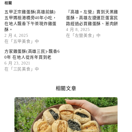
相關
五甲正宗雞蛋酥(高雄前鎮)
『高雄。左營』賣到天黑雞
五甲媽祖港橋旁40年小吃，
蛋酥，高雄左捷運巨蛋富民
在地人飄香下午茶現炸雞蛋
路經過必買雞蛋酥、蔥肉餅
酥。
4 月 8, 2025
2 月 4, 2025
在「左營美食」中
在「五甲美食」中
方家雞蛋酥(高雄三民)-飄香6
0年 在地人從肖年買到老
6 月 23, 2021
在「三民美食」中
相關文章