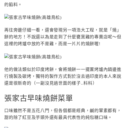
的餡料。
再往旁邊仔細一看，還會發現另一項浩大工程，就是「燒」
餅的地方！不說還以為是走到了什麼甕窯雞的專賣店呢～但
這裡的烤爐中放的不是雞，而是一片片的燒餅喔!
他的做法類似於印度烤餅，會將燒餅一一擺置烤爐內鍋邊進
行燒製及碳烤，獨特的製作方式對於沒去過印度的本人來說
還是很新奇的（一副沒見過世面的樣子..科科）
張家古早味燒餅菜單
口味雖然不是五花八門，但各個都是經典，鹹的葷素都有，
甜的除了紅豆及芋頭外還有最具代表性的純包糖口味。