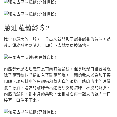
蔥油蘿蔔絲＄25
比掌心還大的一片，一拿出來就聞到了鹹香鹹香的氣味，然
後是餅皮酥脆到讓人一口咬下去就屑屑掉滿地。
內餡部分顧名思義有蔥有肉有蘿蔔絲，但多吃幾口後會發現
除了蘿蔔絲似乎還加入了碎蘿蔔塊，一開始我來以為加了菜
圃呢，調味料中的黑胡椒和蔥肉真的很搭，豬肉溶出的油質
混合蔥油、適當的鹹味帶出麵粉餅皮的甜味，表皮的酥脆、
內餡的濕潤、餅本身的柔軟，全部融合再一起真的讓人一口
接著一口停不下來。