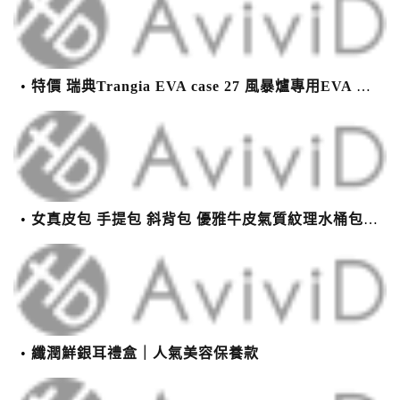
特價 瑞典Trangia EVA case 27 風暴爐專用EVA 防護外盒(小)-黑
女真皮包 手提包 斜背包 優雅牛皮氣質紋理水桶包(2色)【XBO7950112】＊艾美時尚(現+預)
纖潤鮮銀耳禮盒｜人氣美容保養款