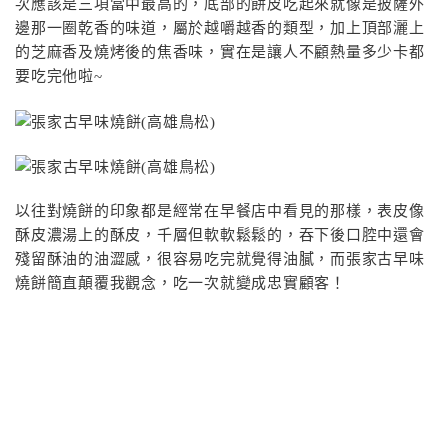
次應該是三項當中最高的，底部的餅皮吃起來就像是披薩外
邊那一圈乾香的味道，屬於越嚼越香的類型，加上頂部灑上
的芝麻香及燒烤後的焦香味，實在是讓人不顧熱量多少卡都
要吃完他啦~
以往對燒餅的印象都是經常在早餐店中看見的那樣，表皮像
酥皮濃湯上的酥皮，千層但軟軟鬆鬆的，吞下後口腔中還會
殘留酥油的油澀感，很容易吃完就覺得油膩，而張家古早味
燒餅簡直顛覆我觀念，吃一次就變成忠實顧客！