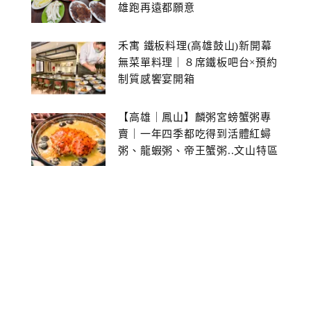
雄跑再遠都願意
禾寓 鐵板料理(高雄鼓山)新開幕
無菜單料理｜８席鐵板吧台×預約
制質感饗宴開箱
【高雄｜鳳山】麟粥宮螃蟹粥專
賣｜一年四季都吃得到活體紅蟳
粥、龍蝦粥、帝王蟹粥..文山特區
美食