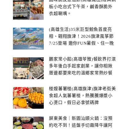
板小吃台式下午茶，鹹香酥脆外
衣超唰嘴。
(高雄生活)35米巨型鯨魚首度亮
相、翱翔旗津！2026旗津風箏節
7/25登場 邀你FUN暑假、住一晚
鵬家常小館(高雄苓雅)餐飲界打滾
多年後白手起家創業，讓你相揪
厝邊都要來吃的溫鄉家常熱炒餐
館~
椪嫂蕃薯椪(高雄旗津)旗津老街美
食超人氣蕃薯椪，熱騰騰爆漿小
心燙口，假日必拿號碼牌
屏東美食｜新園汕頭火鍋：沒預
約吃不到！這盤手切霜降牛讓阿