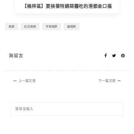
【楠梓區】要挾著特調蒜醬吃的港都金口福
燒餅
紅豆燒餅
芋頭燒餅
鹹燒餅
無留言
上一篇文章
下一篇文章