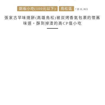
銅板小吃(100元以下)
鳥松區
7 月 19, 2023
張家古早味燒餅(高雄鳥松)被炭烤香氣包裹的懷舊
味道，酥到掉渣的高CP值小吃