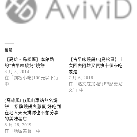
相關
【高雄。鳥松區】本館路上
【古早味燒餅店|鳥松區】上
的”古早味碳烤”燒餅
次回去阿雄又買快十個來吃
3 月 5, 2014
或是…
在「銅板小吃(100元以下)」
7 月 6, 2016
中
在「貼文底加啦!(FB歷史貼
文)」中
(高雄鳳山)鳳山車站無名燒
餅 – 招牌燒餅夾蔥蛋 好吃到
在地人天天排隊也不想分享
的美味老店
8 月 28, 2019
在「地區美食」中