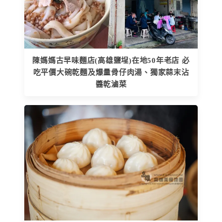
陳媽媽古早味麵店(高雄鹽埕)在地50年老店 必
吃平價大碗乾麵及爆量骨仔肉湯、獨家蒜末沾
醬乾滷菜