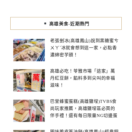
高雄美食-近期熱門
老張剉冰(高雄鳳山)說到黑糖蜜ㄘ
ㄨㄚˋ冰就會想到這一家，必點香
濃綿密芋頭！
高雄必吃！苓雅市場「這家」萬
丹紅豆餅，餡料多到尖叫的幸福
滋味！
巴堂蜂蜜蛋糕(高雄鹽埕)TVBS食
尚玩家推薦，高雄鹽埕區必買的
伴手禮！還有每日限量NG切邊蛋
糕
圓味脆皮蔥油餅(高雄鳳山)經典銅