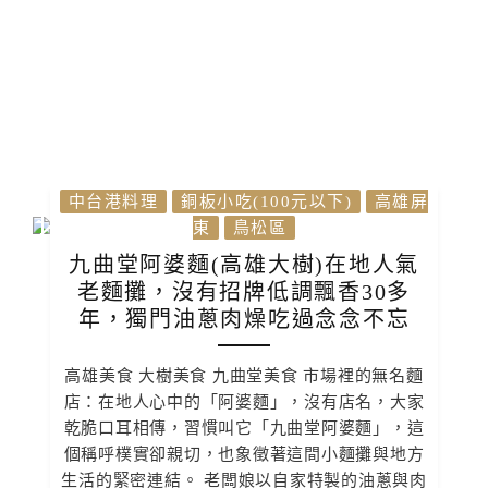
中台港料理
銅板小吃(100元以下)
高雄屏
東
鳥松區
九曲堂阿婆麵(高雄大樹)在地人氣
老麵攤，沒有招牌低調飄香30多
年，獨門油蔥肉燥吃過念念不忘
高雄美食 大樹美食 九曲堂美食 市場裡的無名麵
店：在地人心中的「阿婆麵」，沒有店名，大家
乾脆口耳相傳，習慣叫它「九曲堂阿婆麵」，這
個稱呼樸實卻親切，也象徵著這間小麵攤與地方
生活的緊密連結。 老闆娘以自家特製的油蔥與肉