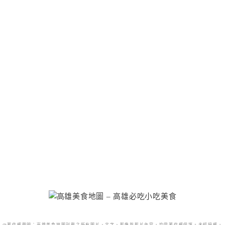
@著作權聲明：高雄美食地圖刊載之所有圖片、文字、影像與影片內容，均受著作權保護。未經授權，