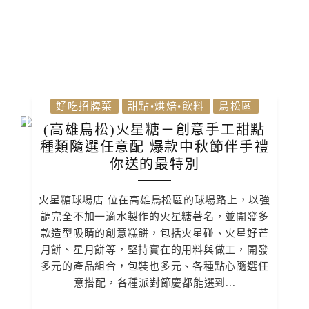
好吃招牌菜
甜點•烘焙•飲料
鳥松區
(高雄鳥松)火星糖－創意手工甜點
種類隨選任意配 爆款中秋節伴手禮
你送的最特別
火星糖球場店 位在高雄鳥松區的球場路上，以強
調完全不加一滴水製作的火星糖著名，並開發多
款造型吸睛的創意糕餅，包括火星碰、火星好芒
月餅、星月餅等，堅持實在的用料與做工，開發
多元的產品組合，包裝也多元、各種點心隨選任
意搭配，各種派對節慶都能選到...