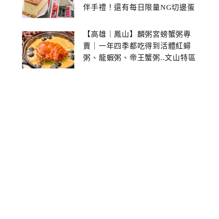
伴手禮！還有每日限量NG切邊蛋
糕
【高雄｜鳳山】麟粥宮螃蟹粥專
賣｜一年四季都吃得到活體紅蟳
粥、龍蝦粥、帝王蟹粥..文山特區
美食