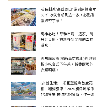
老張剉冰(高雄鳳山)說到黑糖蜜ㄘ
ㄨㄚˋ冰就會想到這一家，必點香
濃綿密芋頭！
高雄必吃！苓雅市場「這家」萬
丹紅豆餅，餡料多到尖叫的幸福
滋味！
圓味脆皮蔥油餅(高雄鳳山)經典銅
板小吃台式下午茶，鹹香酥脆外
衣超唰嘴。
(高雄生活)35米巨型鯨魚首度亮
相、翱翔旗津！2026旗津風箏節
7/25登場 邀你FUN暑假、住一晚