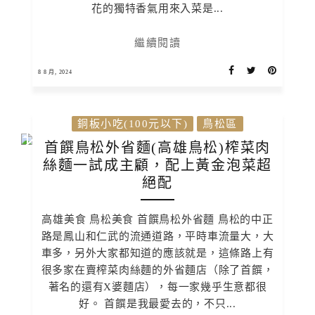
花的獨特香氣用來入菜是...
繼續閱讀
8 8 月, 2024
銅板小吃(100元以下)
鳥松區
首饌鳥松外省麵(高雄鳥松)榨菜肉
絲麵一試成主顧，配上黃金泡菜超
絕配
高雄美食 鳥松美食 首饌鳥松外省麵 鳥松的中正
路是鳳山和仁武的流通道路，平時車流量大，大
車多，另外大家都知道的應該就是，這條路上有
很多家在賣榨菜肉絲麵的外省麵店（除了首饌，
著名的還有X婆麵店），每一家幾乎生意都很
好。 首饌是我最愛去的，不只...