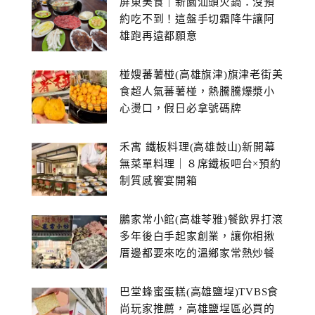
屏東美食｜新園汕頭火鍋：沒預
約吃不到！這盤手切霜降牛讓阿
雄跑再遠都願意
椪嫂蕃薯椪(高雄旗津)旗津老街美
食超人氣蕃薯椪，熱騰騰爆漿小
心燙口，假日必拿號碼牌
禾寓 鐵板料理(高雄鼓山)新開幕
無菜單料理｜８席鐵板吧台×預約
制質感饗宴開箱
鵬家常小館(高雄苓雅)餐飲界打滾
多年後白手起家創業，讓你相揪
厝邊都要來吃的溫鄉家常熱炒餐
館~
巴堂蜂蜜蛋糕(高雄鹽埕)TVBS食
尚玩家推薦，高雄鹽埕區必買的