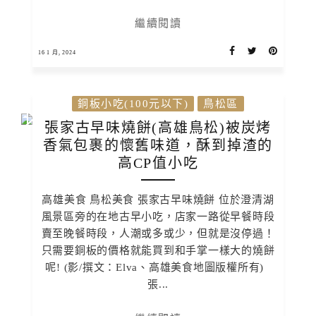
繼續閱讀
16 1 月, 2024
銅板小吃(100元以下)
鳥松區
張家古早味燒餅(高雄鳥松)被炭烤
香氣包裹的懷舊味道，酥到掉渣的
高CP值小吃
高雄美食 鳥松美食 張家古早味燒餅 位於澄清湖
風景區旁的在地古早小吃，店家一路從早餐時段
賣至晚餐時段，人潮或多或少，但就是沒停過！
只需要銅板的價格就能買到和手掌一樣大的燒餅
呢! (影/撰文：Elva、高雄美食地圖版權所有)
張...