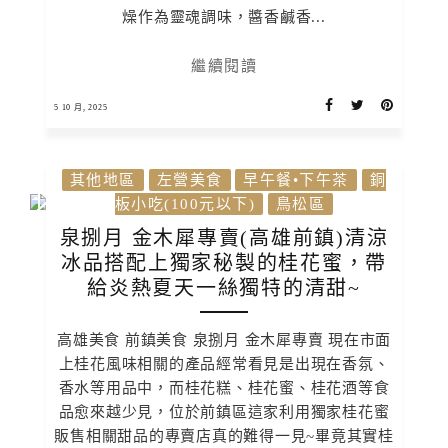
燥作為靈魂調味，醬香鹹香...
繼續閱讀
5 10 月, 2025
其他地區
左營美食
早午餐•下午茶
銅
板小吃(100元以下)
鳥松區
泉捌月 金木犀專賣(高雄前鎮)清涼
冰品搭配上獨家秘製的桂花蜜，帶
給炎熱夏天一絲獨特的清甜~
高雄美食 前鎮美食 泉捌月 金木犀專賣 現在市面
上桂花風味相關的產品經常看見是出現在香氛、
香水等用品中，而桂花糕、桂花蜜、桂花酒等食
品愈來越少見，位於前鎮區這家利用獨家桂花蜜
販售相關甜品的專賣店真的難得一見~畢竟其實桂