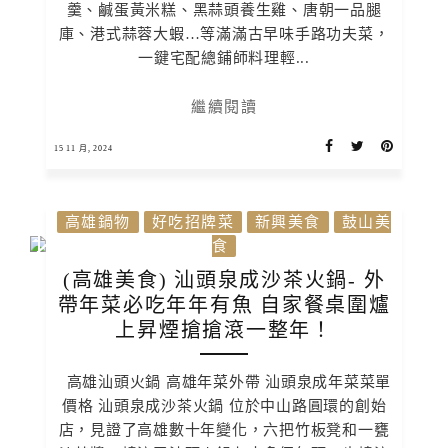
羹、鹹蛋黃米糕、黑蒜頭養生雞、唐朝一品腿
庫、港式蒜蓉大蝦…等滿滿古早味手路功夫菜，
一鍵宅配總鋪師料理輕...
繼續閱讀
15 11 月, 2024
高雄鍋物
好吃招牌菜
新興美食
鼓山美
食
(高雄美食) 汕頭泉成沙茶火鍋- 外
帶年菜必吃年年有魚 自家餐桌圍爐
上昇煙搶搶滾一整年！
高雄汕頭火鍋 高雄年菜外帶 汕頭泉成年菜菜單
價格 汕頭泉成沙茶火鍋 位於中山路圓環的創始
店，見證了高雄數十年變化，六把竹板凳和一甕