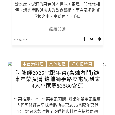
流水席、澎湃的菜色與人情味，更是一門代代相
傳、講究手路與功夫的飲食藝術。而在眾多辦桌
重鎮之中，高雄內門，向...
繼續閱讀
23 1 月, 2026
中台港料理
其他地區
好吃招牌菜
阿隆師2025宅配年菜(高雄內門)辦
桌年菜預購 總鋪師手路菜宅配到家
4人小家庭$3580含運
年菜推薦2025 年菜宅配預購 辦桌年菜宅配推薦
內門阿隆師古早味手路功夫菜2025宅配年菜登
場！辦桌大菜匯集了多道經典料理有招牌魚翅