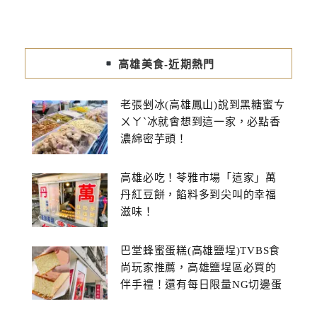
高雄美食-近期熱門
老張剉冰(高雄鳳山)說到黑糖蜜ㄘ
ㄨㄚˋ冰就會想到這一家，必點香
濃綿密芋頭！
高雄必吃！苓雅市場「這家」萬
丹紅豆餅，餡料多到尖叫的幸福
滋味！
巴堂蜂蜜蛋糕(高雄鹽埕)TVBS食
尚玩家推薦，高雄鹽埕區必買的
伴手禮！還有每日限量NG切邊蛋
糕