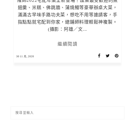
隆師2022宅配年菜全新登場！匯集最受歡迎的魚
翅羹、米糕、佛跳牆、蒲燒鰻等豪華辦桌大菜，
滿滿古早味手路功夫菜，想吃不用等誰請客，手
指點點就宅配到你家，總鋪師料理輕鬆神複製。
(攝影：阿雄／文...
繼續閱讀
30 11 月, 2020