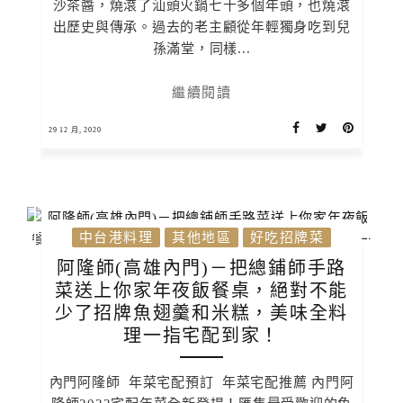
沙茶醬，燒滾了汕頭火鍋七十多個年頭，也燒滾
出歷史與傳承。過去的老主顧從年輕獨身吃到兒
孫滿堂，同樣...
繼續閱讀
29 12 月, 2020
中台港料理
其他地區
好吃招牌菜
阿隆師(高雄內門)－把總鋪師手路
菜送上你家年夜飯餐桌，絕對不能
少了招牌魚翅羹和米糕，美味全料
理一指宅配到家！
內門阿隆師 年菜宅配預訂 年菜宅配推薦 內門阿