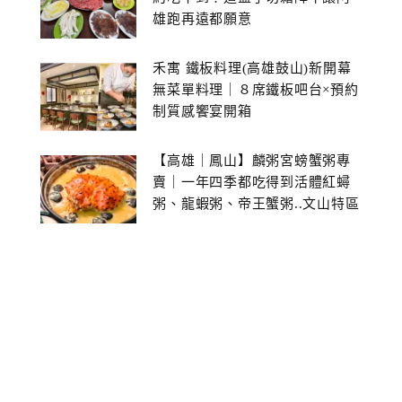
雄跑再遠都願意
禾寓 鐵板料理(高雄鼓山)新開幕
無菜單料理｜８席鐵板吧台×預約
制質感饗宴開箱
【高雄｜鳳山】麟粥宮螃蟹粥專
賣｜一年四季都吃得到活體紅蟳
粥、龍蝦粥、帝王蟹粥..文山特區
美食