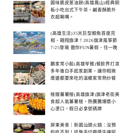
圓味脆皮蔥油餅(高雄鳳山)經典銅
板小吃台式下午茶，鹹香酥脆外
衣超唰嘴。
(高雄生活)35米巨型鯨魚首度亮
相、翱翔旗津！2026旗津風箏節
7/25登場 邀你FUN暑假、住一晚
鵬家常小館(高雄苓雅)餐飲界打滾
多年後白手起家創業，讓你相揪
厝邊都要來吃的溫鄉家常熱炒餐
館~
椪嫂蕃薯椪(高雄旗津)旗津老街美
食超人氣蕃薯椪，熱騰騰爆漿小
心燙口，假日必拿號碼牌
屏東美食｜新園汕頭火鍋：沒預
約吃不到！這盤手切霜降牛讓阿