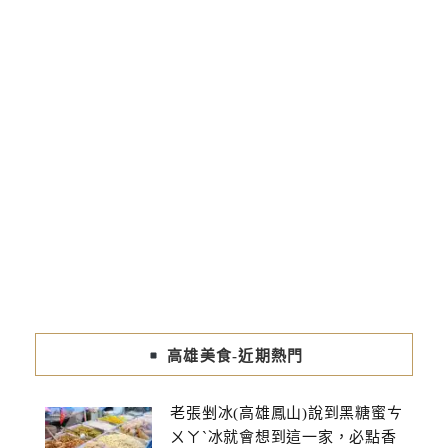
高雄美食-近期熱門
老張剉冰(高雄鳳山)說到黑糖蜜ㄘ
ㄨㄚˋ冰就會想到這一家，必點香