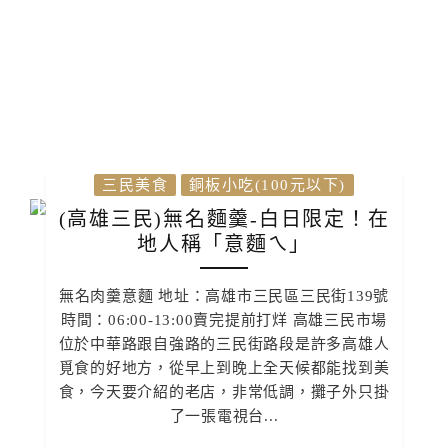
三民美食
銅板小吃(100元以下)
(高雄三民)無名麵羹-白日限定！在
地人稱「意麵ㄟ」
無名肉羹意麵 地址：高雄市三民區三民街139號
時間：06:00-13:00賣完提前打烊 高雄三民市場
位於中華路跟自強路的三民街路段是許多高雄人
覓食的好地方，從早上到晚上全天候都能找到美
食，今天要介紹的老店，非常低調，攤子外只掛
了一張電視台...