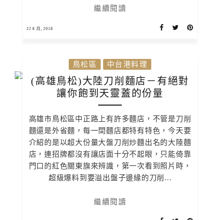
繼續閱讀
22 8 月, 2018
鳥松區
中台港料理
(高雄鳥松)大陸刀削麵店－有絕對
讓你飽到天靈蓋的份量
高雄市鳥松區中正路上有許多麵店，不管是刀削
麵還是外省麵，每一間麵店都特有特色，今天要
介紹的是以超大份量大盤刀削炒麵出名的大陸麵
店，連招牌都沒有讓店面十分不起眼，只能倚靠
門口的紅色關東旗來辨識，第一次看到照片時，
超級爆料到要溢出盤子邊緣的刀削...
繼續閱讀