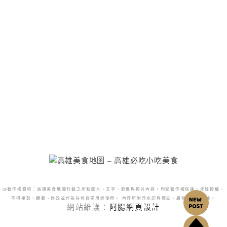
@著作權聲明：高雄美食地圖刊載之所有圖片、文字、影像與影片內容，均受著作權保護。未經授權，
不得複製、轉載、修改或作為任何商業用途使用。 內容所附浮水印與標誌，嚴禁更改或移除。
網站維護：
阿腸網頁設計