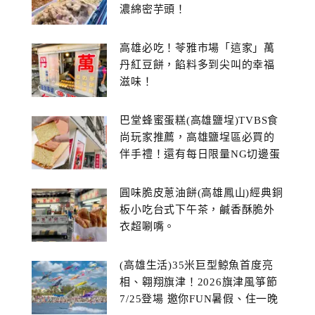
濃綿密芋頭！
高雄必吃！苓雅市場「這家」萬
丹紅豆餅，餡料多到尖叫的幸福
滋味！
巴堂蜂蜜蛋糕(高雄鹽埕)TVBS食
尚玩家推薦，高雄鹽埕區必買的
伴手禮！還有每日限量NG切邊蛋
糕
圓味脆皮蔥油餅(高雄鳳山)經典銅
板小吃台式下午茶，鹹香酥脆外
衣超唰嘴。
(高雄生活)35米巨型鯨魚首度亮
相、翱翔旗津！2026旗津風箏節
7/25登場 邀你FUN暑假、住一晚