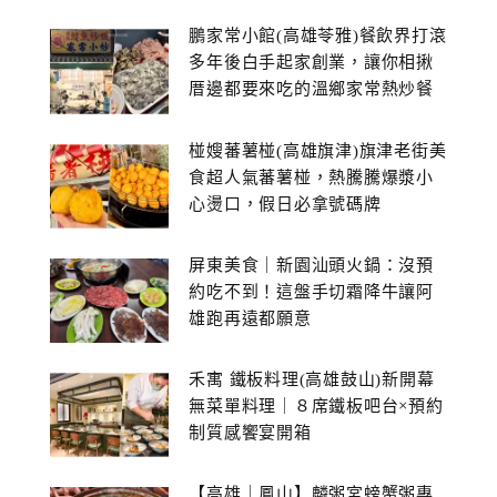
鵬家常小館(高雄苓雅)餐飲界打滾
多年後白手起家創業，讓你相揪
厝邊都要來吃的溫鄉家常熱炒餐
館~
椪嫂蕃薯椪(高雄旗津)旗津老街美
食超人氣蕃薯椪，熱騰騰爆漿小
心燙口，假日必拿號碼牌
屏東美食｜新園汕頭火鍋：沒預
約吃不到！這盤手切霜降牛讓阿
雄跑再遠都願意
禾寓 鐵板料理(高雄鼓山)新開幕
無菜單料理｜８席鐵板吧台×預約
制質感饗宴開箱
【高雄｜鳳山】麟粥宮螃蟹粥專