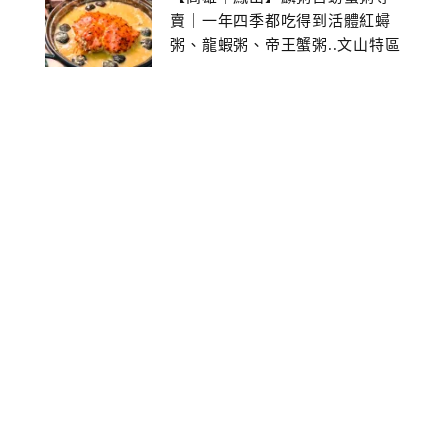
賣｜一年四季都吃得到活體紅蟳
粥、龍蝦粥、帝王蟹粥..文山特區
美食